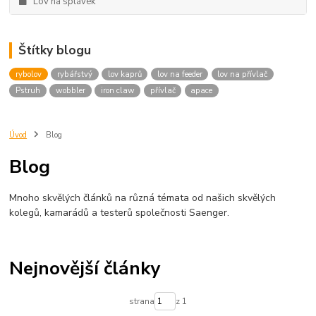
Lov na splávek
Štítky blogu
rybolov
rybářstvý
lov kaprů
lov na feeder
lov na přívlač
Pstruh
wobbler
iron claw
přívlač
apace
Úvod
Blog
Blog
Mnoho skvělých článků na různá témata od našich skvělých
kolegů, kamarádů a testerů společnosti Saenger.
Nejnovější články
strana
z 1