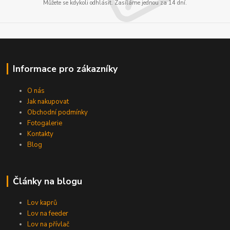
Můžete se kdykoli odhlásit. Zasíláme jednou za 14 dní.
Informace pro zákazníky
O nás
Jak nakupovat
Obchodní podmínky
Fotogalerie
Kontakty
Blog
Články na blogu
Lov kaprů
Lov na feeder
Lov na přívlač