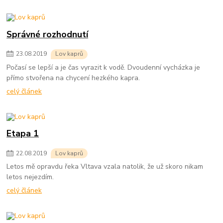
Správné rozhodnutí
23
.
08
.
2019
Lov kaprů
Počasí se lepší a je čas vyrazit k vodě. Dvoudenní vycházka je
přímo stvořena na chycení hezkého kapra.
celý článek
Etapa 1
22
.
08
.
2019
Lov kaprů
Letos mě opravdu řeka Vltava vzala natolik, že už skoro nikam
letos nejezdím.
celý článek