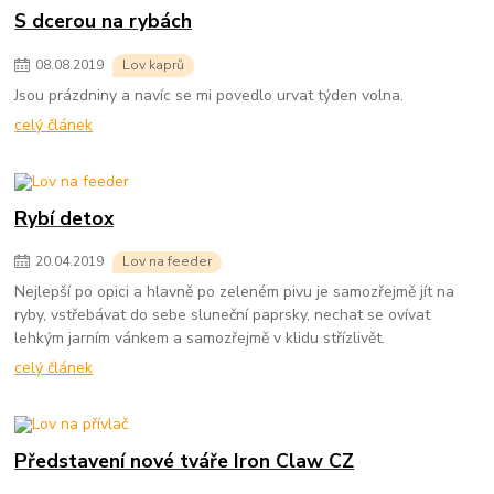
S dcerou na rybách
08
.
08
.
2019
Lov kaprů
Jsou prázdniny a navíc se mi povedlo urvat týden volna.
celý článek
Rybí detox
20
.
04
.
2019
Lov na feeder
Nejlepší po opici a hlavně po zeleném pivu je samozřejmě jít na
ryby, vstřebávat do sebe sluneční paprsky, nechat se ovívat
lehkým jarním vánkem a samozřejmě v klidu střízlivět.
celý článek
Představení nové tváře Iron Claw CZ