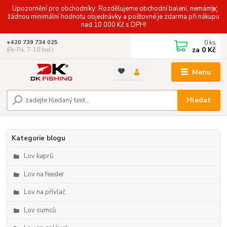
Upozornění pro obchodníky: Rozdělujeme obchodní balení, nemáme
žádnou minimální hodnotu objednávky a poštovné je zdarma při nákupu
nad 10 000 Kč s DPH!
0
ks
+420 739 734 025
za
0 Kč
(Po-Pá, 7-18 hod.)
Menu
Hledat
Kategorie blogu
Lov kaprů
Lov na feeder
Lov na přívlač
Lov sumců