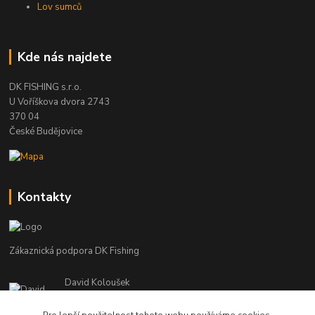
Lov sumců
Kde nás najdete
DK FISHING s.r.o.
U Voříškova dvora 2743
370 04
České Budějovice
Kontakty
Zákaznická podpora DK Fishing
David Koloušek
+420 739 734 025
(Po-Pá, 7-18 hod.)