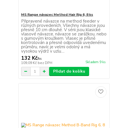
MS Range návazec Method Hair Rig 6, 8 ks
Připravené návazce na method feeder v
různých provedeních. Všechny návazce jsou
přesně 10 cm dlouhé. V sérii jsou klasické
vlasové návazce, návazce se zarážkou, nebo
s gumovým kroužkem. Vlasec je přísně
kontrolován a přesně odpovídá uvedenému
průměru, navíc je velmi odolný a má
vysokou výdrž v uzlu....
132 Kč
/
ks
Skladem 9 ks
109,09 Kč
bez DPH
Přidat do košíku