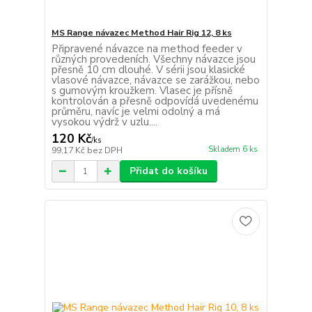
MS Range návazec Method Hair Rig 12, 8 ks
Připravené návazce na method feeder v
různých provedeních. Všechny návazce jsou
přesně 10 cm dlouhé. V sérii jsou klasické
vlasové návazce, návazce se zarážkou, nebo
s gumovým kroužkem. Vlasec je přísně
kontrolován a přesně odpovídá uvedenému
průměru, navíc je velmi odolný a má
vysokou výdrž v uzlu....
120 Kč
/
ks
Skladem 6 ks
99,17 Kč
bez DPH
Přidat do košíku