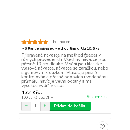
1 hodnocení
MS Range návazec Method Rapid Rig 10, 8 ks
Připravené návazce na method feeder v
různých provedeních. Všechny návazce jsou
přesně 10 cm dlouhé. V sérii jsou klasické
vlasové návazce, návazce se zarážkou, nebo
s gumovým kroužkem. Vlasec je přísně
kontrolován a přesně odpovídá uvedenému
průměru, navíc je velmi odolný a má
vysokou výdrž v uzlu....
132 Kč
/
ks
Skladem 4 ks
109,09 Kč
bez DPH
Přidat do košíku