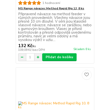
1 hodnocení
MS Range návazec Method Rapid Rig 12, 8 ks
Připravené návazce na method feeder v
různých provedeních. Všechny návazce jsou
přesně 10 cm dlouhé. V sérii jsou klasické
vlasové návazce, návazce se zarážkou, nebo
s gumovým kroužkem. Vlasec je přísně
kontrolován a přesně odpovídá uvedenému
průměru, navíc je velmi odolný a má
vysokou výdrž v uzlu....
132 Kč
/
ks
Skladem 8 ks
109,09 Kč
bez DPH
Přidat do košíku