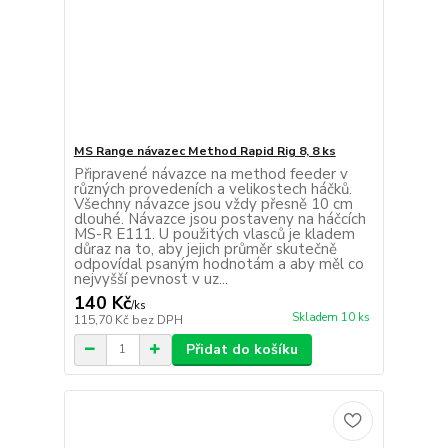
MS Range návazec Method Rapid Rig 8, 8 ks
Připravené návazce na method feeder v
různých provedeních a velikostech háčků.
Všechny návazce jsou vždy přesně 10 cm
dlouhé. Návazce jsou postaveny na háčcích
MS-R E111. U použitých vlasců je kladem
důraz na to, aby jejich průměr skutečně
odpovídal psaným hodnotám a aby měl co
nejvyšší pevnost v uz...
140 Kč
/
ks
Skladem 10 ks
115,70 Kč
bez DPH
Přidat do košíku