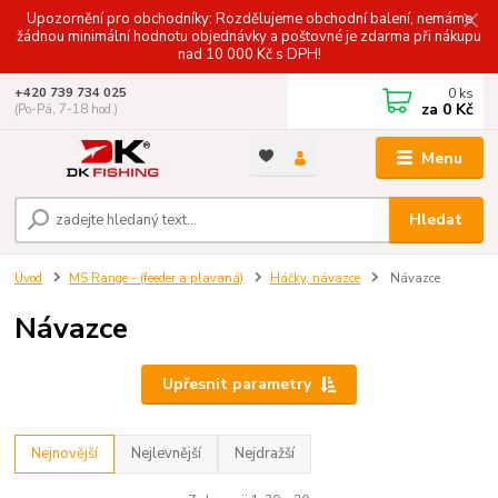
Upozornění pro obchodníky: Rozdělujeme obchodní balení, nemáme
žádnou minimální hodnotu objednávky a poštovné je zdarma při nákupu
nad 10 000 Kč s DPH!
0
ks
+420 739 734 025
za
0 Kč
(Po-Pá, 7-18 hod.)
Menu
Hledat
Úvod
MS Range - (feeder a plavaná)
Háčky, návazce
Návazce
Návazce
Upřesnit parametry
Nejnovější
Nejlevnější
Nejdražší