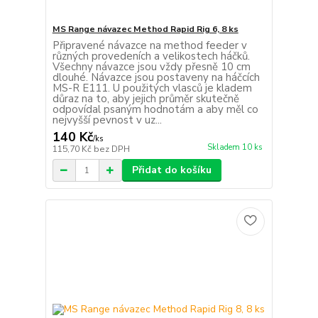
MS Range návazec Method Rapid Rig 6, 8 ks
Připravené návazce na method feeder v
různých provedeních a velikostech háčků.
Všechny návazce jsou vždy přesně 10 cm
dlouhé. Návazce jsou postaveny na háčcích
MS-R E111. U použitých vlasců je kladem
důraz na to, aby jejich průměr skutečně
odpovídal psaným hodnotám a aby měl co
nejvyšší pevnost v uz...
140 Kč
/
ks
Skladem 10 ks
115,70 Kč
bez DPH
Přidat do košíku