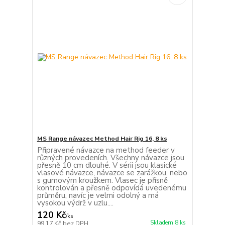
MS Range návazec Method Hair Rig 16, 8 ks
Připravené návazce na method feeder v
různých provedeních. Všechny návazce jsou
přesně 10 cm dlouhé. V sérii jsou klasické
vlasové návazce, návazce se zarážkou, nebo
s gumovým kroužkem. Vlasec je přísně
kontrolován a přesně odpovídá uvedenému
průměru, navíc je velmi odolný a má
vysokou výdrž v uzlu....
120 Kč
/
ks
Skladem 8 ks
99,17 Kč
bez DPH