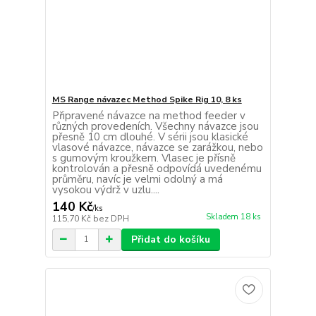
MS Range návazec Method Spike Rig 10, 8 ks
Připravené návazce na method feeder v
různých provedeních. Všechny návazce jsou
přesně 10 cm dlouhé. V sérii jsou klasické
vlasové návazce, návazce se zarážkou, nebo
s gumovým kroužkem. Vlasec je přísně
kontrolován a přesně odpovídá uvedenému
průměru, navíc je velmi odolný a má
vysokou výdrž v uzlu....
140 Kč
/
ks
Skladem 18 ks
115,70 Kč
bez DPH
Přidat do košíku