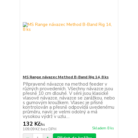
MS Range návazec Method B-Band Rig 14, 8 ks
Připravené návazce na method feeder v
různých provedeních. Všechny návazce jsou
přesně 10 cm dlouhé. V sérii jsou klasické
vlasové návazce, návazce se zarážkou, nebo
s gumovým kroužkem. Vlasec je přísně
kontrolován a přesně odpovídá uvedenému
průměru, navíc je velmi odolný a má
vysokou výdrž v uzlu....
132 Kč
/
ks
Skladem 8 ks
109,09 Kč
bez DPH