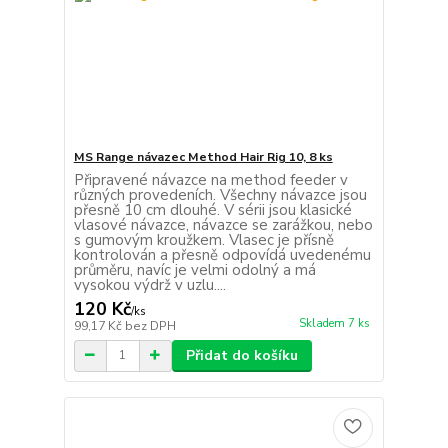
MS Range návazec Method Hair Rig 10, 8 ks
Připravené návazce na method feeder v
různých provedeních. Všechny návazce jsou
přesně 10 cm dlouhé. V sérii jsou klasické
vlasové návazce, návazce se zarážkou, nebo
s gumovým kroužkem. Vlasec je přísně
kontrolován a přesně odpovídá uvedenému
průměru, navíc je velmi odolný a má
vysokou výdrž v uzlu....
120 Kč
/
ks
Skladem 7 ks
99,17 Kč
bez DPH
Přidat do košíku