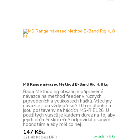
MS Range návazec Method B-Band Rig 4, 8 ks
Řada Method rig obsahuje připravené
návazce na method feeder v různých
provedeních a velikostech háčků. Všechny
návazce jsou vždy přesně 10 cm dlouhé a
jsou postaveny na háčcích MS-R E126. U
použitých vlasců je kladem důraz na to, aby
jejich průměr skutečně odpovídal psaným
hodnotám a aby měl co nej...
147 Kč
/
ks
Skladem 6 ks
121,49 Kč
bez DPH