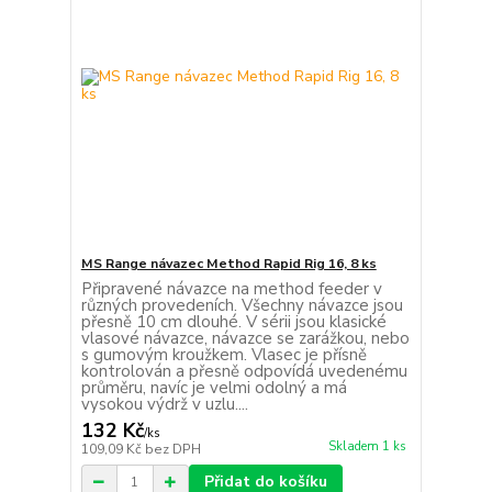
MS Range návazec Method Rapid Rig 16, 8 ks
Připravené návazce na method feeder v
různých provedeních. Všechny návazce jsou
přesně 10 cm dlouhé. V sérii jsou klasické
vlasové návazce, návazce se zarážkou, nebo
s gumovým kroužkem. Vlasec je přísně
kontrolován a přesně odpovídá uvedenému
průměru, navíc je velmi odolný a má
vysokou výdrž v uzlu....
132 Kč
/
ks
Skladem 1 ks
109,09 Kč
bez DPH
Přidat do košíku