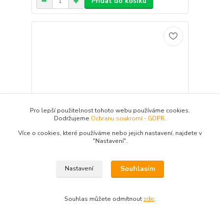
Přidat do košíku
Pro lepší použitelnost tohoto webu používáme cookies.
Dodržujeme
Ochranu soukromí - GDPR
.
Více o cookies, které používáme nebo jejich nastavení, najdete v
"N
astavení"
.
Souhlasím
Nastavení
MS Range návazec Light Feeder 10, 10 ks
Klasický, 80 cm dlouhý vlas s háčkem na
konci. Jedná se o verzi light, která se
Souhlas můžete odmítnout
zde
.
používá zejména pro lov nejmenších ryb.
Zahnutí háčku předurčuje způsob napíchnutí
nástrahy, která klesá pomaleji a je nabízena