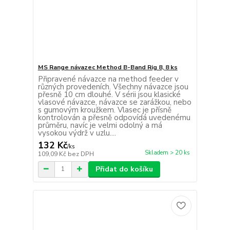
MS Range návazec Method B-Band Rig 8, 8 ks
Připravené návazce na method feeder v
různých provedeních. Všechny návazce jsou
přesně 10 cm dlouhé. V sérii jsou klasické
vlasové návazce, návazce se zarážkou, nebo
s gumovým kroužkem. Vlasec je přísně
kontrolován a přesně odpovídá uvedenému
průměru, navíc je velmi odolný a má
vysokou výdrž v uzlu....
132 Kč
/
ks
Skladem > 20 ks
109,09 Kč
bez DPH
Přidat do košíku