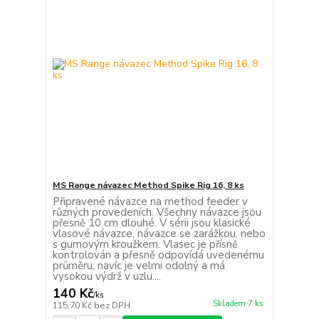
MS Range návazec Method Spike Rig 16, 8 ks
Připravené návazce na method feeder v
různých provedeních. Všechny návazce jsou
přesně 10 cm dlouhé. V sérii jsou klasické
vlasové návazce, návazce se zarážkou, nebo
s gumovým kroužkem. Vlasec je přísně
kontrolován a přesně odpovídá uvedenému
průměru, navíc je velmi odolný a má
vysokou výdrž v uzlu....
140 Kč
/
ks
Skladem 7 ks
115,70 Kč
bez DPH