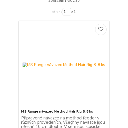
Zobrazuji 1-30 z 30
strana
z 1
MS Range návazec Method Hair Rig 8, 8 ks
Připravené návazce na method feeder v
různých provedeních. Všechny návazce jsou
přesně 10 cm dlouhé. V sérii jsou klasické