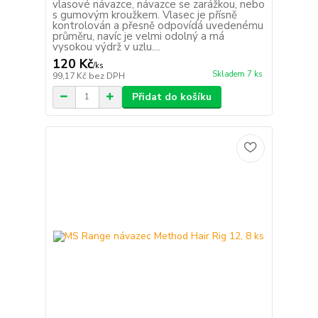
vlasové návazce, návazce se zarážkou, nebo
s gumovým kroužkem. Vlasec je přísně
kontrolován a přesně odpovídá uvedenému
průměru, navíc je velmi odolný a má
vysokou výdrž v uzlu....
120 Kč
/
ks
Skladem 7 ks
99,17 Kč
bez DPH
Přidat do košíku