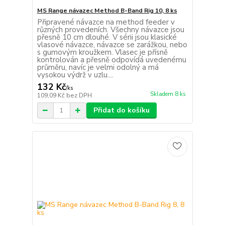
MS Range návazec Method B-Band Rig 10, 8 ks
Připravené návazce na method feeder v
různých provedeních. Všechny návazce jsou
přesně 10 cm dlouhé. V sérii jsou klasické
vlasové návazce, návazce se zarážkou, nebo
s gumovým kroužkem. Vlasec je přísně
kontrolován a přesně odpovídá uvedenému
průměru, navíc je velmi odolný a má
vysokou výdrž v uzlu....
132 Kč
/
ks
Skladem 8 ks
109,09 Kč
bez DPH
Přidat do košíku