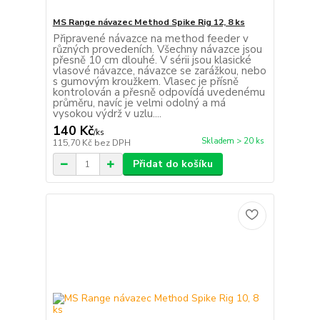
MS Range návazec Method Spike Rig 12, 8 ks
Připravené návazce na method feeder v
různých provedeních. Všechny návazce jsou
přesně 10 cm dlouhé. V sérii jsou klasické
vlasové návazce, návazce se zarážkou, nebo
s gumovým kroužkem. Vlasec je přísně
kontrolován a přesně odpovídá uvedenému
průměru, navíc je velmi odolný a má
vysokou výdrž v uzlu....
140 Kč
/
ks
Skladem > 20 ks
115,70 Kč
bez DPH
Přidat do košíku