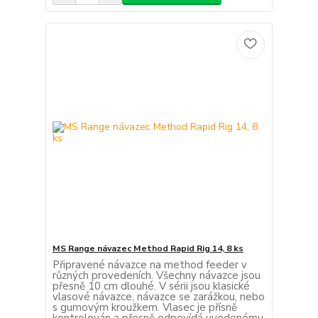
MS Range návazec Method Rapid Rig 14, 8 ks
Připravené návazce na method feeder v
různých provedeních. Všechny návazce jsou
přesně 10 cm dlouhé. V sérii jsou klasické
vlasové návazce, návazce se zarážkou, nebo
s gumovým kroužkem. Vlasec je přísně
kontrolován a přesně odpovídá uvedenému