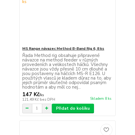
MS Range návazec Method B-Band Rig 6, 8 ks
Řada Method rig obsahuje připravené
návazce na method feeder v různých
provedeních a velikostech háčků. Všechny
návazce jsou vždy přesně 10 cm dlouhé a
jsou postaveny na háčcích MS-R E126. U
použitých vlasců je kladem důraz na to, aby
jejich průměr skutečně odpovídal psaným
hodnotám a aby měl co nej...
147 Kč
/
ks
Skladem 8 ks
121,49 Kč
bez DPH
Přidat do košíku