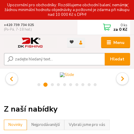
Upozornění pro obchodníky: Rozdělujeme obchodní balení, nemáme
žádnou minimální hodnotu objednávky a poštovné je zdarma při nákupu
nad 10 000 Kč s DPH!
0
ks
+420 739 734 025
za
0 Kč
(Po-Pá, 7-18 hod.)
Menu
Hledat
Z naší nabídky
Novinky
Nejprodávanější
Vybrali jsme pro vás