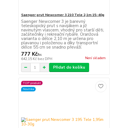
Saenger prut Newcomer 3 210 Tele 2,1m 15-40g
Saenger Newcomer 3 je barevný
teleskopický prut s navijákem a již
navinutým vlascem, vhodný pro starší děti,
začátečníky i rekreační rybáře. Oranžová
varianta o délce 2,10 m je určena pro
plavanou i položenou a díky transportní
délce 55 cm se snadno převáží.
777 Kč
/
ks
Není skladem
642,15 Kč
bez DPH
Přidat do košíku
TOP produkt
Novinka