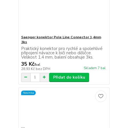
Saenger konektor Pole Line Connector 1,4mm
3ks
Praktický konektor pro rychlé a spolehlivé
připojení návazce k biči nebo děličce.
Velikost 1,4 mm, balení obsahuje 3ks.
35 Kč
/
bal
Skladem 7 bal
28,93 Kč
bez DPH
Přidat do košíku
Novinka