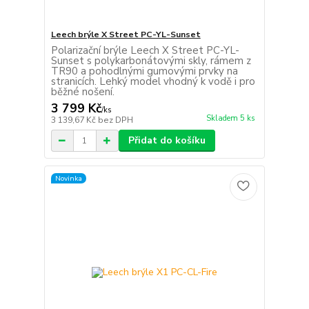
Leech brýle X Street PC-YL-Sunset
Polarizační brýle Leech X Street PC-YL-
Sunset s polykarbonátovými skly, rámem z
TR90 a pohodlnými gumovými prvky na
stranicích. Lehký model vhodný k vodě i pro
běžné nošení.
3 799 Kč
/
ks
Skladem 5 ks
3 139,67 Kč
bez DPH
Přidat do košíku
Novinka