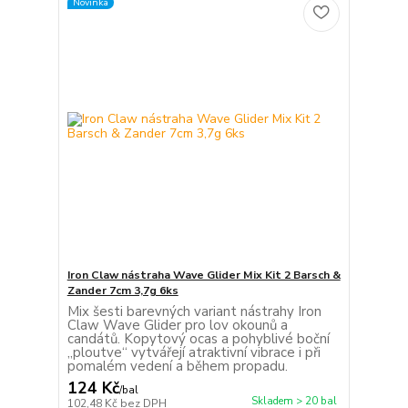
Novinka
Iron Claw nástraha Wave Glider Mix Kit 2 Barsch &
Zander 7cm 3,7g 6ks
Mix šesti barevných variant nástrahy Iron
Claw Wave Glider pro lov okounů a
candátů. Kopytový ocas a pohyblivé boční
„ploutve“ vytvářejí atraktivní vibrace i při
pomalém vedení a během propadu.
124 Kč
/
bal
Skladem > 20 bal
102,48 Kč
bez DPH