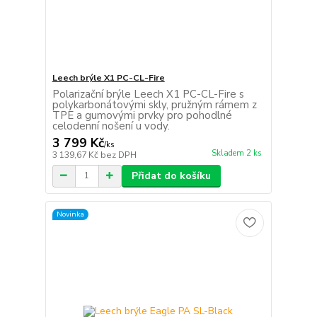
Leech brýle X1 PC-CL-Fire
Polarizační brýle Leech X1 PC-CL-Fire s
polykarbonátovými skly, pružným rámem z
TPE a gumovými prvky pro pohodlné
celodenní nošení u vody.
3 799 Kč
/
ks
Skladem 2 ks
3 139,67 Kč
bez DPH
Přidat do košíku
Novinka