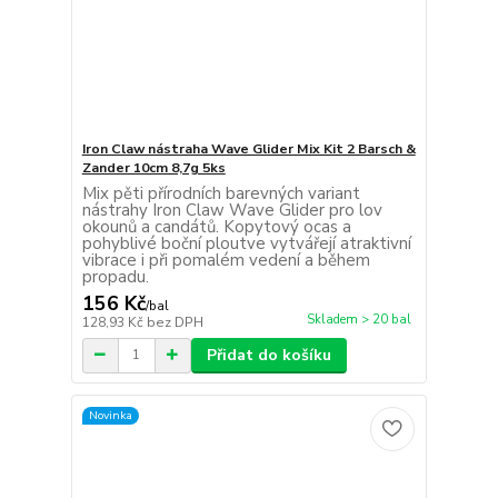
Iron Claw nástraha Wave Glider Mix Kit 2 Barsch &
Zander 10cm 8,7g 5ks
Mix pěti přírodních barevných variant
nástrahy Iron Claw Wave Glider pro lov
okounů a candátů. Kopytový ocas a
pohyblivé boční ploutve vytvářejí atraktivní
vibrace i při pomalém vedení a během
propadu.
156 Kč
/
bal
Skladem > 20 bal
128,93 Kč
bez DPH
Přidat do košíku
Novinka