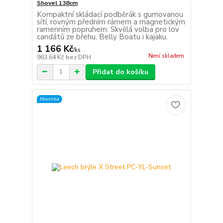
Shovel 138cm
Kompaktní skládací podběrák s gumovanou
sítí, rovným předním rámem a magnetickým
ramenním popruhem. Skvělá volba pro lov
candátů ze břehu, Belly Boatu i kajaku.
1 166 Kč
/
ks
Není skladem
963,64 Kč
bez DPH
Přidat do košíku
Novinka