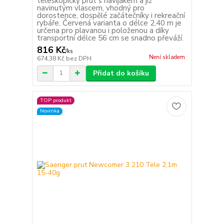
teleskopický prut s navijákem a již
navinutým vlascem, vhodný pro
dorostence, dospělé začátečníky i rekreační
rybáře. Červená varianta o délce 2,40 m je
určena pro plavanou i položenou a díky
transportní délce 56 cm se snadno převáží.
816 Kč
/
ks
Není skladem
674,38 Kč
bez DPH
Přidat do košíku
TOP produkt
Novinka