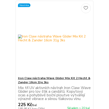
Novinka
Iron Claw nástraha Wave Glider Mix Kit 2 Hecht &
Zander 16cm 31g 3ks
Mix tří UV aktivních nástrah Iron Claw Wave
Glider pro lov štik a candátů. Kopytový
ocas a pohyblivé boční ploutve vytvářejí
výrazné vibrace a silnou tlakovou vlnu.
225 Kč
/
bal
Skladem > 20 bal
185,95 Kč
bez DPH