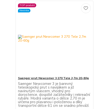
TOP produkt
Novinka
Saenger prut Newcomer 3 270 Tele 2,7m 20-60g
Saenger Newcomer 3 je barevný
teleskopický prut s navijákem a již
navinutým vlascem, vhodný pro
dorostence, dospělé začátečníky i rekreační
rybáře. Modrá varianta o délce 2,70 m je
určena pro plavanou i položenou a díky
transportní délce 61 cm se snadno převáží.