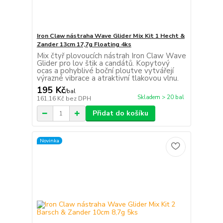
Iron Claw nástraha Wave Glider Mix Kit 1 Hecht &
Zander 13cm 17,7g Floating 4ks
Mix čtyř plovoucích nástrah Iron Claw Wave
Glider pro lov štik a candátů. Kopytový
ocas a pohyblivé boční ploutve vytvářejí
výrazné vibrace a atraktivní tlakovou vlnu.
195 Kč
/
bal
Skladem > 20 bal
161,16 Kč
bez DPH
Přidat do košíku
Novinka