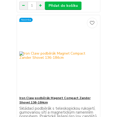
Přidat do košíku
Novinka
Iron Claw podběrák Magnet Compact Zander
Shovel 136-184cm
Skládací podběrák s teleskopickou rukojetí,
gumovanou sítí a magnetickým ramenním
popruhem. Praktické řešení pro lov candátů,