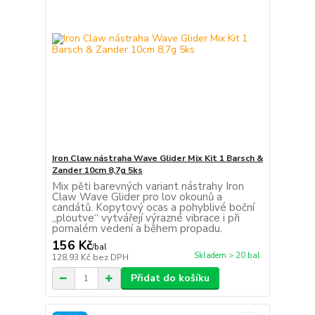
Iron Claw nástraha Wave Glider Mix Kit 1 Barsch &
Zander 10cm 8,7g 5ks
Mix pěti barevných variant nástrahy Iron
Claw Wave Glider pro lov okounů a
candátů. Kopytový ocas a pohyblivé boční
„ploutve“ vytvářejí výrazné vibrace i při
pomalém vedení a během propadu.
156 Kč
/
bal
Skladem > 20 bal
128,93 Kč
bez DPH
Přidat do košíku