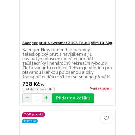
Saenger prut Newcomer 3 195 Tele 1,95m 10-30g
Saenger Newcomer 3 je barevný
teleskopický prut s navijákem a již
navinutým vlascem, ideální pro děti,
začátečníky i nenáročný rekreační rybolov.
Žlutá varianta o délce 1,95 m je vhodná pro
plavanou i lehkou položenou a díky
transportní délce 51 cm se snadno převáží.
738 Kč
/
ks
Není skladem
609,92 Kč
bez DPH
Přidat do košíku
TOP produkt
Novinka