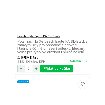
Leech brýle Eagle PA SL-Black
Polarizační brýle Leech Eagle PA SL-Black s
tmavými skly pro pohodlné sledování
hladiny a účinné omezení odlesků. Elegantní
volba pro rybolov, outdoor i běžné nošení.
4 999 Kč
/
ks
Skladem 3 ks
4 131,40 Kč
bez DPH
Přidat do košíku
Novinka