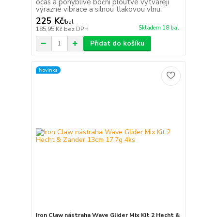
ocas a pohyblivé boční ploutve vytvářejí
výrazné vibrace a silnou tlakovou vlnu.
225 Kč
/
bal
Skladem 18 bal
185,95 Kč
bez DPH
Přidat do košíku
Novinka
Iron Claw nástraha Wave Glider Mix Kit 2 Hecht &