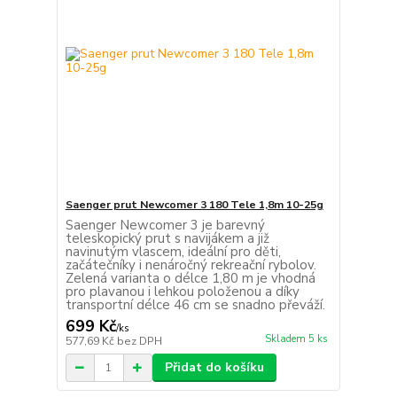
Saenger prut Newcomer 3 180 Tele 1,8m 10-25g
Saenger Newcomer 3 je barevný
teleskopický prut s navijákem a již
navinutým vlascem, ideální pro děti,
začátečníky i nenáročný rekreační rybolov.
Zelená varianta o délce 1,80 m je vhodná
pro plavanou i lehkou položenou a díky
transportní délce 46 cm se snadno převáží.
699 Kč
/
ks
Skladem 5 ks
577,69 Kč
bez DPH
Přidat do košíku