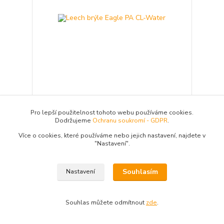
Leech brýle Eagle PA CL-Water
Polarizační brýle Leech Eagle PA CL-Water
Pro lepší použitelnost tohoto webu používáme cookies.
s modře zrcadlovými skly pro omezení
Dodržujeme
Ochranu soukromí - GDPR
.
odlesků a pohodlné sledování hladiny.
Stylová volba pro rybolov, outdoor i běžné
Více o cookies, které používáme nebo jejich nastavení, najdete v
nošení.
"N
astavení"
.
4 999 Kč
/
ks
Skladem 4 ks
4 131,40 Kč
bez DPH
Souhlasím
Nastavení
Přidat do košíku
Souhlas můžete odmítnout
zde
.
Novinka