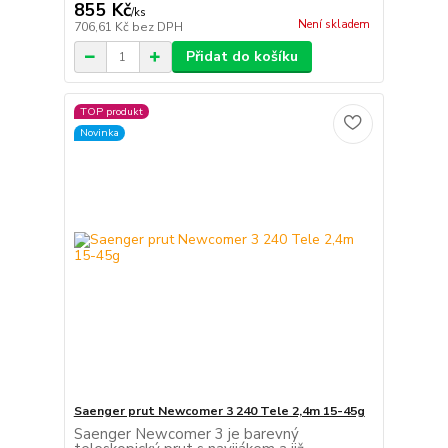
855 Kč
/
ks
Není skladem
706,61 Kč
bez DPH
Přidat do košíku
TOP produkt
Novinka
Saenger prut Newcomer 3 240 Tele 2,4m 15-45g
Saenger Newcomer 3 je barevný