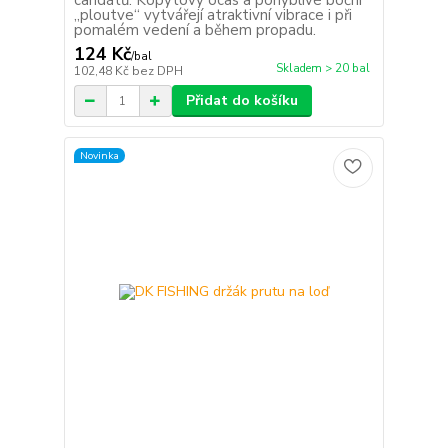
candátů. Kopytový ocas a pohyblivé boční
„ploutve“ vytvářejí atraktivní vibrace i při
pomalém vedení a během propadu.
124 Kč
/
bal
Skladem > 20 bal
102,48 Kč
bez DPH
Přidat do košíku
Novinka