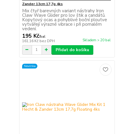
Zander 13cm 17,7g 4ks
Mix čtyř barevných variant nástrahy Iron
Claw Wave Glider pro lov štik a candátů.
Kopytový ocas a pohyblivé boční ploutve
vytvářejí výrazné vibrace i při pomalém
vedení.
195 Kč
/
bal
Skladem > 20 bal
161,16 Kč
bez DPH
Přidat do košíku
Novinka