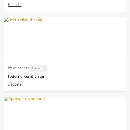
číst celé
02
.
02
.
2022
Lov kaprů
Jeden víkend v ráji
číst celé