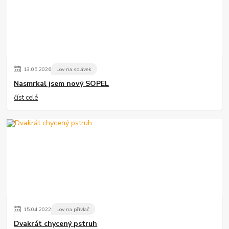
13
.
05
.
2026
Lov na splávek
Nasmrkal jsem nový SOPEL
číst celé
15
.
04
.
2022
Lov na přívlač
Dvakrát chycený pstruh