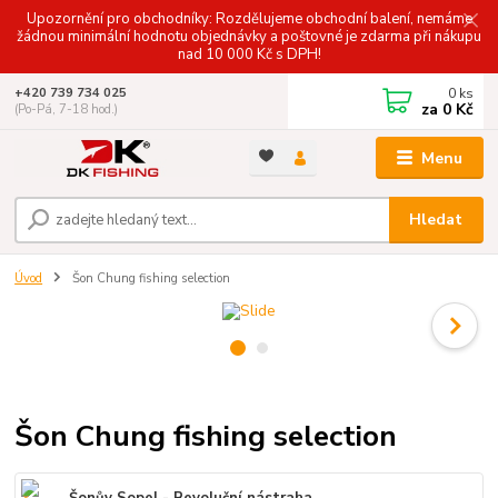
Upozornění pro obchodníky: Rozdělujeme obchodní balení, nemáme
žádnou minimální hodnotu objednávky a poštovné je zdarma při nákupu
nad 10 000 Kč s DPH!
0
ks
+420 739 734 025
za
0 Kč
(Po-Pá, 7-18 hod.)
Menu
Hledat
Úvod
Šon Chung fishing selection
Šon Chung fishing selection
Šonův Sopel - Revoluční nástraha