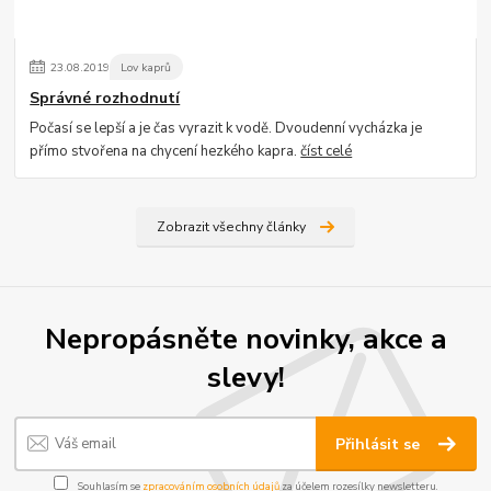
23
.
08
.
2019
Lov kaprů
Správné rozhodnutí
Počasí se lepší a je čas vyrazit k vodě. Dvoudenní vycházka je
přímo stvořena na chycení hezkého kapra.
číst celé
Zobrazit všechny články
Nepropásněte novinky, akce a
slevy!
Přihlásit se
Souhlasím se
zpracováním osobních údajů
za účelem rozesílky newsletteru.