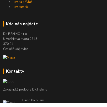
Lov na přívlač
Lov sumců
Kde nás najdete
DK FISHING s.r.o.
U Voříškova dvora 2743
370 04
České Budějovice
Kontakty
Zákaznická podpora DK Fishing
David Koloušek
+420 739 734 025