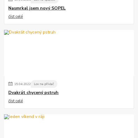
Nasmrkal jsem nový SOPEL
číst celé
15
.
04
.
2022
Lov na přívlač
Dvakrát chycený pstruh
číst celé