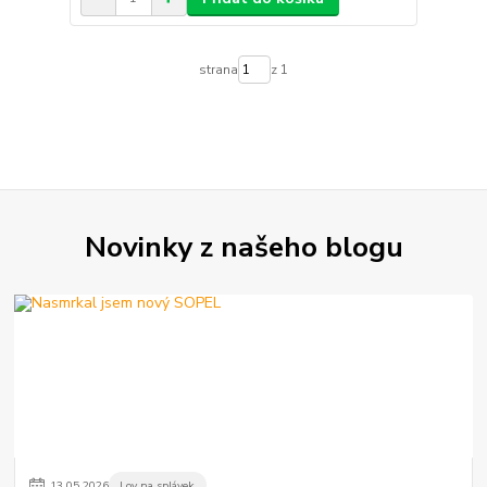
strana
z 1
Novinky z našeho blogu
13
.
05
.
2026
Lov na splávek