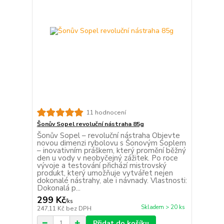
11 hodnocení
Šonův Sopel revoluční nástraha 85g
Šonův Sopel – revoluční nástraha Objevte
novou dimenzi rybolovu s Šonovým Soplem
– inovativním práškem, který promění běžný
den u vody v neobyčejný zážitek. Po roce
vývoje a testování přichází mistrovský
produkt, který umožňuje vytvářet nejen
dokonalé nástrahy, ale i návnady. Vlastnosti:
Dokonalá p...
299 Kč
/
ks
Skladem > 20 ks
247,11 Kč
bez DPH
Přidat do košíku