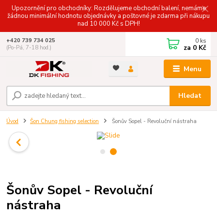
Upozornění pro obchodníky: Rozdělujeme obchodní balení, nemáme
žádnou minimální hodnotu objednávky a poštovné je zdarma při nákupu
nad 10 000 Kč s DPH!
0
ks
+420 739 734 025
za
0 Kč
(Po-Pá, 7-18 hod.)
Menu
Hledat
Úvod
Šon Chung fishing selection
Šonův Sopel - Revoluční nástraha
Šonův Sopel - Revoluční
nástraha