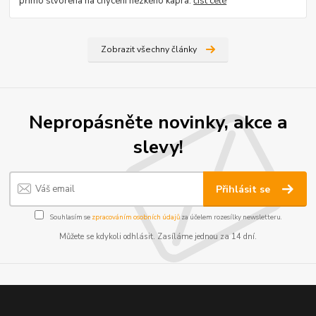
přímo stvořena na chycení hezkého kapra.
číst celé
Zobrazit všechny články
Nepropásněte novinky, akce a
slevy!
Přihlásit se
Souhlasím se
zpracováním osobních údajů
za účelem rozesílky newsletteru.
Můžete se kdykoli odhlásit. Zasíláme jednou za 14 dní.