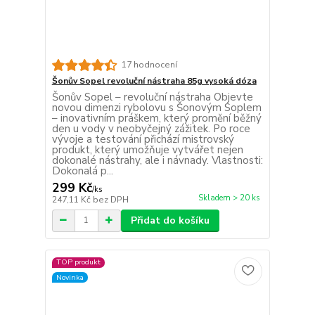
17 hodnocení
Šonův Sopel revoluční nástraha 85g vysoká dóza
Šonův Sopel – revoluční nástraha Objevte
novou dimenzi rybolovu s Šonovým Soplem
– inovativním práškem, který promění běžný
den u vody v neobyčejný zážitek. Po roce
vývoje a testování přichází mistrovský
produkt, který umožňuje vytvářet nejen
dokonalé nástrahy, ale i návnady. Vlastnosti:
Dokonalá p...
299 Kč
/
ks
Skladem > 20 ks
247,11 Kč
bez DPH
Přidat do košíku
TOP produkt
Novinka