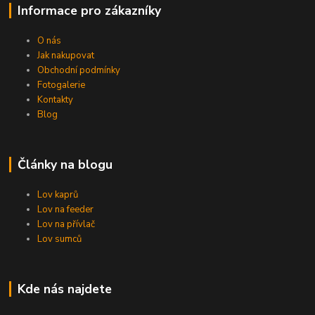
Informace pro zákazníky
O nás
Jak nakupovat
Obchodní podmínky
Fotogalerie
Kontakty
Blog
Články na blogu
Lov kaprů
Lov na feeder
Lov na přívlač
Lov sumců
Kde nás najdete