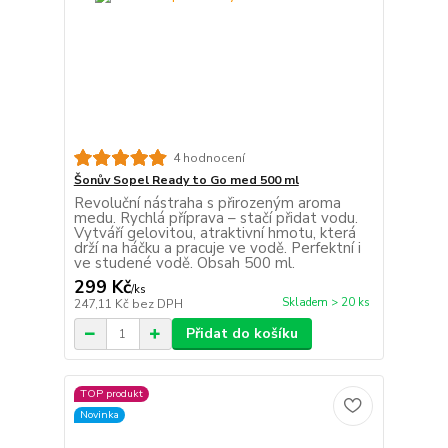
4 hodnocení
Šonův Sopel Ready to Go med 500 ml
Revoluční nástraha s přirozeným aroma
medu. Rychlá příprava – stačí přidat vodu.
Vytváří gelovitou, atraktivní hmotu, která
drží na háčku a pracuje ve vodě. Perfektní i
ve studené vodě. Obsah 500 ml.
299 Kč
/
ks
Skladem > 20 ks
247,11 Kč
bez DPH
Přidat do košíku
TOP produkt
Novinka