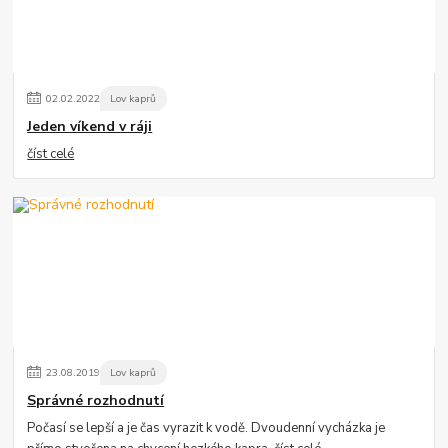
02
.
02
.
2022
Lov kaprů
Jeden víkend v ráji
číst celé
23
.
08
.
2019
Lov kaprů
Správné rozhodnutí
Počasí se lepší a je čas vyrazit k vodě. Dvoudenní vycházka je