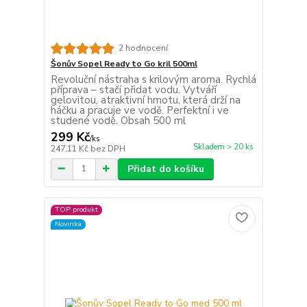
2 hodnocení
Šonův Sopel Ready to Go kril 500ml
Revoluční nástraha s krilovým aroma. Rychlá
příprava – stačí přidat vodu. Vytváří
gelovitou, atraktivní hmotu, která drží na
háčku a pracuje ve vodě. Perfektní i ve
studené vodě. Obsah 500 ml
299 Kč
/
ks
Skladem > 20 ks
247,11 Kč
bez DPH
Přidat do košíku
TOP produkt
Novinka