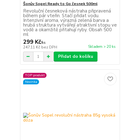
Šonův Sopel Ready to Go česnek 500ml
Revoluční česneková nástraha připravená
během pár vteřin. Stačí přidat vodu.
Intenzivní aroma, výrazná zelená barva a
hrubá struktura vytvářejí atraktivní stopu ve
vodě a okamžitě přitahují ryby. Obsah 500
ml
299 Kč
/
ks
Skladem > 20 ks
247,11 Kč
bez DPH
Přidat do košíku
TOP produkt
Novinka