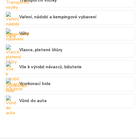
Transportní vozíky
Vaření, nádobí a kempingové vybavení
Váhy
Vlasce, pletené šňůry
Vše k výrobě návazců, bižuterie
Vzorkovací hole
Vůně do auta