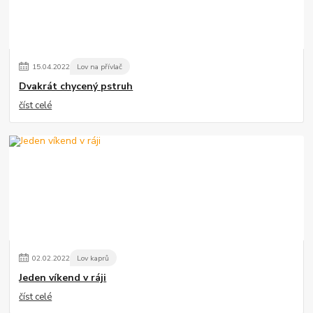
15
.
04
.
2022
Lov na přívlač
Dvakrát chycený pstruh
číst celé
02
.
02
.
2022
Lov kaprů
Jeden víkend v ráji
číst celé