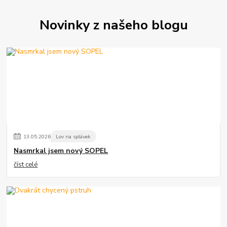
Novinky z našeho blogu
13
.
05
.
2026
Lov na splávek
Nasmrkal jsem nový SOPEL
číst celé