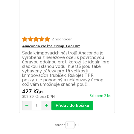
2 hodnocení
Anaconda klešte Crimp Tool Kit
Sada krimpovacích nástrojů Anaconda je
vyrobena z nerezové oceli s povrchovou
úpravou odolnou proti korozi. Je ideální pro
sladkou i slanou vodu. Kleště jsou také
vybaveny zářezy pro tři velikosti
krimpovacích trubiček. Rukojeť TPR
poskytuje pohodlný a neklouzavý úchop,
což vám umožňuje snadné použi...
427 Kč
/
ks
Skladem 2 ks
352,89 Kč
bez DPH
Přidat do košíku
strana
z 1