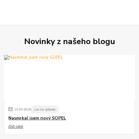
Novinky z našeho blogu
13
.
05
.
2026
Lov na splávek
Nasmrkal jsem nový SOPEL
číst celé