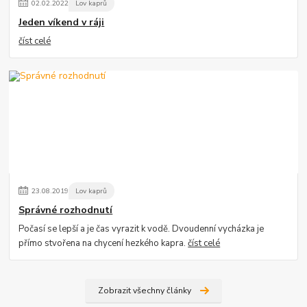
02
.
02
.
2022
Lov kaprů
Jeden víkend v ráji
číst celé
23
.
08
.
2019
Lov kaprů
Správné rozhodnutí
Počasí se lepší a je čas vyrazit k vodě. Dvoudenní vycházka je
přímo stvořena na chycení hezkého kapra.
číst celé
Zobrazit všechny články