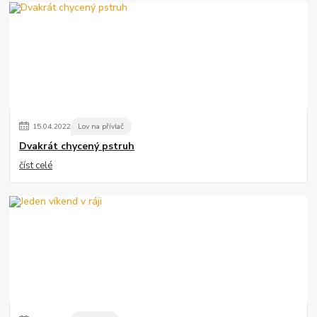
15
.
04
.
2022
Lov na přívlač
Dvakrát chycený pstruh
číst celé