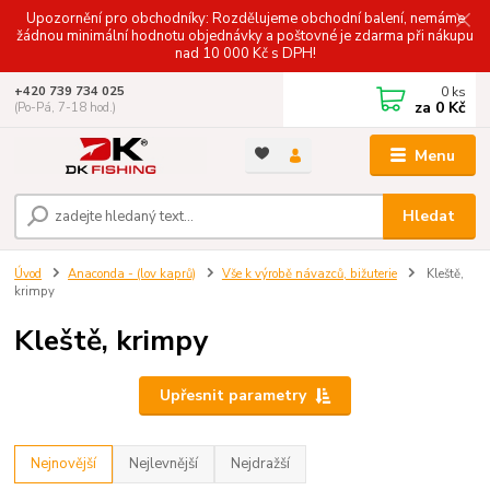
Upozornění pro obchodníky: Rozdělujeme obchodní balení, nemáme
žádnou minimální hodnotu objednávky a poštovné je zdarma při nákupu
nad 10 000 Kč s DPH!
0
ks
+420 739 734 025
za
0 Kč
(Po-Pá, 7-18 hod.)
Menu
Hledat
Úvod
Anaconda - (lov kaprů)
Vše k výrobě návazců, bižuterie
Kleště,
krimpy
Kleště, krimpy
Upřesnit parametry
Nejnovější
Nejlevnější
Nejdražší