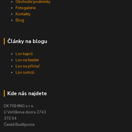
Obchodní podmínky
Fotogalerie
Kontakty
Blog
Články na blogu
Lov kaprů
Lov na feeder
Lov na přívlač
Lov sumců
Kde nás najdete
DK FISHING s.r.o.
U Voříškova dvora 2743
370 04
České Budějovice