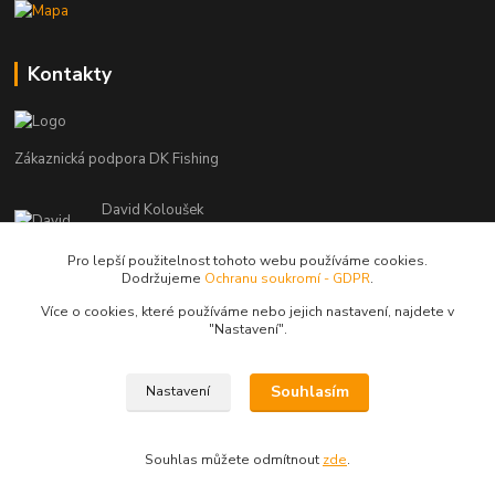
Kontakty
Zákaznická podpora DK Fishing
David Koloušek
+420 739 734 025
(Po-Pá, 7-18 hod.)
Pro lepší použitelnost tohoto webu používáme cookies.
Dodržujeme
Ochranu soukromí - GDPR
.
david@dkfishing.cz
Více o cookies, které používáme nebo jejich nastavení, najdete v
"N
astavení"
.
Souhlasím
Nastavení
© Copyright 2026 - DK FISHING s.r.o.
Souhlas můžete odmítnout
zde
.
Vytvořeno na
Eshop-rychle.cz