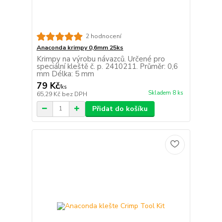
2 hodnocení
Anaconda krimpy 0,6mm 25ks
Krimpy na výrobu návazců. Určené pro
speciální kleště č. p. 2410211. Průměr: 0,6
mm Délka: 5 mm
79 Kč
/
ks
Skladem 8 ks
65,29 Kč
bez DPH
Přidat do košíku