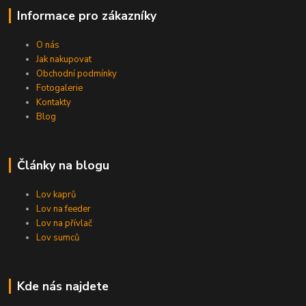
Informace pro zákazníky
O nás
Jak nakupovat
Obchodní podmínky
Fotogalerie
Kontakty
Blog
Články na blogu
Lov kaprů
Lov na feeder
Lov na přívlač
Lov sumců
Kde nás najdete