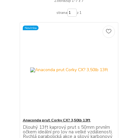
Zobrazuji 1-7 z 7
strana
z 1
Novinka
Anaconda prut Corky CX? 3,50lb 13ft
Dlouhý 13ft kaprový prut s 50mm prvním
očkem ideální pro lov na velké vzdálenosti.
Rychlá parabolická akce a silový karbonový