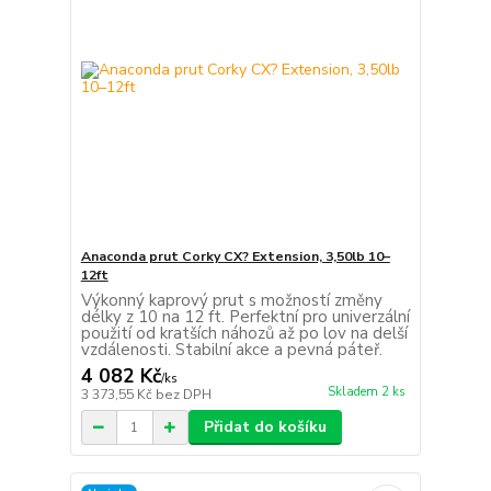
Anaconda prut Corky CX? Extension, 3,50lb 10–
12ft
Výkonný kaprový prut s možností změny
délky z 10 na 12 ft. Perfektní pro univerzální
použití od kratších náhozů až po lov na delší
vzdálenosti. Stabilní akce a pevná páteř.
4 082 Kč
/
ks
Skladem 2 ks
3 373,55 Kč
bez DPH
Přidat do košíku