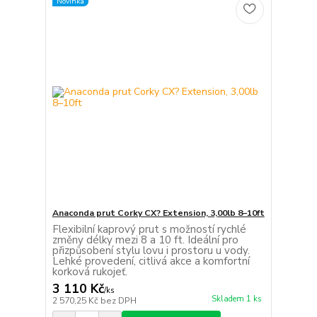
Novinka
Anaconda prut Corky CX? Extension, 3,00lb 8–10ft
Flexibilní kaprový prut s možností rychlé
změny délky mezi 8 a 10 ft. Ideální pro
přizpůsobení stylu lovu i prostoru u vody.
Lehké provedení, citlivá akce a komfortní
korková rukojeť.
3 110 Kč
/
ks
Skladem 1 ks
2 570,25 Kč
bez DPH