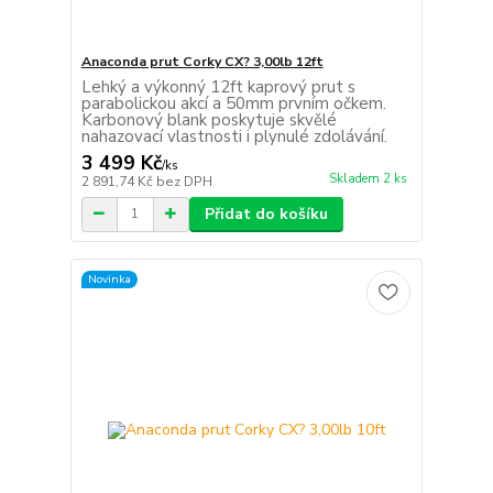
Anaconda prut Corky CX? 3,00lb 12ft
Lehký a výkonný 12ft kaprový prut s
parabolickou akcí a 50mm prvním očkem.
Karbonový blank poskytuje skvělé
nahazovací vlastnosti i plynulé zdolávání.
3 499 Kč
/
ks
Skladem 2 ks
2 891,74 Kč
bez DPH
Přidat do košíku
Novinka