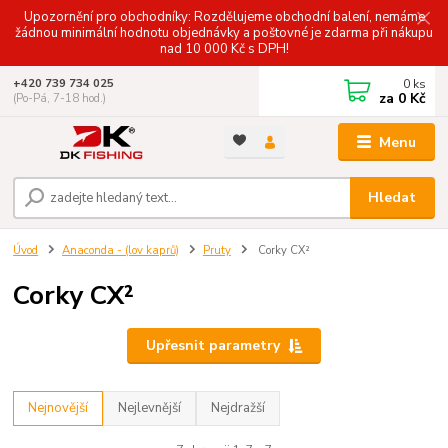
Upozornění pro obchodníky: Rozdělujeme obchodní balení, nemáme
žádnou minimální hodnotu objednávky a poštovné je zdarma při nákupu
nad 10 000 Kč s DPH!
0
ks
+420 739 734 025
za
0 Kč
(Po-Pá, 7-18 hod.)
Menu
Hledat
Úvod
Anaconda - (lov kaprů)
Pruty
Corky CX²
Corky CX²
Upřesnit parametry
Nejnovější
Nejlevnější
Nejdražší