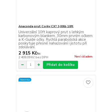
Anaconda prut Corky CX? 3,00lb 10ft
Univerzální 10ft kaprový prut s lehkým
karbonovým blankem, 30mm prvním očkem
a K-Guide očky. Rychlá parabolická akce
poskytuje přesné nahazování i jistotu při
zdolávání.
2 915 Kč
/
ks
Není skladem
2 409,09 Kč
bez DPH
Přidat do košíku
Novinka