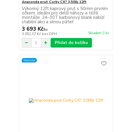
Anaconda prut Corky CX? 3,50lb 12ft
Výkonný 12ft kaprový prut s 50mm prvním
očkem, ideální pro delší náhozy a těžší
montáže. 24–30T karbonový blank nabízí
stabilní akci a silnou páteř.
3 693 Kč
/
ks
Skladem 3 ks
3 052,07 Kč
bez DPH
Přidat do košíku
Novinka