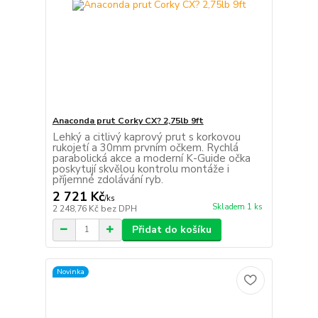
Anaconda prut Corky CX? 2,75lb 9ft
Lehký a citlivý kaprový prut s korkovou
rukojetí a 30mm prvním očkem. Rychlá
parabolická akce a moderní K-Guide očka
poskytují skvělou kontrolu montáže i
příjemné zdolávání ryb.
2 721 Kč
/
ks
Skladem 1 ks
2 248,76 Kč
bez DPH
Přidat do košíku
Novinka