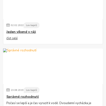
02
.
02
.
2022
Lov kaprů
Jeden víkend v ráji
číst celé
23
.
08
.
2019
Lov kaprů
Správné rozhodnutí
Počasí se lepší a je čas vyrazit k vodě. Dvoudenní vycházka je