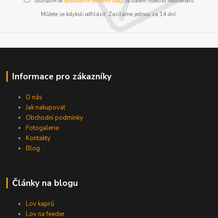
Souhlasím se
zpracováním osobních údajů
za účelem rozesílky newsletteru.
Můžete se kdykoli odhlásit. Zasíláme jednou za 14 dní.
Informace pro zákazníky
O nás
Jak nakupovat
Obchodní podmínky
Fotogalerie
Kontakty
Blog
Články na blogu
Lov kaprů
Lov na feeder