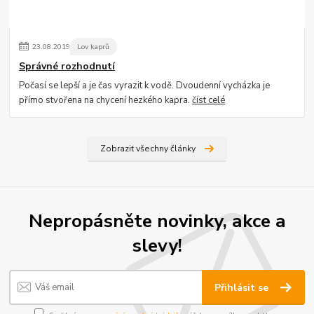
23
.
08
.
2019
Lov kaprů
Správné rozhodnutí
Počasí se lepší a je čas vyrazit k vodě. Dvoudenní vycházka je
přímo stvořena na chycení hezkého kapra.
číst celé
Zobrazit všechny články
Nepropásněte novinky, akce a
slevy!
Přihlásit se