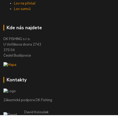
Lov na přívlač
Lov sumců
Kde nás najdete
DK FISHING s.r.o.
U Voříškova dvora 2743
370 04
České Budějovice
Kontakty
Zákaznická podpora DK Fishing
David Koloušek
+420 739 734 025