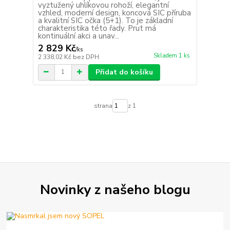
vyztužený uhlíkovou rohoží, elegantní
vzhled, moderní design, koncová SIC příruba
a kvalitní SIC očka (5+1). To je základní
charakteristika této řady. Prut má
kontinuální akci a unav...
2 829 Kč
/
ks
Skladem 1 ks
2 338,02 Kč
bez DPH
Přidat do košíku
strana
z 1
Novinky z našeho blogu