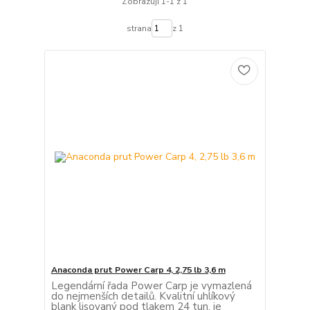
Zobrazuji 1-1 z 1
strana
z 1
Anaconda prut Power Carp 4, 2,75 lb 3,6 m
Legendární řada Power Carp je vymazlená
do nejmenších detailů. Kvalitní uhlíkový
blank lisovaný pod tlakem 24 tun, je