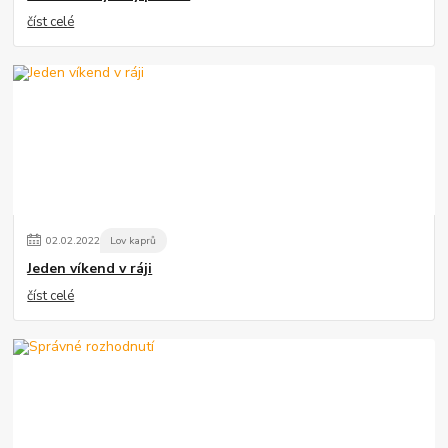
číst celé
02
.
02
.
2022
Lov kaprů
Jeden víkend v ráji
číst celé