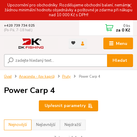
Upozornění pro obchodníky: Rozdělujeme obchodní balení, nemáme
žádnou minimální hodnotu objednávky a poštovné je zdarma při nákupu
nad 10 000 Kč s DPH!
0
ks
+420 739 734 025
za
0 Kč
(Po-Pá, 7-18 hod.)
Menu
Hledat
Úvod
Anaconda - (lov kaprů)
Pruty
Power Carp 4
Power Carp 4
Upřesnit parametry
Nejnovější
Nejlevnější
Nejdražší