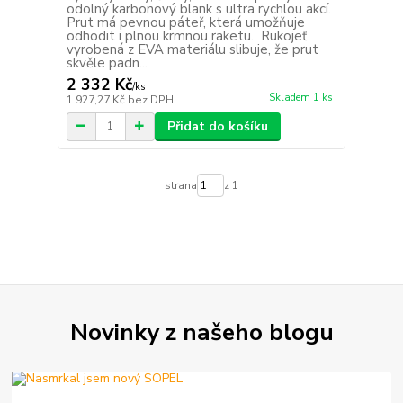
odolný karbonový blank s ultra rychlou akcí.
Prut má pevnou páteř, která umožňuje
odhodit i plnou krmnou raketu. Rukojeť
vyrobená z EVA materiálu slibuje, že prut
skvěle padn...
2 332 Kč
/
ks
Skladem 1 ks
1 927,27 Kč
bez DPH
Přidat do košíku
strana
z 1
Novinky z našeho blogu