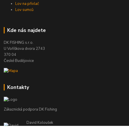
Lov na přívlač
Lov sumců
Kde nás najdete
DK FISHING s.r.o.
U Voříškova dvora 2743
370 04
České Budějovice
Kontakty
Zákaznická podpora DK Fishing
David Koloušek
+420 739 734 025