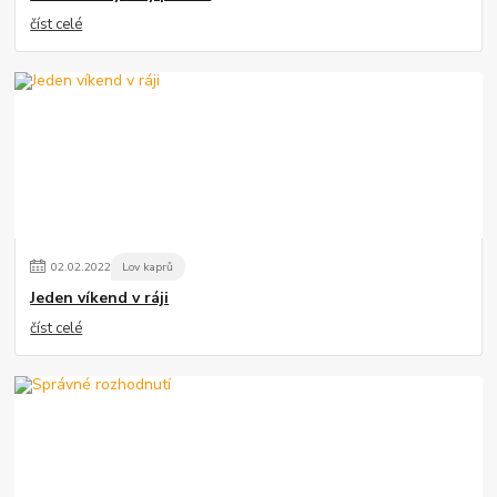
číst celé
02
.
02
.
2022
Lov kaprů
Jeden víkend v ráji
číst celé