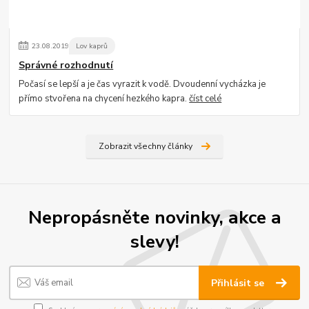
23
.
08
.
2019
Lov kaprů
Správné rozhodnutí
Počasí se lepší a je čas vyrazit k vodě. Dvoudenní vycházka je
přímo stvořena na chycení hezkého kapra.
číst celé
Zobrazit všechny články
Nepropásněte novinky, akce a
slevy!
Přihlásit se