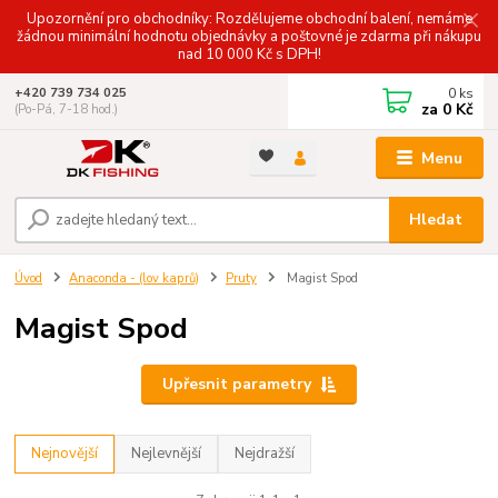
Upozornění pro obchodníky: Rozdělujeme obchodní balení, nemáme
žádnou minimální hodnotu objednávky a poštovné je zdarma při nákupu
nad 10 000 Kč s DPH!
0
ks
+420 739 734 025
za
0 Kč
(Po-Pá, 7-18 hod.)
Menu
Hledat
Úvod
Anaconda - (lov kaprů)
Pruty
Magist Spod
Magist Spod
Upřesnit parametry
Nejnovější
Nejlevnější
Nejdražší