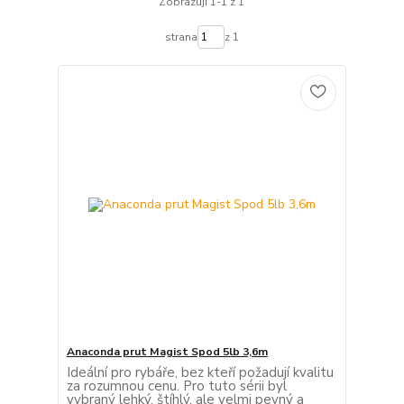
Zobrazuji 1-1 z 1
strana
z 1
Anaconda prut Magist Spod 5lb 3,6m
Ideální pro rybáře, bez kteří požadují kvalitu
za rozumnou cenu. Pro tuto sérii byl
vybraný lehký, štíhlý, ale velmi pevný a