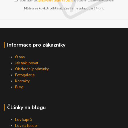
Souhlasím se
zpracováním osobních údajů
za účelem rozesílky newsletteru.
Můžete se kdykoli odhlásit. Zasíláme jednou za 14 dní.
Informace pro zákazníky
O nás
Jak nakupovat
Obchodní podmínky
Fotogalerie
Kontakty
Blog
Články na blogu
Lov kaprů
Lov na feeder