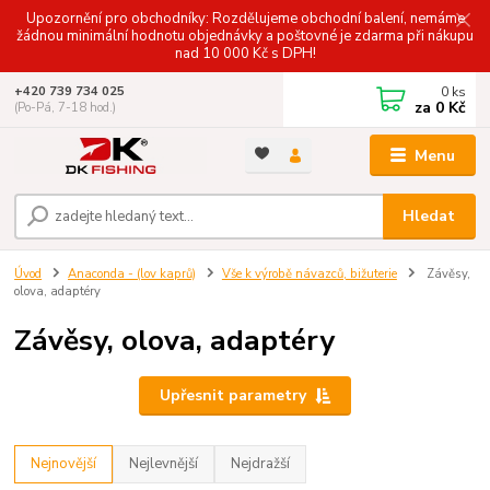
Upozornění pro obchodníky: Rozdělujeme obchodní balení, nemáme
žádnou minimální hodnotu objednávky a poštovné je zdarma při nákupu
nad 10 000 Kč s DPH!
0
ks
+420 739 734 025
za
0 Kč
(Po-Pá, 7-18 hod.)
Menu
Hledat
Úvod
Anaconda - (lov kaprů)
Vše k výrobě návazců, bižuterie
Závěsy,
olova, adaptéry
Závěsy, olova, adaptéry
Upřesnit parametry
Nejnovější
Nejlevnější
Nejdražší