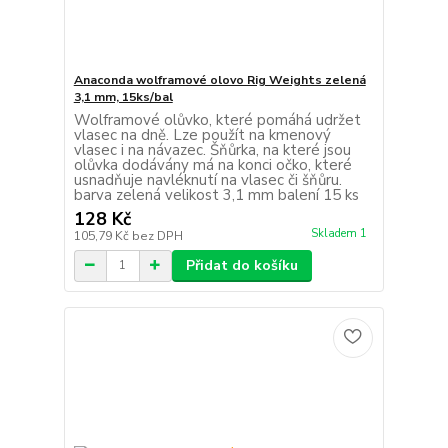
Anaconda wolframové olovo Rig Weights zelená
3,1 mm, 15ks/bal
Wolframové olůvko, které pomáhá udržet
vlasec na dně. Lze použít na kmenový
vlasec i na návazec. Šňůrka, na které jsou
olůvka dodávány má na konci očko, které
usnadňuje navléknutí na vlasec či šňůru.
barva zelená velikost 3,1 mm balení 15 ks
128 Kč
Skladem 1
105,79 Kč
bez DPH
Přidat do košíku