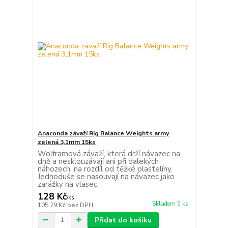
Anaconda závaží Rig Balance Weights army
zelená 3,1mm 15ks
Wolframová závaží, která drží návazec na
dně a nesklouzávají ani při dalekých
náhozech, na rozdíl od těžké plastelíny.
Jednoduše se nasouvají na návazec jako
zarážky na vlasec.
128 Kč
/
ks
Skladem 5 ks
105,79 Kč
bez DPH
Přidat do košíku