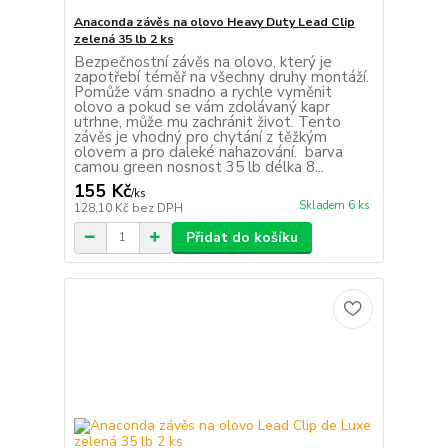
Anaconda závěs na olovo Heavy Duty Lead Clip
zelená 35 lb 2 ks
Bezpečnostní závěs na olovo, který je
zapotřebí téměř na všechny druhy montáží.
Pomůže vám snadno a rychle vyměnit
olovo a pokud se vám zdolávaný kapr
utrhne, může mu zachránit život. Tento
závěs je vhodný pro chytání z těžkým
olovem a pro daleké nahazování. barva
camou green nosnost 35 lb délka 8...
155 Kč
/
ks
Skladem 6 ks
128,10 Kč
bez DPH
Přidat do košíku