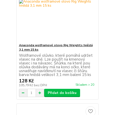
Anaconda wolframové olovo Rig Weights hnědá
3,1 mm 15 ks
Wolframové olůvko, které pomáhá udržet
vlasec na dně. Lze použít na kmenový
vlasec i na návazec. Šňůrka, na které jsou
olůvka dodávány má na konci očko, které
usnadňuje navléknutí na vlasec či šňůru.
barva hnědá velikost 3,1 mm balení 15 ks
128 Kč
Skladem > 20
105,79 Kč
bez DPH
Přidat do košíku