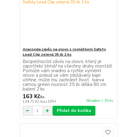
Anaconda závěs na olovo s rovnátkem Safety
Lead Clip zelená 35 lb 2 ks
Bezpečnostní závěs na olovo, který je
zapotřebí téměř na všechny druhy montáží.
Pomůže vám snadno a rychle vyměnit
olovo a pokud se vám zdolávaný kapr
utrhne, může mu zachránit život. barva
camou green nosnost 35 lb délka 80 cm
balení 2 ks
163 Kč
/
ks
Skladem > 20 ks
134,71 Kč
bez DPH
Přidat do košíku