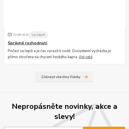
23
.
08
.
2019
Lov kaprů
Správné rozhodnutí
Počasí se lepší a je čas vyrazit k vodě. Dvoudenní vycházka je
přímo stvořena na chycení hezkého kapra.
číst celé
Zobrazit všechny články
Nepropásněte novinky, akce a
slevy!