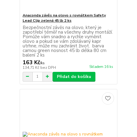
Anaconda závěs na olovo s rovnátkem Safety
Lead Clip zelená 45 lb 2 ks
Bezpečnostní závěs na olovo, který je
zapotřebí téměř na všechny druhy montáží.
Pomůže vám snadno a rychle vyměnit
olovo a pokud se vám zdolávaný kapr
utrhne, může mu zachránit život. barva
camou green nosnost 45 lb délka 80 cm
balení 2 ks
163 Kč
/
ks
Skladem 16 ks
134,71 Kč
bez DPH
Přidat do košíku