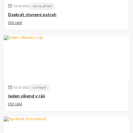
15
.
04
.
2022
Lov na přívlač
Dvakrát chycený pstruh
číst celé
02
.
02
.
2022
Lov kaprů
Jeden víkend v ráji
číst celé