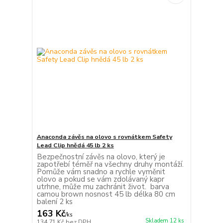
Anaconda závěs na olovo s rovnátkem Safety
Lead Clip hnědá 45 lb 2 ks
Bezpečnostní závěs na olovo, který je
zapotřebí téměř na všechny druhy montáží.
Pomůže vám snadno a rychle vyměnit
olovo a pokud se vám zdolávaný kapr
utrhne, může mu zachránit život. barva
camou brown nosnost 45 lb délka 80 cm
balení 2 ks
163 Kč
/
ks
Skladem 12 ks
134,71 Kč
bez DPH