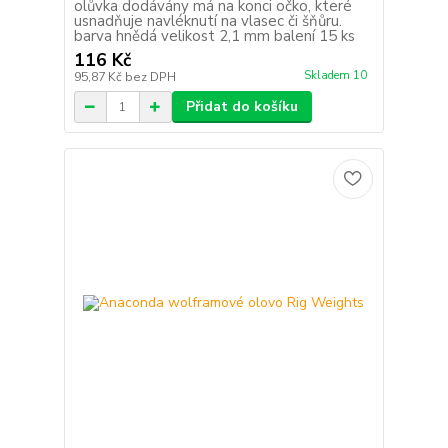
olůvka dodávány má na konci očko, které
usnadňuje navléknutí na vlasec či šňůru.
barva hnědá velikost 2,1 mm balení 15 ks
116 Kč
Skladem 10
95,87 Kč
bez DPH
Přidat do košíku