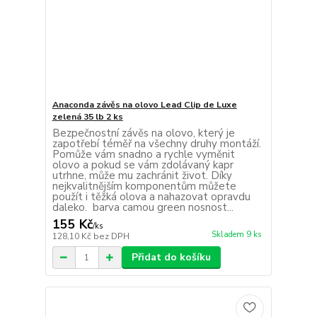
Anaconda závěs na olovo Lead Clip de Luxe
zelená 35 lb 2 ks
Bezpečnostní závěs na olovo, který je
zapotřebí téměř na všechny druhy montáží.
Pomůže vám snadno a rychle vyměnit
olovo a pokud se vám zdolávaný kapr
utrhne, může mu zachránit život. Díky
nejkvalitnějším komponentům můžete
použít i těžká olova a nahazovat opravdu
daleko. barva camou green nosnost...
155 Kč
/
ks
Skladem 9 ks
128,10 Kč
bez DPH
Přidat do košíku