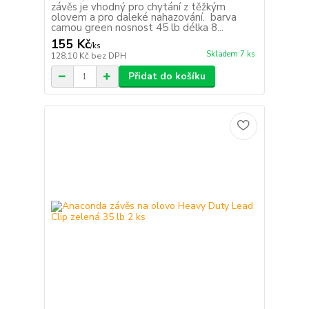
závěs je vhodný pro chytání z těžkým
olovem a pro daleké nahazování. barva
camou green nosnost 45 lb délka 8...
155 Kč
/
ks
Skladem 7 ks
128,10 Kč
bez DPH
Přidat do košíku