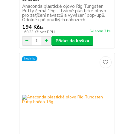
Anaconda plastické olovo Rig Tungsten
Putty černá 15g – tvárné plastické olovo
pro zatížení návazců a vyvážení pop-upů.
Odolné i při prudkých náhozech.
194 Kč
/
ks
Skladem 3 ks
160,33 Kč
bez DPH
Přidat do košíku
Novinka