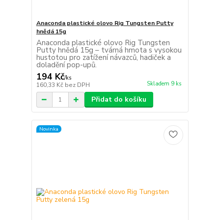
Anaconda plastické olovo Rig Tungsten Putty
hnědá 15g
Anaconda plastické olovo Rig Tungsten
Putty hnědá 15g – tvárná hmota s vysokou
hustotou pro zatížení návazců, hadiček a
doladění pop-upů.
194 Kč
/
ks
Skladem 9 ks
160,33 Kč
bez DPH
Přidat do košíku
Novinka