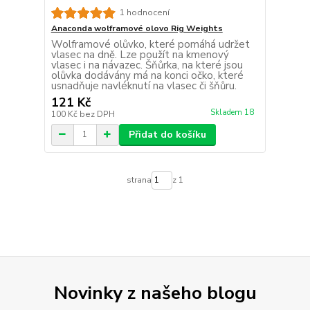
1 hodnocení
Anaconda wolframové olovo Rig Weights
Wolframové olůvko, které pomáhá udržet
vlasec na dně. Lze použít na kmenový
vlasec i na návazec. Šňůrka, na které jsou
olůvka dodávány má na konci očko, které
usnadňuje navléknutí na vlasec či šňůru.
121 Kč
Skladem 18
100 Kč
bez DPH
Přidat do košíku
strana
z 1
Novinky z našeho blogu