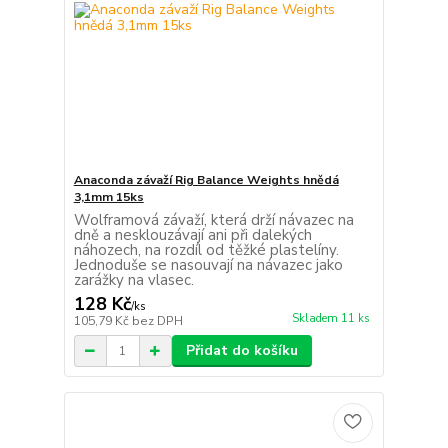
Anaconda závaží Rig Balance Weights hnědá
3,1mm 15ks
Wolframová závaží, která drží návazec na
dně a nesklouzávají ani při dalekých
náhozech, na rozdíl od těžké plastelíny.
Jednoduše se nasouvají na návazec jako
zarážky na vlasec.
128 Kč
/
ks
Skladem 11 ks
105,79 Kč
bez DPH
Přidat do košíku