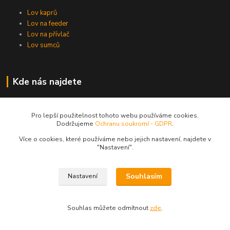
Lov kaprů
Lov na feeder
Lov na přívlač
Lov sumců
Kde nás najdete
DK FISHING s.r.o.
U Voříškova dvora 2743
Pro lepší použitelnost tohoto webu používáme cookies.
Dodržujeme
Ochranu soukromí - GDPR
.
370 04
České Budějovice
Více o cookies, které používáme nebo jejich nastavení, najdete v
"N
astavení"
.
Souhlasím
Nastavení
Kontakty
Souhlas můžete odmítnout
zde
.
Zákaznická podpora DK Fishing