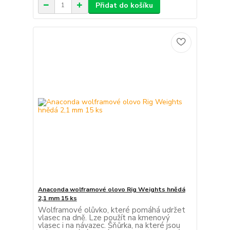
Přidat do košíku
Anaconda wolframové olovo Rig Weights hnědá
2,1 mm 15 ks
Wolframové olůvko, které pomáhá udržet
vlasec na dně. Lze použít na kmenový
vlasec i na návazec. Šňůrka, na které jsou