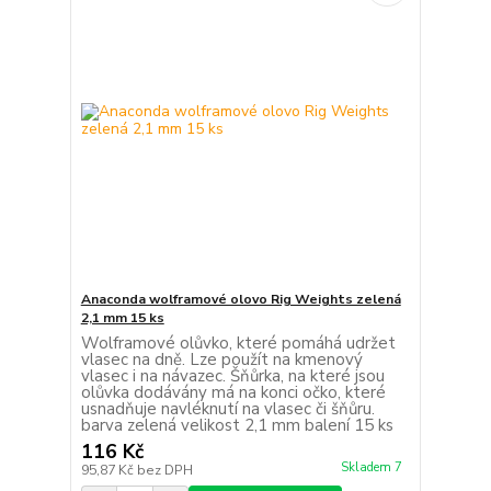
Anaconda wolframové olovo Rig Weights zelená
2,1 mm 15 ks
Wolframové olůvko, které pomáhá udržet
vlasec na dně. Lze použít na kmenový
vlasec i na návazec. Šňůrka, na které jsou
olůvka dodávány má na konci očko, které
usnadňuje navléknutí na vlasec či šňůru.
barva zelená velikost 2,1 mm balení 15 ks
116 Kč
Skladem 7
95,87 Kč
bez DPH