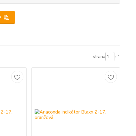
y
strana
z 1