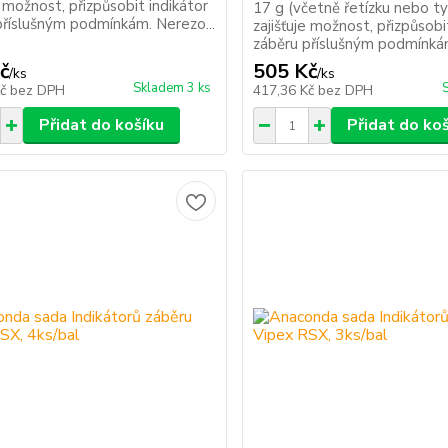
e možnost, přizpůsobit indikátor
17 g (včetně řetízku nebo ty
příslušným podmínkám. Nerezo...
zajišťuje možnost, přizpůsobi
záběru příslušným podmínkám
č
505 Kč
/
ks
/
ks
Skladem 3 ks
Kč
bez DPH
417,36 Kč
bez DPH
Přidat do košíku
Přidat do ko