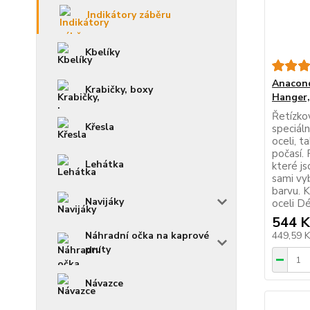
Indikátory záběru
Kbelíky
Anacond
Krabičky, boxy
Hanger,
Řetízkov
Křesla
speciál
oceli, t
počasí.
Lehátka
které js
sami vyb
barvu. 
Navijáky
oceli Dé
544 K
Náhradní očka na kaprové
449,59 
pruty
Návazce