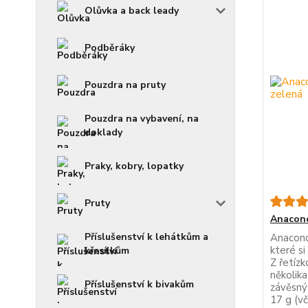
Olůvka a back leady
Podběráky
Pouzdra na pruty
Pouzdra na vybavení, na
doklady
Praky, kobry, lopatky
Pruty
Anacond
Příslušenství k lehátkům a
Anacond
které s
křesílkům
Z řetízk
několik
Příslušenství k bivakům
závěsný
17 g (v