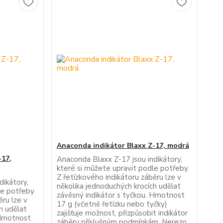
Anaconda indikátor Blaxx Z-17, modrá
-17,
Anaconda Blaxx Z-17 jsou indikátory,
které si můžete upravit podle potřeby.
Z řetízkového indikátoru záběru lze v
dikátory,
několika jednoduchých krocích udělat
le potřeby.
závěsný indikátor s tyčkou. Hmotnost
ěru lze v
17 g (včetně řetízku nebo tyčky)
h udělat
zajišťuje možnost, přizpůsobit indikátor
 Hmotnost
záběru příslušným podmínkám. Nerezo...