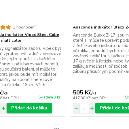
1 hodnocení
Anaconda indikátor Blaxx Z-
a indikátor Vipex Steel Cube
Anaconda Blaxx Z-17 jsou in
které si můžete upravit pod
 multicolor
Z řetízkového indikátoru záb
ý signalizátor záběru Vipex byl
několika jednoduchých krocíc
ně vyroben výhradně z nerezové
závěsný indikátor s tyčkou.
akže jej lze použít za každého
17 g (včetně řetízku nebo ty
 Pomocí pěti barevných panelů,
zajišťuje možnost, přizpůsobi
ou součástí balení, si můžete
záběru příslušným podmínkám
rat, jakou bude mít indikátor
Kuličky na sponě z nerezové
lka řetízku: 19 cm Vč. 5 ...
č
505 Kč
/
ks
/
ks
Skladem 3 ks
Sk
Kč
bez DPH
417,36 Kč
bez DPH
Přidat do košíku
Přidat do ko