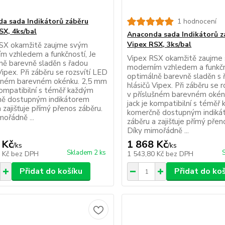
a sada Indikátorů záběru
1 hodnocení
SX, 4ks/bal
Anaconda sada Indikátorů z
Vipex RSX, 3ks/bal
SX okamžitě zaujme svým
m vzhledem a funkčností, Je
Vipex RSX okamžitě zaujme
ně barevně sladěn s řadou
moderním vzhledem a funkčn
Vipex. Při záběru se rozsvítí LED
optimálně barevně sladěn s 
ušném barevném okénku. 2,5 mm
hlásičů Vipex. Při záběru se 
 kompatibilní s téměř každým
v příslušném barevném okén
ě dostupným indikátorem
jack je kompatibilní s téměř
 zajišťuje přímý přenos záběru.
komerčně dostupným indiká
ořádně ...
záběru a zajišťuje přímý přen
Díky mimořádně ...
 Kč
1 868 Kč
/
ks
/
ks
Skladem 2 ks
9 Kč
bez DPH
1 543,80 Kč
bez DPH
Přidat do košíku
Přidat do ko