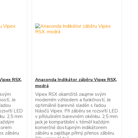
Vipex RSX,
Anaconda Indikátor záběru Vipex RSX,
modrá
 svým
Vipex RSX okamžitě zaujme svým
ostí, Je
moderním vzhledem a funkčností, Je
řadou
optimálně barevně sladěn s řadou
rozsvítí LED
hlásičů Vipex. Při záběru se rozsvítí LED
ku. 2,5 mm
v příslušném barevném okénku. 2,5 mm
 každým
jack je kompatibilní s téměř každým
torem
komerčně dostupným indikátorem
os záběru.
záběru a zajišťuje přímý přenos záběru.