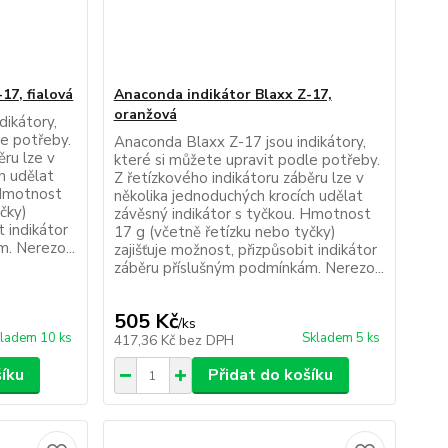
17, fialová
Anaconda indikátor Blaxx Z-17,
oranžová
dikátory,
le potřeby.
Anaconda Blaxx Z-17 jsou indikátory,
ěru lze v
které si můžete upravit podle potřeby.
h udělat
Z řetízkového indikátoru záběru lze v
 Hmotnost
několika jednoduchých krocích udělat
čky)
závěsný indikátor s tyčkou. Hmotnost
t indikátor
17 g (včetně řetízku nebo tyčky)
. Nerezo...
zajišťuje možnost, přizpůsobit indikátor
záběru příslušným podmínkám. Nerezo...
505 Kč
/
ks
ladem 10 ks
Skladem 5 ks
417,36 Kč
bez DPH
šíku
Přidat do košíku