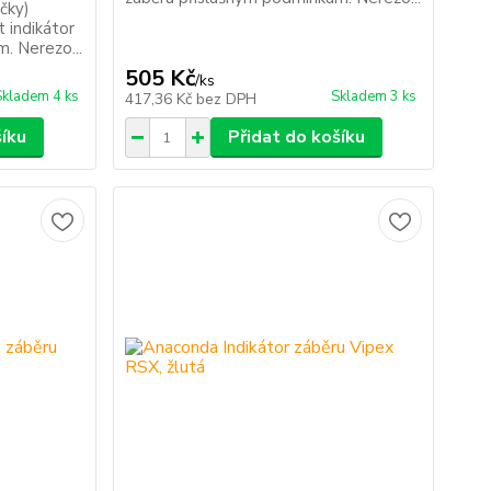
čky)
t indikátor
. Nerezo...
505 Kč
/
ks
Skladem 4 ks
Skladem 3 ks
417,36 Kč
bez DPH
šíku
Přidat do košíku