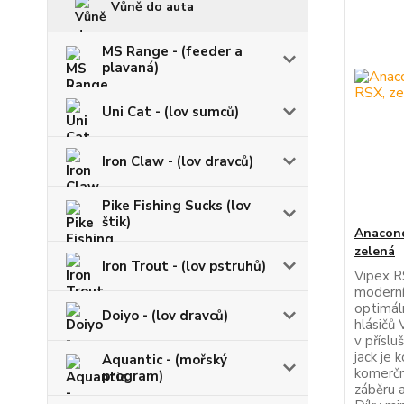
Vůně do auta
MS Range - (feeder a
plavaná)
Uni Cat - (lov sumců)
Iron Claw - (lov dravců)
Pike Fishing Sucks (lov
štik)
Anacond
zelená
Iron Trout - (lov pstruhů)
Vipex R
moderní
optimál
Doiyo - (lov dravců)
hlásičů 
v přísl
jack je
Aquantic - (mořský
komerčn
program)
záběru a