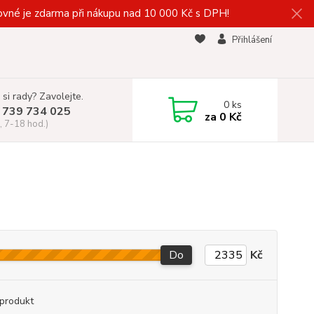
vné je zdarma při nákupu nad 10 000 Kč s DPH!
Přihlášení
 si rady? Zavolejte.
0
ks
 739 734 025
za
0 Kč
, 7-18 hod.)
Do
Kč
produkt