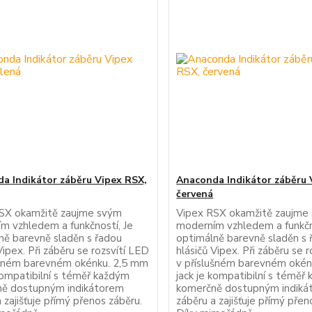
a Indikátor záběru Vipex RSX,
Anaconda Indikátor záběru 
červená
SX okamžitě zaujme svým
Vipex RSX okamžitě zaujme
m vzhledem a funkčností, Je
moderním vzhledem a funkčn
ně barevně sladěn s řadou
optimálně barevně sladěn s 
Vipex. Při záběru se rozsvítí LED
hlásičů Vipex. Při záběru se 
ušném barevném okénku. 2,5 mm
v příslušném barevném okén
 kompatibilní s téměř každým
jack je kompatibilní s téměř
ě dostupným indikátorem
komerčně dostupným indiká
 zajišťuje přímý přenos záběru.
záběru a zajišťuje přímý přen