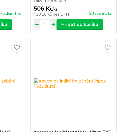
Díky mimořádně ...
506 Kč
/
ks
Skladem 1 ks
Skladem 1 ks
418,18 Kč
bez DPH
šíku
Přidat do košíku