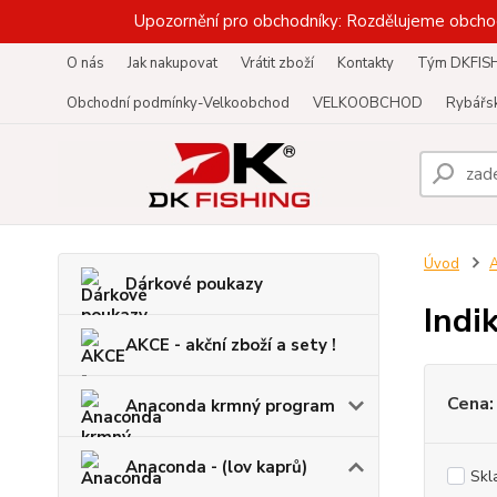
Upozornění pro obchodníky: Rozdělujeme obcho
O nás
Jak nakupovat
Vrátit zboží
Kontakty
Tým DKFIS
Obchodní podmínky-Velkoobchod
VELKOOBCHOD
Rybářsk
Úvod
A
Dárkové poukazy
Indi
AKCE - akční zboží a sety !
Cena:
Anaconda krmný program
Anaconda - (lov kaprů)
Skl