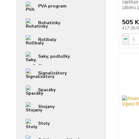
zajišťuj
PVA program
záběru 
505 K
Rohatinky
417,36 
Rollbaly
Saky, podložky
Signalizátory
Spacáky
Stojany
Stoly