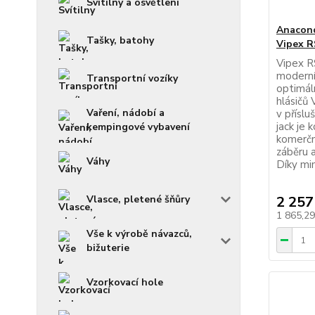
Svítilny a osvětlení
Anacond
Tašky, batohy
Vipex R
Vipex R
moderní
Transportní vozíky
optimál
hlásičů 
Vaření, nádobí a
v přísl
jack je
kempingové vybavení
komerčn
záběru a
Váhy
Díky mim
Vlasce, pletené šňůry
2 257
1 865,2
Vše k výrobě návazců,
bižuterie
Vzorkovací hole