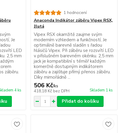
1 hodnocení
áběru
Anaconda Indikátor záběru Vipex RSX,
žlutá
 svým
Vipex RSX okamžitě zaujme svým
ostí, Je
moderním vzhledem a funkčností, Je
řadou
optimálně barevně sladěn s řadou
rozsvítí LED
hlásičů Vipex. Při záběru se rozsvítí LED
ku. 2,5 mm
v příslušném barevném okénku. 2,5 mm
 každým
jack je kompatibilní s téměř každým
torem
komerčně dostupným indikátorem
os záběru.
záběru a zajišťuje přímý přenos záběru.
Díky mimořádně ...
506 Kč
/
ks
Skladem 4 ks
Skladem 1 ks
418,18 Kč
bez DPH
šíku
Přidat do košíku