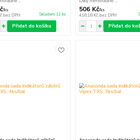
ořádně ...
Díky mimořádně ...
č
506 Kč
/
ks
/
ks
Skladem 11 ks
Kč
bez DPH
418,18 Kč
bez DPH
Přidat do košíku
Přidat do ko