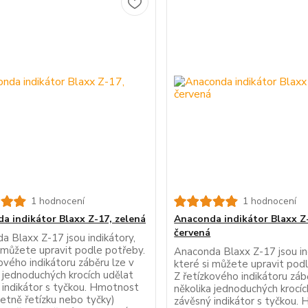
1 hodnocení
1 hodnocení
a indikátor Blaxx Z-17, zelená
Anaconda indikátor Blaxx Z
červená
a Blaxx Z-17 jsou indikátory,
i můžete upravit podle potřeby.
Anaconda Blaxx Z-17 jsou in
ového indikátoru záběru lze v
které si můžete upravit pod
a jednoduchých krocích udělat
Z řetízkového indikátoru záb
 indikátor s tyčkou. Hmotnost
několika jednoduchých krocíc
četně řetízku nebo tyčky)
závěsný indikátor s tyčkou.