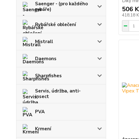
Díky mim
Saenger - (pro každého
506 K
rybáře)
418,18 
Rybářské oblečení
Mistrall
Daemons
Sharpfishes
Servis, údržba, anti-
insect
PVA
Krmení