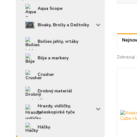
Aqua Scope
Bivaky, Brolly a Deštníky
Nejnov
Boilies jehly, vrtáky
Zobrazuji 
Bóje a markery
Crusher
Drobný materiál
Hrazdy, vidličky,
teleskopické tyče
Háčky