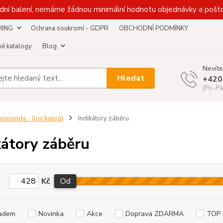
dní balení, nemáme žádnou minimální hodnotu objednávky a pošto
HING
Ochrana soukromí - GDPR
OBCHODNÍ PODMÍNKY
é katalogy
Blog
Nevíte
Hledat
+420
(Po-Pá
naconda - (lov kaprů)
Indikátory záběru
kátory záběru
Kč
Od
adem
Novinka
Akce
Doprava ZDARMA
TOP 