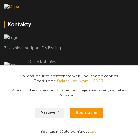
Kontakty
Zákaznická podpora DK Fishing
David Koloušek
+420 739 734 025
(Po-Pá, 7-18 hod.)
Pro lepší použitelnost tohoto webu používáme cookies.
Dodržujeme
Ochranu soukromí - GDPR
.
david@dkfishing.cz
Více o cookies, které používáme nebo jejich nastavení, najdete v
"N
astavení"
.
Souhlasím
Nastavení
© Copyright 2026 - DK FISHING s.r.o.
Souhlas můžete odmítnout
zde
.
Vytvořeno na
Eshop-rychle.cz