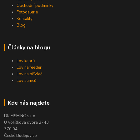
Obchodní podmínky
Fotogalerie
Kontakty
Blog
Články na blogu
Lov kaprů
Lov na feeder
Lov na přívlač
Lov sumců
Kde nás najdete
DK FISHING s.r.o.
U Voříškova dvora 2743
370 04
České Budějovice