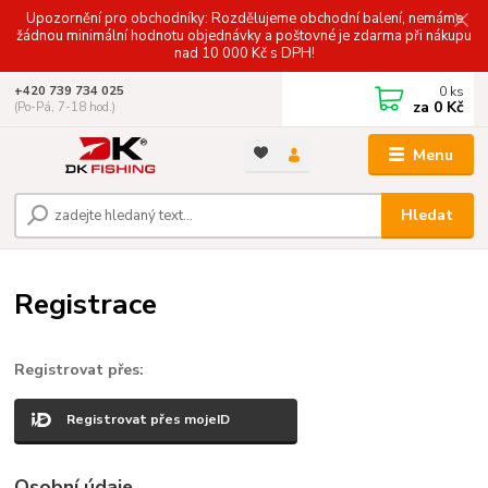
Upozornění pro obchodníky: Rozdělujeme obchodní balení, nemáme
žádnou minimální hodnotu objednávky a poštovné je zdarma při nákupu
nad 10 000 Kč s DPH!
0
ks
+420 739 734 025
za
0 Kč
(Po-Pá, 7-18 hod.)
Menu
Hledat
Registrace
Registrovat přes:
Registrovat přes mojeID
Osobní údaje