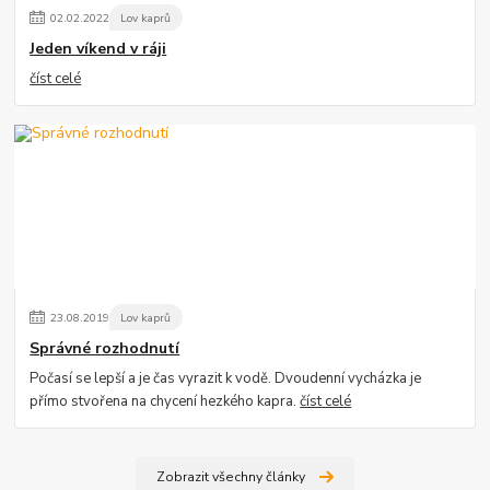
02
.
02
.
2022
Lov kaprů
Jeden víkend v ráji
číst celé
23
.
08
.
2019
Lov kaprů
Správné rozhodnutí
Počasí se lepší a je čas vyrazit k vodě. Dvoudenní vycházka je
přímo stvořena na chycení hezkého kapra.
číst celé
Zobrazit všechny články