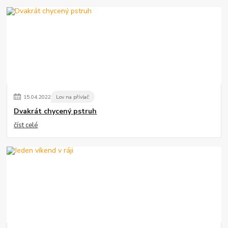
15
.
04
.
2022
Lov na přívlač
Dvakrát chycený pstruh
číst celé