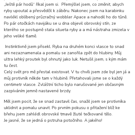
„Ještě pár hodů“ říkal jsem si. Přemýšlel jsem, co změnit, abych
ryby upoutal a přesvědčil k záběru. Nakonec jsem na karabinku
navlékl oblíbený průzračný wobbler Apace a nahodil ho do tůně.
Po pár otočkách navijáku se u dna objevil obrovský stín, ze
kterého se postupně stala silueta ryby a a má nástraha zmizela v
jeho veliké tlamě.
Instinktivně jsem přisekl. Ryba na druhém konci vlasce to snad
ani nezaznamenala a pomalu se zanořila zpět do hlubiny. Můj
ultra lehký proutek byl ohnutý jako luk. Netušil jsem, s kým mám
tu čest.
Celý svět pro mě přestal existovat. V tu chvíli jsem zde byl jen já a
můj protivník někde tam v hlubině. Přetahovali jsme se o každý
centimetr vlasce. Zvláštní ticho bylo narušované jen občasným
zazpíváním jemně nastavené brzdy.
Měl jsem pocit, že se snad zastavil čas, snažil jsem se protivníka
uklidnit a pomalu unavit. Po prvním pokusu o přitažení blíž ke
břehu jsem zahlédl obrovské tmavě žluté tečkované tělo.
Je jasné, že se jedná o pstruha potočního. A jakého!