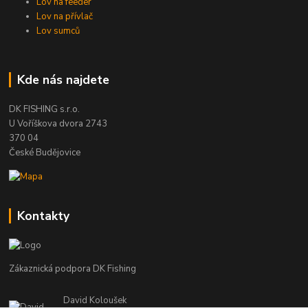
Lov na feeder
Lov na přívlač
Lov sumců
Kde nás najdete
DK FISHING s.r.o.
U Voříškova dvora 2743
370 04
České Budějovice
Kontakty
Zákaznická podpora DK Fishing
David Koloušek