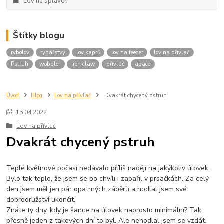
Lov na splávek
Štítky blogu
rybolov
rybářstvý
lov kaprů
lov na feeder
lov na přívlač
Pstruh
wobbler
iron claw
přívlač
apace
Úvod
Blog
Lov na přívlač
Dvakrát chycený pstruh
15
.
04
.
2022
Lov na přívlač
Dvakrát chycený pstruh
Teplé květnové počasí nedávalo příliš nadějí na jakýkoliv úlovek.
Bylo tak teplo, že jsem se po chvíli i zapařil v prsačkách. Za celý
den jsem měl jen pár opatrných záběrů a hodlal jsem své
dobrodružství ukončit.
Znáte ty dny, kdy je šance na úlovek naprosto minimální? Tak
přesně jeden z takových dní to byl. Ale nehodlal jsem se vzdát.