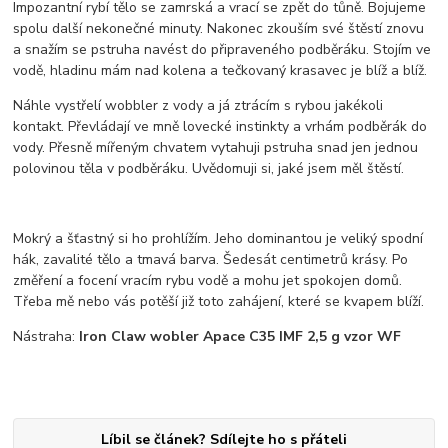
Impozantní rybí tělo se zamrská a vrací se zpět do tůně. Bojujeme
spolu další nekonečné minuty. Nakonec zkouším své štěstí znovu
a snažím se pstruha navést do připraveného podběráku. Stojím ve
vodě, hladinu mám nad kolena a tečkovaný krasavec je blíž a blíž.
Náhle vystřelí wobbler z vody a já ztrácím s rybou jakékoli
kontakt. Převládají ve mně lovecké instinkty a vrhám podběrák do
vody. Přesně mířeným chvatem vytahuji pstruha snad jen jednou
polovinou těla v podběráku. Uvědomuji si, jaké jsem měl štěstí.
Mokrý a šťastný si ho prohlížím. Jeho dominantou je veliký spodní
hák, zavalité tělo a tmavá barva. Šedesát centimetrů krásy. Po
změření a focení vracím rybu vodě a mohu jet spokojen domů.
Třeba mě nebo vás potěší již toto zahájení, které se kvapem blíží.
Nástraha:
Iron Claw wobler Apace C35 IMF 2,5 g vzor WF
Líbil se článek? Sdílejte ho s přáteli