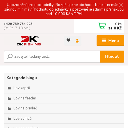
Upozornění pro obchodníky: Rozdělujeme obchodní balení, nemáme
žádnou minimální hodnotu objednávky a poštovné je zdarma při nákupu
nad 10 000 Kč s DPH!
0
ks
+420 739 734 025
za
0 Kč
(Po-Pá, 7-18 hod.)
Menu
Hledat
Kategorie blogu
Lov kaprů
Lov na feeder
Lov na přívlač
Lov sumců