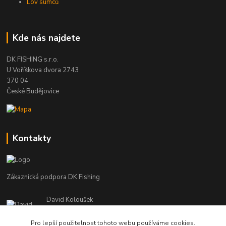
Lov sumců
Kde nás najdete
DK FISHING s.r.o.
U Voříškova dvora 2743
370 04
České Budějovice
Kontakty
Zákaznická podpora DK Fishing
David Koloušek
+420 739 734 025
(Po-Pá, 7-18 hod.)
Pro lepší použitelnost tohoto webu používáme cookies.