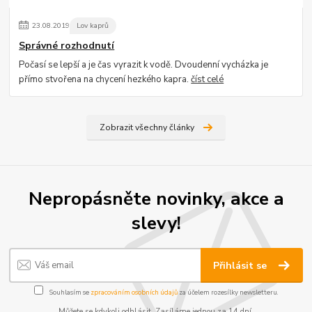
23
.
08
.
2019
Lov kaprů
Správné rozhodnutí
Počasí se lepší a je čas vyrazit k vodě. Dvoudenní vycházka je
přímo stvořena na chycení hezkého kapra.
číst celé
Zobrazit všechny články
Nepropásněte novinky, akce a
slevy!
Přihlásit se
Souhlasím se
zpracováním osobních údajů
za účelem rozesílky newsletteru.
Můžete se kdykoli odhlásit. Zasíláme jednou za 14 dní.