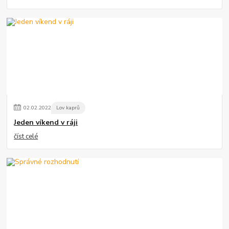
02
.
02
.
2022
Lov kaprů
Jeden víkend v ráji
číst celé