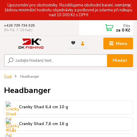
Upozornění pro obchodníky: Rozdělujeme obchodní balení, nemáme
žádnou minimální hodnotu objednávky a poštovné je zdarma při nákupu
nad 10 000 Kč s DPH!
0
ks
+420 739 734 025
za
0 Kč
(Po-Pá, 7-18 hod.)
Menu
Hledat
Úvod
Headbanger
Headbanger
Cranky Shad 6,4 cm 10 g
Cranky Shad 7,6 cm 16 g