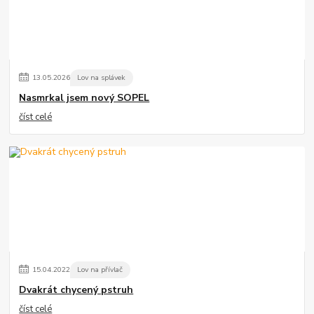
13
.
05
.
2026
Lov na splávek
Nasmrkal jsem nový SOPEL
číst celé
15
.
04
.
2022
Lov na přívlač
Dvakrát chycený pstruh
číst celé