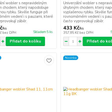
ální wobler s nepravidelným
Univerzální wobler s neprav
 chodem, který napodobuje
úhybným chodem, který nap
ou rybku. Skvěle funguje při
vyplašenou rybku. Skvěle fun
rném vedení i s pauzami, které
rovnoměrném vedení i s pau
provokují záběr.
často vyprovokují záběr.
č
433 Kč
/
ks
/
ks
Skladem 5 ks
Kč
bez DPH
357,85 Kč
bez DPH
Přidat do košíku
Přidat do ko
Novinka