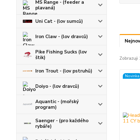
MS Range - (feeder a
plavaná)
Uni Cat - (lov sumců)
Iron Claw - (lov dravců)
Nejnov
Pike Fishing Sucks (lov
štik)
Zobrazuji 
Iron Trout - (lov pstruhů)
Novinka
Doiyo - (lov dravců)
Aquantic - (mořský
program)
Saenger - (pro každého
rybáře)