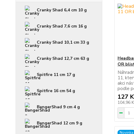
Cranky Shad 6,4 cm 10 g
Cranky Shad 7,6 cm 16 g
Cranky Shad 10,1 cm 33 g
Headban
Cranky Shad 12,7 cm 63 g
OR blis
Náhradn
Spitfire 11 cm 17 g
11, kte
akci nás
podle p
Spitfire 16 cm 54 g
127 K
104,96 
BangerShad 9 cm 4 g
BangerShad 12 cm 9 g
Novinka