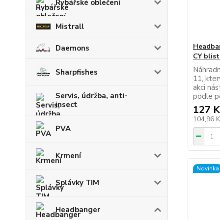
Rybářské oblečení
Mistrall
Headban
Daemons
CY blist
Náhradn
Sharpfishes
11, kte
akci nás
Servis, údržba, anti-
podle p
insect
127 K
104,96 
PVA
Krmení
Novinka
Splávky TIM
Headbanger