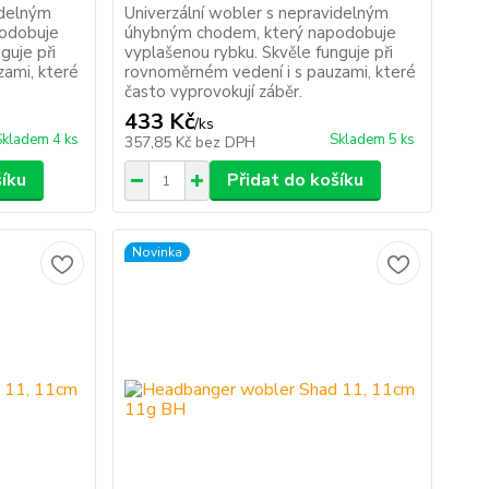
idelným
Univerzální wobler s nepravidelným
odobuje
úhybným chodem, který napodobuje
guje při
vyplašenou rybku. Skvěle funguje při
zami, které
rovnoměrném vedení i s pauzami, které
často vyprovokují záběr.
433 Kč
/
ks
Skladem 4 ks
Skladem 5 ks
357,85 Kč
bez DPH
šíku
Přidat do košíku
Novinka