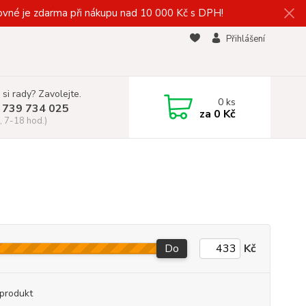
vné je zdarma při nákupu nad 10 000 Kč s DPH!
Přihlášení
 si rady? Zavolejte.
0
ks
 739 734 025
za
0 Kč
, 7-18 hod.)
Do
Kč
produkt