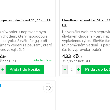
ger wobler Shad 11, 11cm 11g
Headbanger wobler Shad 11
BK
ální wobler s nepravidelným
Univerzální wobler s neprav
 chodem, který napodobuje
úhybným chodem, který nap
ou rybku. Skvěle funguje při
vyplašenou rybku. Skvěle fun
rném vedení i s pauzami, které
rovnoměrném vedení i s pau
provokují záběr.
často vyprovokují záběr.
č
433 Kč
/
ks
/
ks
Skladem 5 ks
Kč
bez DPH
357,85 Kč
bez DPH
Přidat do košíku
Přidat do ko