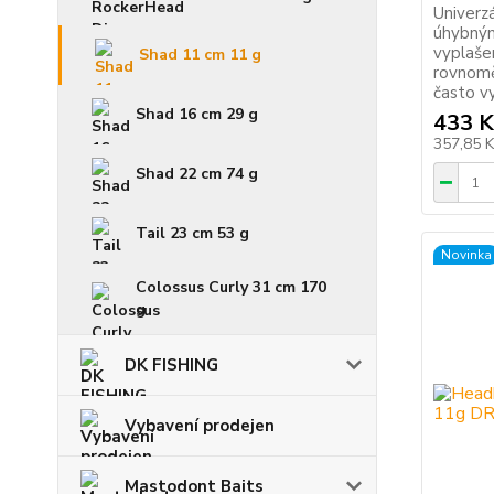
Univerz
úhybným
vyplašen
Shad 11 cm 11 g
rovnomě
často vy
Shad 16 cm 29 g
433 K
357,85 
Shad 22 cm 74 g
Tail 23 cm 53 g
Novinka
Colossus Curly 31 cm 170
g
DK FISHING
Vybavení prodejen
Mastodont Baits