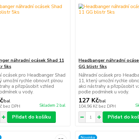
ger náhradní ocásek Shad 11
Headbanger náhradní ocáse
tr 5ks
GG blistr 5ks
í ocásek pro Headbanger Shad
Náhradní ocásek pro Headb
rý umožní rychle obnovit plnou
11, který umožní rychle obno
trahy a přizpůsobit vzhled
akci nástrahy a přizpůsobit 
odmínek u vody.
podle podmínek u vody.
č
127 Kč
/
bal
/
bal
Skladem 2 bal
S
Kč
bez DPH
104,96 Kč
bez DPH
Přidat do košíku
Přidat do ko
Novinka