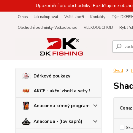
Upozornění pro obchodníky: Rozdělujeme obcho
O nás
Jak nakupovat
Vrátit zboží
Kontakty
Tým DKFIS
Obchodní podmínky-Velkoobchod
VELKOOBCHOD
Rybářsk
Úvod
Dárkové poukazy
Shad
AKCE - akční zboží a sety !
Anaconda krmný program
Cena:
Anaconda - (lov kaprů)
Skl