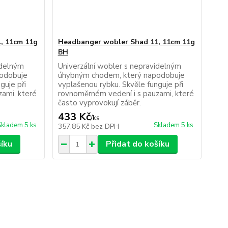
, 11cm 11g
Headbanger wobler Shad 11, 11cm 11g
BH
idelným
Univerzální wobler s nepravidelným
odobuje
úhybným chodem, který napodobuje
guje při
vyplašenou rybku. Skvěle funguje při
zami, které
rovnoměrném vedení i s pauzami, které
často vyprovokují záběr.
433 Kč
/
ks
Skladem 5 ks
Skladem 5 ks
357,85 Kč
bez DPH
šíku
Přidat do košíku