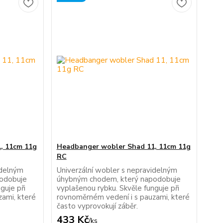
, 11cm 11g
Headbanger wobler Shad 11, 11cm 11g
RC
idelným
Univerzální wobler s nepravidelným
odobuje
úhybným chodem, který napodobuje
guje při
vyplašenou rybku. Skvěle funguje při
zami, které
rovnoměrném vedení i s pauzami, které
často vyprovokují záběr.
433 Kč
/
ks