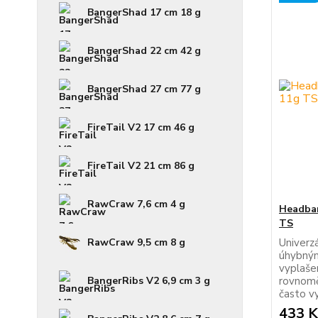
BangerShad 17 cm 18 g
BangerShad 22 cm 42 g
BangerShad 27 cm 77 g
FireTail V2 17 cm 46 g
FireTail V2 21 cm 86 g
RawCraw 7,6 cm 4 g
Headban
TS
RawCraw 9,5 cm 8 g
Univerz
úhybným
vyplašen
BangerRibs V2 6,9 cm 3 g
rovnomě
často vy
433 K