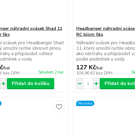
ger náhradní ocásek Shad 11
Headbanger náhradní ocáse
r 5ks
RC blistr 5ks
í ocásek pro Headbanger Shad
Náhradní ocásek pro Headb
rý umožní rychle obnovit plnou
11, který umožní rychle obno
trahy a přizpůsobit vzhled
akci nástrahy a přizpůsobit 
odmínek u vody.
podle podmínek u vody.
č
127 Kč
/
bal
/
bal
Skladem 2 bal
S
Kč
bez DPH
104,96 Kč
bez DPH
Přidat do košíku
Přidat do ko
Novinka