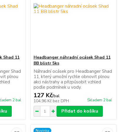
k Shad 11
Headbanger náhradní ocásek Shad 11
BB blistr 5ks
anger Shad
Náhradní ocásek pro Headbanger Shad
vit plnou
11, který umožní rychle obnovit plnou
vzhled
akci nástrahy a přizpůsobit vzhled
podle podmínek u vody.
127 Kč
/
bal
kladem 2 bal
Skladem 2 bal
104,96 Kč
bez DPH
šíku
Přidat do košíku
Novinka