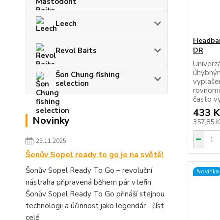
Leech
Headban
Revol Baits
DR
Univerz
úhybným
Šon Chung fishing
vyplašen
selection
rovnomě
často vy
433 K
Novinky
357,85 
25.11.2025
Šonův Sopel ready to go je na světě!
Šonův Sopel Ready To Go – revoluční
Novinka
nástraha připravená během pár vteřin
Šonův Sopel Ready To Go přináší stejnou
technologii a účinnost jako legendár...
číst
celé