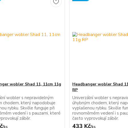
ger wobler Shad 11, 11cm 11g
Headbanger wobler Shad 11
RP
ální wobler s nepravidelným
Univerzální wobler s neprav
 chodem, který napodobuje
úhybným chodem, který nap
ou rybku. Skvěle funguje při
vyplašenou rybku. Skvěle fun
rném vedení i s pauzami, které
rovnoměrném vedení i s pau
provokují záběr.
často vyprovokují záběr.
č
433 Kč
/
ks
/
ks