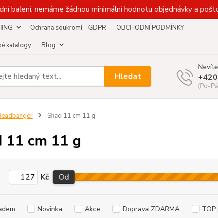
dní balení, nemáme žádnou minimální hodnotu objednávky a pošto
HING
Ochrana soukromí - GDPR
OBCHODNÍ PODMÍNKY
é katalogy
Blog
Nevíte
Hledat
+420
(Po-Pá
Headbanger
Shad 11 cm 11 g
 11 cm 11 g
Kč
Od
adem
Novinka
Akce
Doprava ZDARMA
TOP 