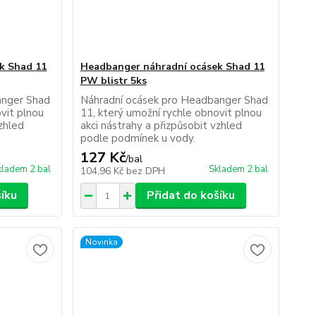
k Shad 11
Headbanger náhradní ocásek Shad 11
PW blistr 5ks
anger Shad
Náhradní ocásek pro Headbanger Shad
vit plnou
11, který umožní rychle obnovit plnou
vzhled
akci nástrahy a přizpůsobit vzhled
podle podmínek u vody.
127 Kč
/
bal
kladem 2 bal
Skladem 2 bal
104,96 Kč
bez DPH
šíku
Přidat do košíku
Novinka