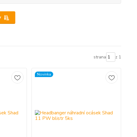
y
strana
z 1
Novinka