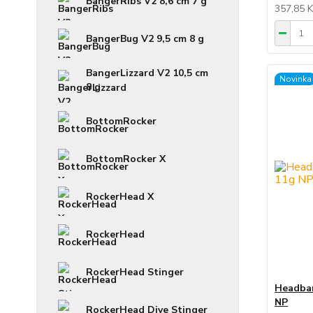
BangerRibs V2 8,6 cm 7 g
357,85 
BangerBug V2 9,5 cm 8 g
BangerLizzard V2 10,5 cm
Novinka
8 g
BottomRocker
BottomRocker X
RockerHead X
RockerHead
RockerHead Stinger
Headban
NP
RockerHead Dive Stinger