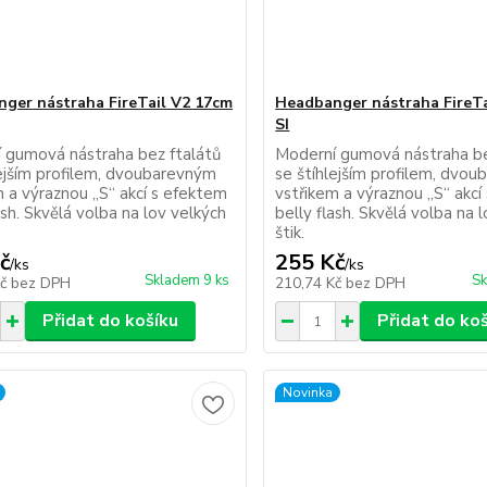
ger nástraha FireTail V2 17cm
Headbanger nástraha FireTa
SI
 gumová nástraha bez ftalátů
Moderní gumová nástraha be
lejším profilem, dvoubarevným
se štíhlejším profilem, dvo
m a výraznou „S“ akcí s efektem
vstřikem a výraznou „S“ akcí
ash. Skvělá volba na lov velkých
belly flash. Skvělá volba na 
štik.
č
255 Kč
/
ks
/
ks
Skladem 9 ks
Sk
Kč
bez DPH
210,74 Kč
bez DPH
Přidat do košíku
Přidat do ko
Novinka