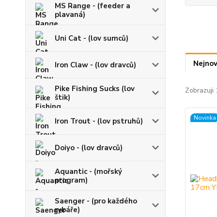
MS Range - (feeder a
plavaná)
Uni Cat - (lov sumců)
Nejnov
Iron Claw - (lov dravců)
Pike Fishing Sucks (lov
Zobrazuji 
štik)
Novinka
Iron Trout - (lov pstruhů)
Doiyo - (lov dravců)
Aquantic - (mořský
program)
Saenger - (pro každého
rybáře)