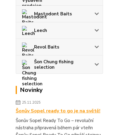
Mastodont Baits
Leech
Revol Baits
Šon Chung fishing
selection
Novinky
25.11.2025
Šonův Sopel ready to go je na světě!
Šonův Sopel Ready To Go – revoluční
nástraha připravená během pár vteřin