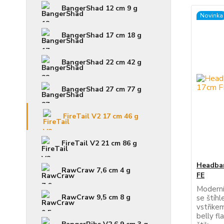
BangerShad 12 cm 9 g
Novinka
BangerShad 17 cm 18 g
BangerShad 22 cm 42 g
BangerShad 27 cm 77 g
FireTail V2 17 cm 46 g
FireTail V2 21 cm 86 g
Headban
RawCraw 7,6 cm 4 g
FE
Moderní
RawCraw 9,5 cm 8 g
se štíh
vstřike
belly fl