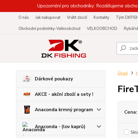
Upozornění pro obchodníky: Rozdělujeme obcho
O nás
Jak nakupovat
Vrátit zboží
Kontakty
Tým DKFIS
Obchodní podmínky-Velkoobchod
VELKOOBCHOD
Rybářsk
Úvod
Dárkové poukazy
Fire
AKCE - akční zboží a sety !
Anaconda krmný program
Cena:
Anaconda - (lov kaprů)
Skl