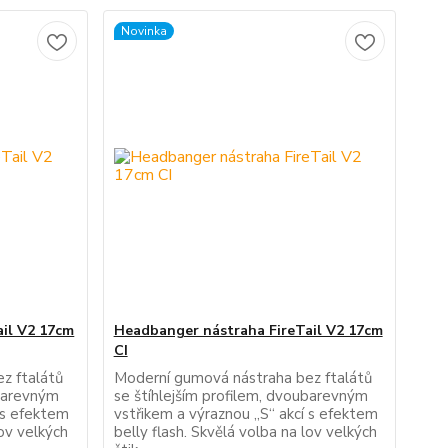
Novinka
il V2 17cm
Headbanger nástraha FireTail V2 17cm
CI
z ftalátů
Moderní gumová nástraha bez ftalátů
ubarevným
se štíhlejším profilem, dvoubarevným
 s efektem
vstřikem a výraznou „S“ akcí s efektem
lov velkých
belly flash. Skvělá volba na lov velkých