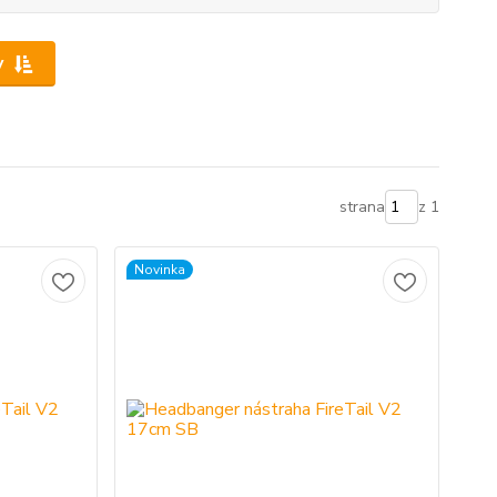
y
strana
z 1
Novinka