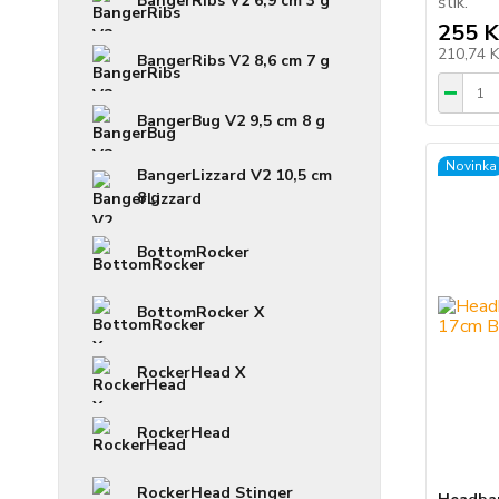
BangerRibs V2 6,9 cm 3 g
štik.
255 K
210,74 
BangerRibs V2 8,6 cm 7 g
BangerBug V2 9,5 cm 8 g
Novinka
BangerLizzard V2 10,5 cm
8 g
BottomRocker
BottomRocker X
RockerHead X
RockerHead
RockerHead Stinger