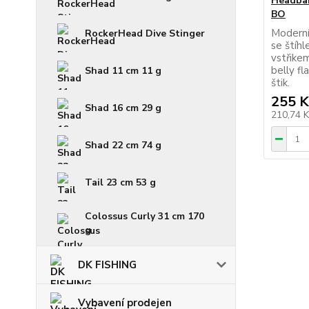
Headban
BO
Moderní
RockerHead Dive Stinger
se štíh
vstřike
belly fl
Shad 11 cm 11 g
štik.
255 K
Shad 16 cm 29 g
210,74 
Shad 22 cm 74 g
Tail 23 cm 53 g
Colossus Curly 31 cm 170
g
DK FISHING
Vybavení prodejen