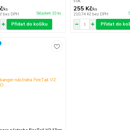
štik.
č
255 Kč
/
ks
/
ks
Skladem 10 ks
Kč
bez DPH
210,74 Kč
bez DPH
Přidat do košíku
Přidat do ko