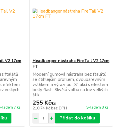
il V2 17cm
Headbanger nástraha FireTail V2 17cm
FT
z ftalátů
Moderní gumová nástraha bez ftalátů
ubarevným
se štíhlejším profilem, dvoubarevným
 s efektem
vstřikem a výraznou „S“ akcí s efektem
lov velkých
belly flash. Skvělá volba na lov velkých
štik.
255 Kč
/
ks
Skladem 7 ks
Skladem 8 ks
210,74 Kč
bez DPH
šíku
Přidat do košíku