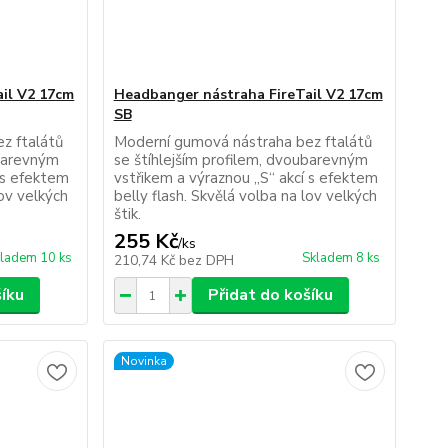
il V2 17cm
Headbanger nástraha FireTail V2 17cm
SB
z ftalátů
Moderní gumová nástraha bez ftalátů
ubarevným
se štíhlejším profilem, dvoubarevným
 s efektem
vstřikem a výraznou „S“ akcí s efektem
lov velkých
belly flash. Skvělá volba na lov velkých
štik.
255 Kč
/
ks
ladem 10 ks
Skladem 8 ks
210,74 Kč
bez DPH
šíku
Přidat do košíku
Novinka