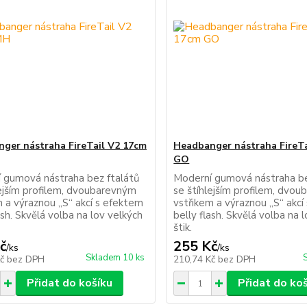
ger nástraha FireTail V2 17cm
Headbanger nástraha FireTa
GO
 gumová nástraha bez ftalátů
Moderní gumová nástraha be
lejším profilem, dvoubarevným
se štíhlejším profilem, dvo
m a výraznou „S“ akcí s efektem
vstřikem a výraznou „S“ akcí
ash. Skvělá volba na lov velkých
belly flash. Skvělá volba na 
štik.
č
255 Kč
/
ks
/
ks
Skladem 10 ks
Kč
bez DPH
210,74 Kč
bez DPH
Přidat do košíku
Přidat do ko