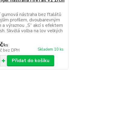
ger nástraha FireTail V2 17cm
 gumová nástraha bez ftalátů
lejším profilem, dvoubarevným
m a výraznou „S“ akcí s efektem
ash. Skvělá volba na lov velkých
č
/
ks
Skladem 10 ks
Kč
bez DPH
Přidat do košíku