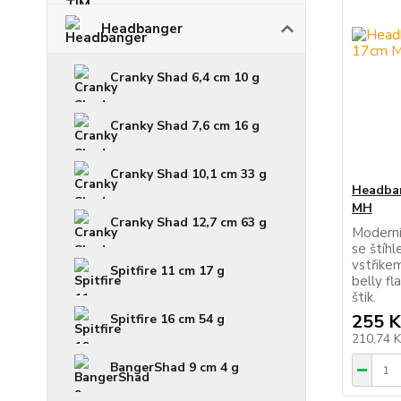
Headbanger
Cranky Shad 6,4 cm 10 g
Cranky Shad 7,6 cm 16 g
Cranky Shad 10,1 cm 33 g
Headban
MH
Cranky Shad 12,7 cm 63 g
Moderní
se štíh
vstřike
Spitfire 11 cm 17 g
belly fl
štik.
255 K
Spitfire 16 cm 54 g
210,74 
BangerShad 9 cm 4 g