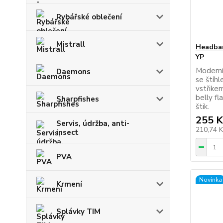
Rybářské oblečení
Mistrall
Headban
YP
Moderní
Daemons
se štíh
vstřike
belly fl
Sharpfishes
štik.
255 K
Servis, údržba, anti-
210,74 
insect
PVA
Novinka
Krmení
Splávky TIM