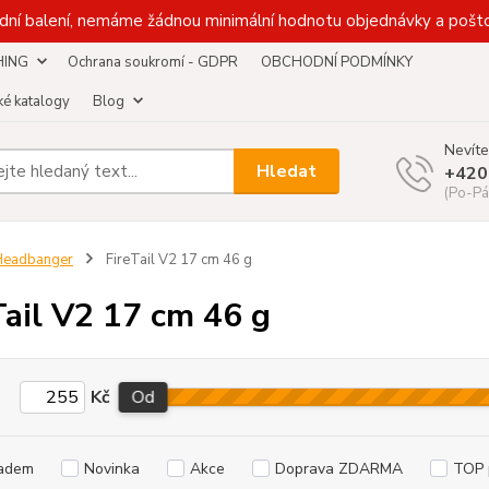
dní balení, nemáme žádnou minimální hodnotu objednávky a pošto
HING
Ochrana soukromí - GDPR
OBCHODNÍ PODMÍNKY
é katalogy
Blog
Nevíte
Hledat
+420
(Po-Pá
Headbanger
FireTail V2 17 cm 46 g
Tail V2 17 cm 46 g
Kč
Od
adem
Novinka
Akce
Doprava ZDARMA
TOP 