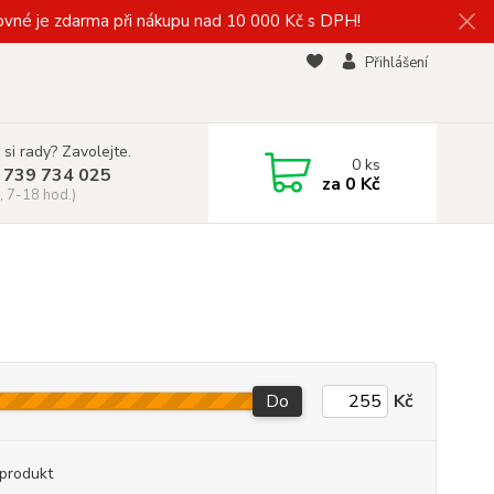
vné je zdarma při nákupu nad 10 000 Kč s DPH!
Přihlášení
 si rady? Zavolejte.
0
ks
 739 734 025
za
0 Kč
, 7-18 hod.)
Do
Kč
produkt