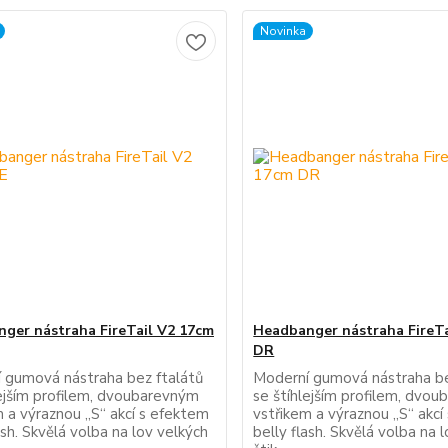
Novinka
ger nástraha FireTail V2 17cm
Headbanger nástraha FireTa
DR
 gumová nástraha bez ftalátů
Moderní gumová nástraha be
lejším profilem, dvoubarevným
se štíhlejším profilem, dvo
m a výraznou „S“ akcí s efektem
vstřikem a výraznou „S“ akcí
ash. Skvělá volba na lov velkých
belly flash. Skvělá volba na 