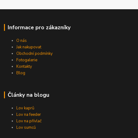
Informace pro zákazníky
O nás
Jak nakupovat
Obchodní podmínky
Fotogalerie
Kontakty
Blog
Články na blogu
Lov kaprů
Lov na feeder
Lov na přívlač
Lov sumců