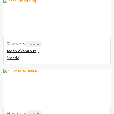
02
.
02
.
2022
Lov kaprů
Jeden víkend v ráji
číst celé
23
.
08
.
2019
Lov kaprů