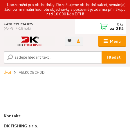
Upozornění pro obchodníky: Rozdělujeme obchodní balení, nemáme
žádnou minimální hodnotu objednávky a poštovné je zdarma při nákupu
nad 10 000 Kč s DPH!
0
ks
+420 739 734 025
za
0 Kč
(Po-Pá, 7-18 hod.)
Menu
Hledat
Úvod
VELKOOBCHOD
Kontakt:
DK FISHING s.r.o.