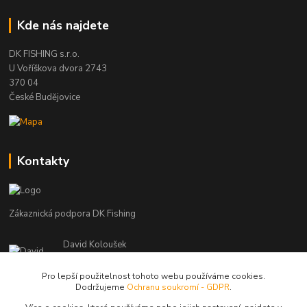
Kde nás najdete
DK FISHING s.r.o.
U Voříškova dvora 2743
370 04
České Budějovice
Kontakty
Zákaznická podpora DK Fishing
David Koloušek
+420 739 734 025
(Po-Pá, 7-18 hod.)
Pro lepší použitelnost tohoto webu používáme cookies.
Dodržujeme
Ochranu soukromí - GDPR
.
david@dkfishing.cz