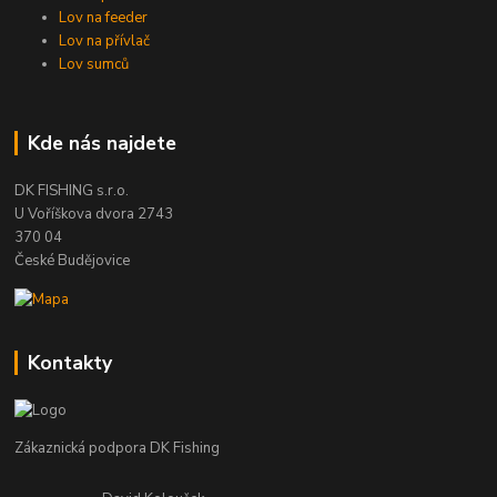
Lov na feeder
Lov na přívlač
Lov sumců
Kde nás najdete
DK FISHING s.r.o.
U Voříškova dvora 2743
370 04
České Budějovice
Kontakty
Zákaznická podpora DK Fishing