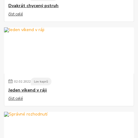
Dvakrát chycený pstruh
číst celé
02
.
02
.
2022
Lov kaprů
Jeden víkend v ráji
číst celé