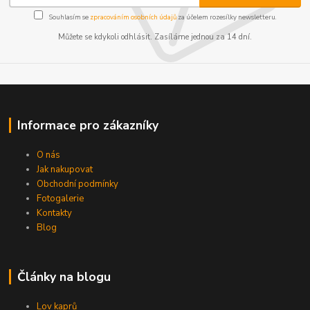
Souhlasím se
zpracováním osobních údajů
za účelem rozesílky newsletteru.
Můžete se kdykoli odhlásit. Zasíláme jednou za 14 dní.
Informace pro zákazníky
O nás
Jak nakupovat
Obchodní podmínky
Fotogalerie
Kontakty
Blog
Články na blogu
Lov kaprů