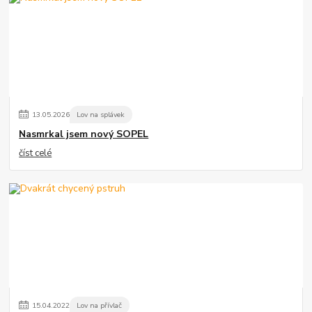
13
.
05
.
2026
Lov na splávek
Nasmrkal jsem nový SOPEL
číst celé
15
.
04
.
2022
Lov na přívlač