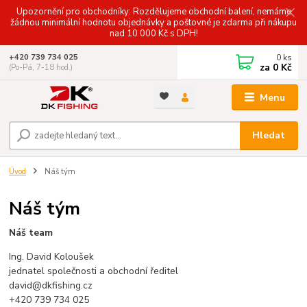
Upozornění pro obchodníky: Rozdělujeme obchodní balení, nemáme
žádnou minimální hodnotu objednávky a poštovné je zdarma při nákupu
nad 10 000 Kč s DPH!
0
ks
+420 739 734 025
za
0 Kč
(Po-Pá, 7-18 hod.)
Menu
Hledat
Úvod
Náš tým
Náš tým
Náš team
Ing. David Koloušek
jednatel společnosti a obchodní ředitel
david@dkfishing.cz
+420 739 734 025