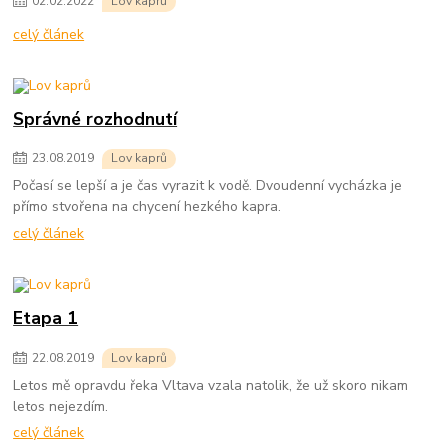
02
.
02
.
2022
Lov kaprů
celý článek
Správné rozhodnutí
23
.
08
.
2019
Lov kaprů
Počasí se lepší a je čas vyrazit k vodě. Dvoudenní vycházka je
přímo stvořena na chycení hezkého kapra.
celý článek
Etapa 1
22
.
08
.
2019
Lov kaprů
Letos mě opravdu řeka Vltava vzala natolik, že už skoro nikam
letos nejezdím.
celý článek