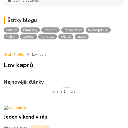
Lov na splávek
Štítky blogu
rybolov
rybářstvý
lov kaprů
lov na feeder
lov na přívlač
Pstruh
wobbler
iron claw
přívlač
apace
Úvod
Blog
Lov kaprů
Lov kaprů
Nejnovější články
strana
z 1
Jeden víkend v ráji