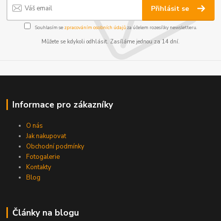
Přihlásit se
Souhlasím se
zpracováním osobních údajů
za účelem rozesílky newsletteru.
Můžete se kdykoli odhlásit. Zasíláme jednou za 14 dní.
Informace pro zákazníky
O nás
Jak nakupovat
Obchodní podmínky
Fotogalerie
Kontakty
Blog
Články na blogu