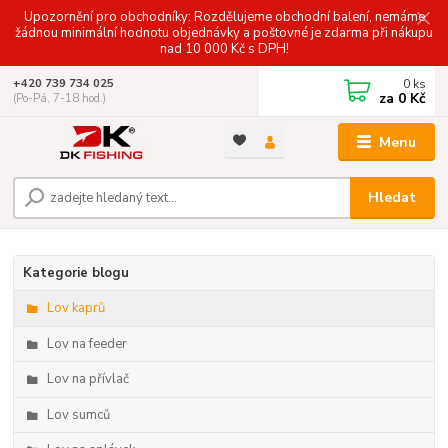
Upozornění pro obchodníky: Rozdělujeme obchodní balení, nemáme
žádnou minimální hodnotu objednávky a poštovné je zdarma při nákupu
nad 10 000 Kč s DPH!
0
ks
+420 739 734 025
za
0 Kč
(Po-Pá, 7-18 hod.)
Menu
Hledat
Kategorie blogu
Lov kaprů
Lov na feeder
Lov na přívlač
Lov sumců