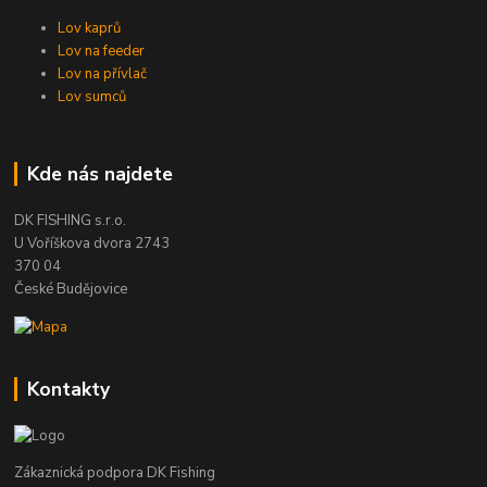
Lov kaprů
Lov na feeder
Lov na přívlač
Lov sumců
Kde nás najdete
DK FISHING s.r.o.
U Voříškova dvora 2743
370 04
České Budějovice
Kontakty
Zákaznická podpora DK Fishing