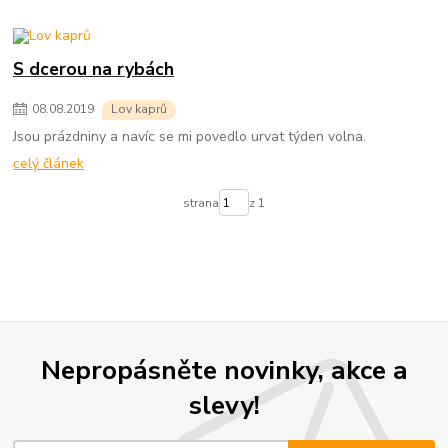
S dcerou na rybách
08
.
08
.
2019
Lov kaprů
Jsou prázdniny a navíc se mi povedlo urvat týden volna.
celý článek
strana
z 1
Nepropásněte novinky, akce a
slevy!