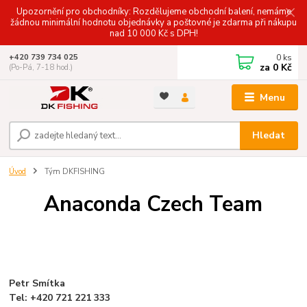
Upozornění pro obchodníky: Rozdělujeme obchodní balení, nemáme
žádnou minimální hodnotu objednávky a poštovné je zdarma při nákupu
nad 10 000 Kč s DPH!
0
ks
+420 739 734 025
za
0 Kč
(Po-Pá, 7-18 hod.)
Menu
Hledat
Úvod
Tým DKFISHING
Anaconda Czech Team
Petr Smítka
Tel: +420 721 221 333