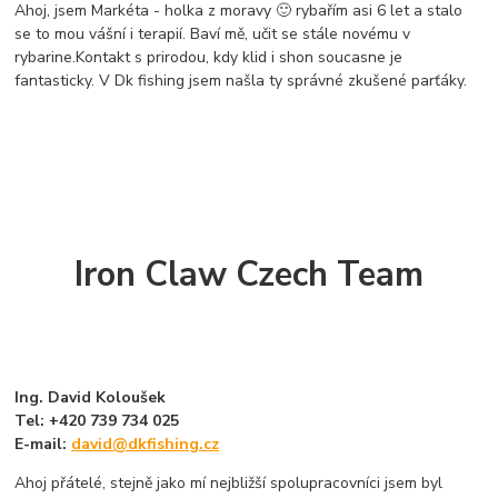
Ahoj, jsem Markéta - holka z moravy 🙂 rybařím asi 6 let a stalo
se to mou vášní i terapií. Baví mě, učit se stále novému v
rybarine.Kontakt s prirodou, kdy klid i shon soucasne je
fantasticky. V Dk fishing jsem našla ty správné zkušené parťáky.
Iron Claw Czech Team
Ing. David Koloušek
Tel: +420 739 734 025
E-mail:
david@dkfishing.cz
Ahoj přátelé, stejně jako mí nejbližší spolupracovníci jsem byl