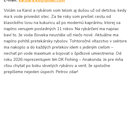
E-mail:
karpara.kd@gmail.com
Volám sa Karol a rybárom som telom aj dušou už od detstva, kedy
ma k vode priviedol otec. Za tie roky som prešiel cestu od
klasického lovu na kukuricu až po modernú kaprárinu, ktorej sa
naplno venujem posledných 11 rokov. Na rybárčení ma najviac
baví to, že voda človeka neustále učí niečo nové. Aktuálne ma
naplno pohltil pretekársky rybolov. Tohtoročné víťazstvo v sektore
ma nakoplo a do každých pretekov idem s jediným cieľom –
nechať pri vode maximum a bojovať o špičkové umiestnenia. Od
roku 2026 reprezentujem tím DK Fishing – Anakonda. Je pre mňa
cťou chytať po boku skvelých rybárov a veriť, že spoločne
prepíšeme nejeden úspech. Petrov zdar!