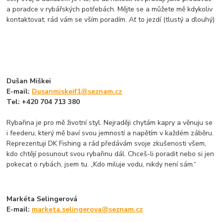
a poradce v rybářských potřebách. Mějte se a můžete mě kdykoliv
kontaktovat, rád vám se vším poradím. Ať to jezdí (tlustý a dlouhý)
Dušan Miškei
E-mail:
Dusanmiskeif1@seznam.cz
Tel: +420 704 713 380
Rybařina je pro mě životní styl. Nejraději chytám kapry a věnuju se
i feederu, který mě baví svou jemností a napětím v každém záběru.
Reprezentuji DK Fishing a rád předávám svoje zkušenosti všem,
kdo chtějí posunout svou rybařinu dál. Chceš-li poradit nebo si jen
pokecat o rybách, jsem tu. „Kdo miluje vodu, nikdy není sám.“
Markéta Selingerová
E-mail:
marketa.selingerova@seznam.cz