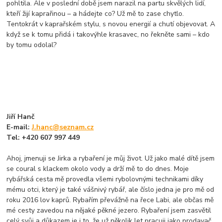
pohltila. Ale v poslední době jsem narazil na partu skvělých lidí,
kteří žijí kaprařinou – a hádejte co? Už mě to zase chytlo.
Tentokrát v kaprařském stylu, s novou energií a chutí objevovat. A
když se k tomu přidá i takovýhle krasavec, no řekněte sami – kdo
by tomu odolal?
Jiří Hanč
E-mail:
J.hanc@seznam.cz
Tel: +420 607 997 449
Ahoj, jmenuji se Jirka a rybaření je můj život. Už jako malé dítě jsem
se coural s klackem okolo vody a drží mě to do dnes. Moje
rybářská cesta mě provedla všemi rybolovnými technikami díky
mému otci, který je také vášnivý rybář, ale číslo jedna je pro mě od
roku 2016 lov kaprů. Rybařím převážně na řece Labi, ale občas mě
mé cesty zavedou na nějaké pěkné jezero. Rybaření jsem zasvětil
celý svůj a důkazem je i to, že už několik let pracuji jako prodavač