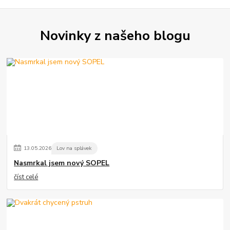
Novinky z našeho blogu
13
.
05
.
2026
Lov na splávek
Nasmrkal jsem nový SOPEL
číst celé