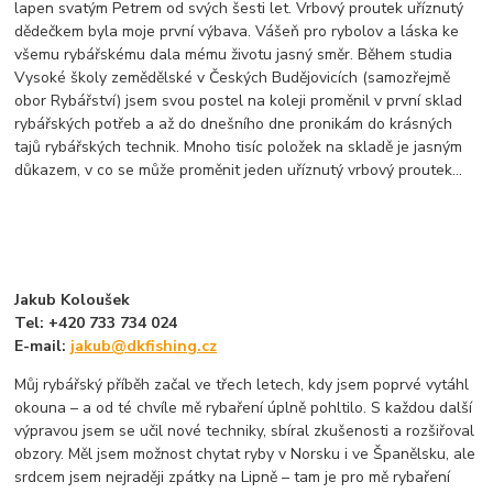
lapen svatým Petrem od svých šesti let. Vrbový proutek uříznutý
dědečkem byla moje první výbava. Vášeň pro rybolov a láska ke
všemu rybářskému dala mému životu jasný směr. Během studia
Vysoké školy zemědělské v Českých Budějovicích (samozřejmě
obor Rybářství) jsem svou postel na koleji proměnil v první sklad
rybářských potřeb a až do dnešního dne pronikám do krásných
tajů rybářských technik. Mnoho tisíc položek na skladě je jasným
důkazem, v co se může proměnit jeden uříznutý vrbový proutek...
Jakub Koloušek
Tel: +420 733 734 024
E-mail:
jakub@dkfishing.cz
Můj rybářský příběh začal ve třech letech, kdy jsem poprvé vytáhl
okouna – a od té chvíle mě rybaření úplně pohltilo. S každou další
výpravou jsem se učil nové techniky, sbíral zkušenosti a rozšiřoval
obzory. Měl jsem možnost chytat ryby v Norsku i ve Španělsku, ale
srdcem jsem nejraději zpátky na Lipně – tam je pro mě rybaření