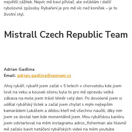
největší zážitek. Nejvíc mě baví přívlač, ale ovládám i další
rybolovné způsoby. Rybaření je pro mě víc než koníček – je to
životní styl.
Mistrall Czech Republic Team
Adrian Gadlina
Email:
adrian.gadlina@seznam.cz
Ahoj rybáři, rybařit jsem začal v 5 letech v chorvatsku kde jsem
lovil na veku a kousek silonu byla to pro mě opravdu velká
zábava na mole jsem trávil téměr celý den. Po dovolené jsem si
udělal rybářský lístek a začal jsem chytat s mým nejlepším
kamarádem Lukášem a dědou kteří mě všechno naučili, díky nim
jsem se dostal tam kde monentálně jsem. Mou rybářskou kariéru
jsem odstartoval na mém instagramu adros_fisherman ale hlavně
mě začalo bavit natáčení rybářských videii na mém youtube