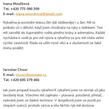
Ivana Moučková
Tel: +420 773 090 309
E-mail:
ivana.mouckova@gmail.com
Rybařina je poslední dobou čím dál oblíbenějsí i u žen. Mě to
potkalo už v dětství, když jsem chodívala na ryby s tatínkem. Ten
mě zasvětil do šupinatého světa plného krásy a adrenalinu. Každá
vycházka k vodě je pro mě výzva a rybařina se pro mě stala velmi
rychle zavislostí. Ráda se učím nové věci a o zkušenosti se také
mohu podělit.
Jaroslav Chour
E-mail:
chourj@seznam.cz
Tel: +420 605 379 466
Jak jsem propadl kouzlu rybaření K rybaření jsem se dostal už jako
šestiletý kluk. Všechno mě zajímalo – plavaná, položená, přívlač…
nebránil jsem se žádné technice. V dospělosti jsem se pustil po
stopách sumců, protože výzva a síla těchto ryb mě doslova