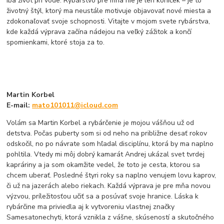
iba život pri vode. Rybárstvo pre mňa nie je len koníček – je to
životný štýl, ktorý ma neustále motivuje objavovať nové miesta a
zdokonaľovať svoje schopnosti. Vitajte v mojom svete rybárstva,
kde každá výprava začína nádejou na veľký zážitok a končí
spomienkami, ktoré stoja za to.
Martin Korbel
E-mail:
mato101011@icloud.com
Volám sa Martin Korbel a rybárčenie je mojou vášňou už od
detstva. Počas puberty som si od neho na približne desať rokov
odskočil, no po návrate som hľadal disciplínu, ktorá by ma naplno
pohltila. Vtedy mi môj dobrý kamarát Andrej ukázal svet tvrdej
kapráriny a ja som okamžite vedel, že toto je cesta, ktorou sa
chcem uberať. Posledné štyri roky sa naplno venujem lovu kaprov,
či už na jazerách alebo riekach. Každá výprava je pre mňa novou
výzvou, príležitosťou učiť sa a posúvať svoje hranice. Láska k
rybárčine ma priviedla aj k vytvoreniu vlastnej značky
Samesatonechyti, ktorá vznikla z vášne, skúseností a skutočného