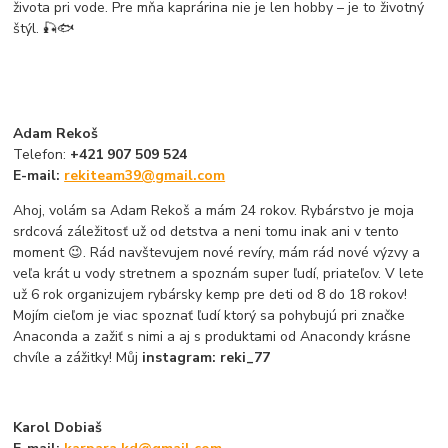
života pri vode. Pre mňa kaprárina nie je len hobby – je to životný
štýl. 🎣🐟
Adam Rekoš
Telefon:
+421 907 509 524
E-mail:
rekiteam39@gmail.com
Ahoj, volám sa Adam Rekoš a mám 24 rokov. Rybárstvo je moja
srdcová záležitosť už od detstva a neni tomu inak ani v tento
moment 😉. Rád navštevujem nové revíry, mám rád nové výzvy a
veľa krát u vody stretnem a spoznám super ľudí, priateľov. V lete
už 6 rok organizujem rybársky kemp pre deti od 8 do 18 rokov!
Mojím cieľom je viac spoznať ľudí ktorý sa pohybujú pri značke
Anaconda a zažiť s nimi a aj s produktami od Anacondy krásne
chvíle a zážitky! Můj
instagram: reki_77
Karol Dobiaš