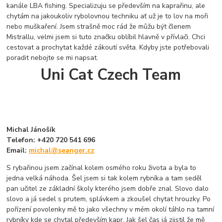
kanále LBA fishing. Specializuju se především na kaprařinu, ale
chytám na jakoukoliv rybolovnou techniku ať už je to lov na moři
nebo muškaření. Jsem strašně moc rád že můžu být členem
Mistrallu, velmi jsem si tuto značku oblíbil hlavně v přívlači. Chci
cestovat a prochytat každé zákoutí světa. Kdyby jste potřebovali
poradit nebojte se mi napsat.
Uni Cat Czech Team
Michal Jánošík
Telefon: +420 720 541 696
Email:
michal@seanger.cz
S rybařinou jsem začínal kolem osmého roku života a byla to
jedna velká náhoda. Šel jsem si tak kolem rybníka a tam seděl
pan učitel ze základní školy kterého jsem dobře znal. Slovo dalo
slovo a já sedel s prutem, splávkem a zkoušel chytat hrouzky. Po
pořízení povolenky mě to jako všechny v mém okolí táhlo na tamní
rybníky kde se chytal především kapr. Jak šel čas já zjistil že mě