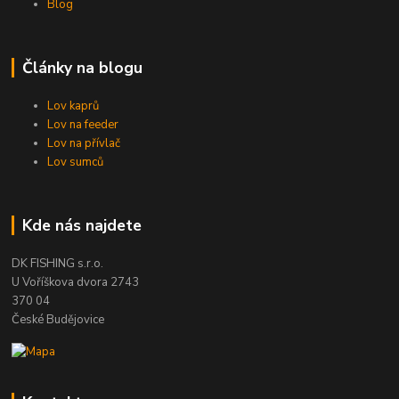
Blog
Články na blogu
Lov kaprů
Lov na feeder
Lov na přívlač
Lov sumců
Kde nás najdete
DK FISHING s.r.o.
U Voříškova dvora 2743
370 04
České Budějovice