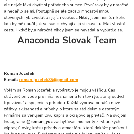
ale nejvíc láká chytit si pořádného sumce. První roky byly náročné
a nedařilo se mi. Postupně se ale začalo množství mnou
ulovených ryb zvedat a i jejích velikost. Nikdy jsem neměl nikoho
kdo by mě naučil jak se sumci chytají a já si musel udělat vlastní
cestu. I když byla náročná nikdy jsem se nevzdal a vyplatilo se.
Anaconda Slovak Team
Roman Jozefek
E-mail:
roman.jozefek85@gmail.com
Volám sa Roman Jozefek a rybárstvo je mojou vášňou. Čas
strávený pri vode pre mňa neznamená len lov rýb, ale aj oddych,
trpezlivosť a spojenie s prírodou. Každá výprava prináša nové
zážitky, skúsenosti a príbehy, o ktoré sa rád delím s ostatnými.
Primárne sa venujem lovu kapra a okrajovo aj prívlači. Na svojom
Instagrame
@roman_yoz
zachytávam momenty z rybárskych
výprav, úlovky, krásu prírody a atmosféru, ktorú dokáže ponúknuť