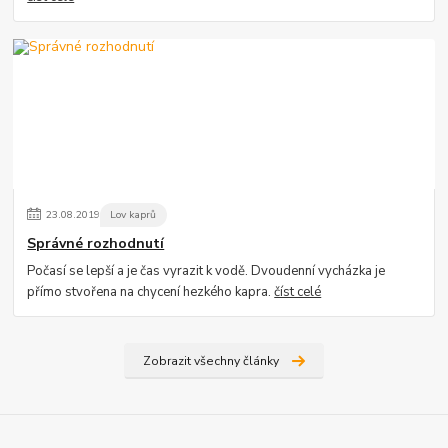
23
.
08
.
2019
Lov kaprů
Správné rozhodnutí
Počasí se lepší a je čas vyrazit k vodě. Dvoudenní vycházka je
přímo stvořena na chycení hezkého kapra.
číst celé
Zobrazit všechny články