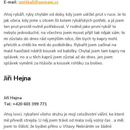
E-mail:
smitka5@seznam.cz
Ahoj rybáři, ryby chytám od doby, kdy jsem udržel prut v ruce. Je to
jak včera, kdy jsme s otcem šli kolem rybářských potřeb, a já jsem
ten prut prostě nutně potřeboval. V rodině jako první rybář to
nebylo jednoduché, na všechno jsem musel přijít tak nějak sám, to
mi zůstalo do dnes rád vymýšlím něco, čím bych ty kapry mohl
přelstít a chtěli ke mně do podběráku. Rybařit jsem začínal na
malé hasičské nádrži kousek od babičky. Chytal jsem tam kapry na
splávek, no a u těch kaprů jsem zůstal až do dnes, jen jsem
splávek vyměnil za hlásiče a kousek rohlíku za boilies.
Jiři Hejna
Jiří Hejna
Tel: +420 603 399 771
Ahoj lovci, rybaření všeho druhu je mojí celoživotní vášní, ke které
mě přivedl strejda. U něj jsem trávil od mala svůj volný čas , a měl
jsem to štěstí, že bydlel přímo u Vltavy. Nebráním se žádné