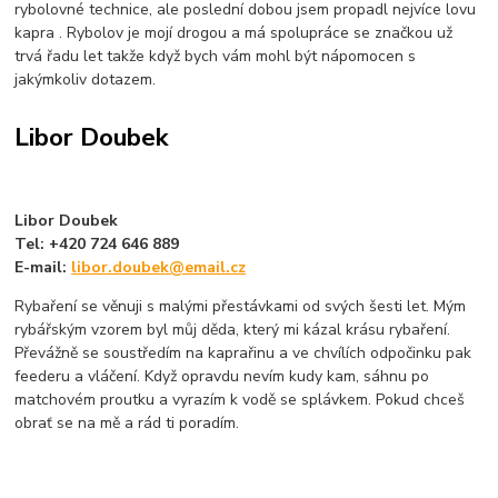
rybolovné technice, ale poslední dobou jsem propadl nejvíce lovu
kapra . Rybolov je mojí drogou a má spolupráce se značkou už
trvá řadu let takže když bych vám mohl být nápomocen s
jakýmkoliv dotazem.
Libor Doubek
Libor Doubek
Tel: +420 724 646 889
E-mail:
libor.doubek@email.cz
Rybaření se věnuji s malými přestávkami od svých šesti let. Mým
rybářským vzorem byl můj děda, který mi kázal krásu rybaření.
Převážně se soustředím na kaprařinu a ve chvílích odpočinku pak
feederu a vláčení. Když opravdu nevím kudy kam, sáhnu po
matchovém proutku a vyrazím k vodě se splávkem. Pokud chceš
obrať se na mě a rád ti poradím.