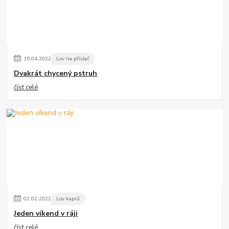
15
.
04
.
2022
Lov na přívlač
Dvakrát chycený pstruh
číst celé
02
.
02
.
2022
Lov kaprů
Jeden víkend v ráji
číst celé