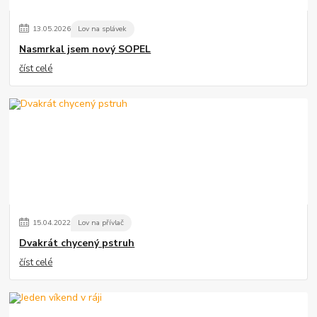
13
.
05
.
2026
Lov na splávek
Nasmrkal jsem nový SOPEL
číst celé
15
.
04
.
2022
Lov na přívlač
Dvakrát chycený pstruh
číst celé