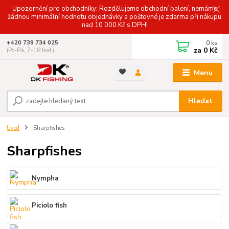
Upozornění pro obchodníky: Rozdělujeme obchodní balení, nemáme
žádnou minimální hodnotu objednávky a poštovné je zdarma při nákupu
nad 10 000 Kč s DPH!
0
ks
+420 739 734 025
za
0 Kč
(Po-Pá, 7-18 hod.)
Menu
Hledat
Úvod
Sharpfishes
Sharpfishes
Nympha
Piciolo fish