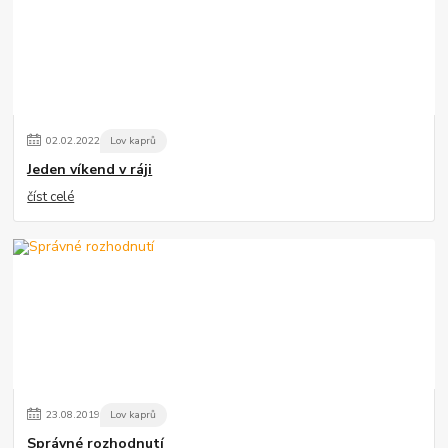
02
.
02
.
2022
Lov kaprů
Jeden víkend v ráji
číst celé
23
.
08
.
2019
Lov kaprů
Správné rozhodnutí