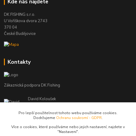
Kde nás najdete
DK FISHING s.r.o.
U Voříškova dvora 2743
370 04
České Budějovice
Kontakty
Zákaznická podpora DK Fishing
David Koloušek
+420 739 734 025
(Po-Pá, 7-18 hod.)
Pro lepší použitelnost tohoto webu používáme cookies.
Dodržujeme
Ochranu soukromí - GDPR
.
david@dkfishing.cz
Více o cookies, které používáme nebo jejich nastavení, najdete v
"N
astavení"
.