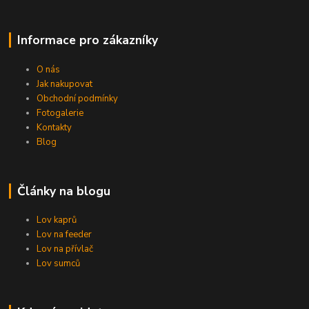
Informace pro zákazníky
O nás
Jak nakupovat
Obchodní podmínky
Fotogalerie
Kontakty
Blog
Články na blogu
Lov kaprů
Lov na feeder
Lov na přívlač
Lov sumců