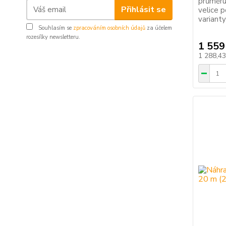
průměru
Přihlásit se
velice 
variant
Souhlasím se
zpracováním osobních údajů
za účelem
rozesílky newsletteru.
1 559
1 288,4