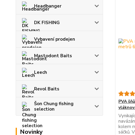
Headbanger
DK FISHING
Vybavení prodejen
Mastodont Baits
Leech
Revol Baits
PVA šňů
Šon Chung fishing
vláknov
selection
Vynikaj
navázání
kolem m
Novinky
sáčků. V