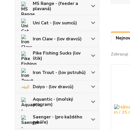
MS Range - (feeder a
plavaná)
Uni Cat - (lov sumců)
Nejnov
Iron Claw - (lov dravců)
Pike Fishing Sucks (lov
Zobrazuji 
štik)
Iron Trout - (lov pstruhů)
Doiyo - (lov dravců)
Aquantic - (mořský
program)
Saenger - (pro každého
rybáře)