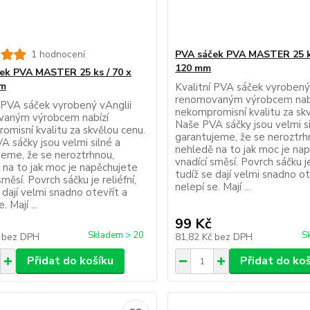
1 hodnocení
PVA sáček PVA MASTER 25 ks
120 mm
ek PVA MASTER 25 ks / 70 x
m
Kvalitní PVA sáček vyrobený
renomovaným výrobcem nab
í PVA sáček vyrobený vAnglii
nekompromisní kvalitu za sk
aným výrobcem nabízí
Naše PVA sáčky jsou velmi si
omisní kvalitu za skvělou cenu.
garantujeme, že se neroztrh
A sáčky jsou velmi silné a
nehledě na to jak moc je na
jeme, že se neroztrhnou,
vnadící směsí. Povrch sáčku je
 na to jak moc je napěchujete
tudíž se dají velmi snadno ot
směsí. Povrch sáčku je reliéfní,
nelepí se. Mají ...
 dají velmi snadno otevřít a
. Mají ...
99 Kč
Skladem > 20
S
č
bez DPH
81,82 Kč
bez DPH
Přidat do košíku
Přidat do ko