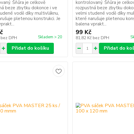
ovaný. Šňůra je celkově
kontrolovaný. Šňůra je celko
ná beze zbytku dokonce i ve
rozpustná beze zbytku doko
tudené vodě díky multivláknu,
velmi studené vodě díky mul
rušuje pletenou konstrukci. Je
které narušuje pletenou kons
prakt...
balena vprakt...
č
99 Kč
Skladem > 20
S
č
bez DPH
81,82 Kč
bez DPH
Přidat do košíku
Přidat do ko