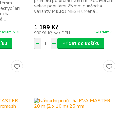
průměru po průměr 35mm. Nechybí ani
d 15mm
velice populární 25 mm punčocha
echybí ani
varianty MICRO MESH určená ...
čocha
...
1 199 Kč
kladem > 20
Skladem 8
990,91 Kč
bez DPH
šíku
Přidat do košíku