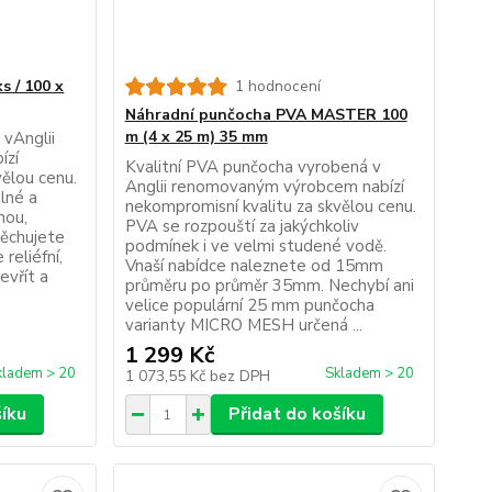
 / 100 x
1 hodnocení
Náhradní punčocha PVA MASTER 100
m (4 x 25 m) 35 mm
 vAnglii
ízí
Kvalitní PVA punčocha vyrobená v
vělou cenu.
Anglii renomovaným výrobcem nabízí
lné a
nekompromisní kvalitu za skvělou cenu.
nou,
PVA se rozpouští za jakýchkoliv
pěchujete
podmínek i ve velmi studené vodě.
 reliéfní,
Vnaší nabídce naleznete od 15mm
evřít a
průměru po průměr 35mm. Nechybí ani
velice populární 25 mm punčocha
varianty MICRO MESH určená ...
1 299 Kč
kladem > 20
Skladem > 20
1 073,55 Kč
bez DPH
šíku
Přidat do košíku