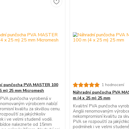
ní punčocha PVA MASTER 100
1 hodnocení
25 m) 25 mm Micromesh
Náhradní punčocha PVA MA
m (4 x 25 m) 25 mm
í PVA punčocha vyrobená v
renomovaným výrobcem nabízí
Kvalitní PVA punčocha vyro
omisní kvalitu za skvělou cenu.
Anglii renomovaným výrobce
ozpouští za jakýchkoliv
nekompromisní kvalitu za sk
k i ve velmi studené vodě.
PVA se rozpouští za jakýchko
abídce naleznete od 15mm
podmínek i ve velmi studen