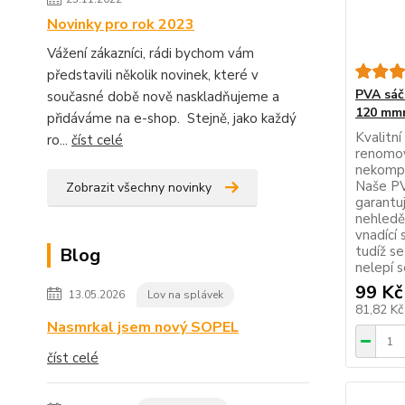
Novinky pro rok 2023
Vážení zákazníci, rádi bychom vám
představili několik novinek, které v
PVA sáč
současné době nově naskladňujeme a
120 mm
přidáváme na e-shop. Stejně, jako každý
Kvalitn
ro...
číst celé
renomov
nekompr
Naše PV
Zobrazit všechny novinky
garantu
nehledě
vnadící 
tudíž se
Blog
nelepí se
99 Kč
13.05.2026
Lov na splávek
81,82 K
Nasmrkal jsem nový SOPEL
číst celé