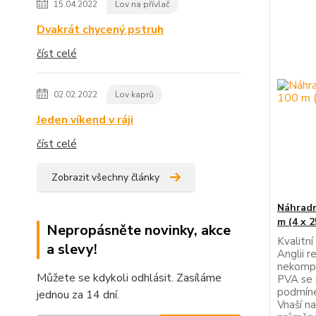
15.04.2022
Lov na přívlač
Dvakrát chycený pstruh
číst celé
02.02.2022
Lov kaprů
Jeden víkend v ráji
číst celé
Zobrazit všechny články
Náhrad
m (4 x 
Nepropásněte novinky, akce
Kvalitn
a slevy!
Anglii 
nekompr
Můžete se kdykoli odhlásit. Zasíláme
PVA se r
podmíne
jednou za 14 dní.
Vnaší n