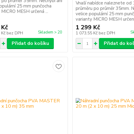
 po průměr 35mm. Nechybí ani
Vnaší nabídce naleznete o
populární 25 mm punčocha
průměru po průměr 35mm. N
y MICRO MESH určená ...
velice populární 25 mm pun
varianty MICRO MESH určená 
 Kč
1 299 Kč
Skladem > 20
S
3 Kč
bez DPH
1 073,55 Kč
bez DPH
Přidat do košíku
Přidat do ko