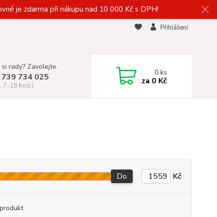
vné je zdarma při nákupu nad 10 000 Kč s DPH!
Přihlášení
 si rady? Zavolejte.
0
ks
 739 734 025
za
0 Kč
, 7-18 hod.)
Do
Kč
produkt