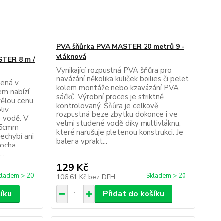
PVA šňůrka PVA MASTER 20 metrů 9 -
vláknová
STER 8 m /
Vynikající rozpustná PVA šňůra pro
navázání několika kuliček boilies či pelet
bená v
kolem montáže nebo kzavázání PVA
m nabízí
sáčků. Výrobní proces je striktně
vělou cenu.
kontrolovaný. Šňůra je celkově
liv
rozpustná beze zbytku dokonce i ve
 vodě. V
velmi studené vodě díky multivláknu,
 25cmm
které narušuje pletenou konstrukci. Je
echybí ani
balena vprakt...
čocha
..
129 Kč
kladem > 20
Skladem > 20
106,61 Kč
bez DPH
šíku
Přidat do košíku