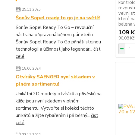
kontrol
rozpust
25.11.2025
velmi s
Šonův Sopel ready to go je na světě!
které na
balena v
Šonův Sopel Ready To Go – revoluční
109 K
nástraha připravená během pár vteřin
90,08 K
Šonův Sopel Ready To Go přináší stejnou
technologii a účinnost jako legendár...
číst
celé
18.06.2024
Otvíráky SAENGER nyní skladem v
plném sortimentu!
Unikátní 3D modely otvíráků a přívěsků na
klíče jsou nyní skladem v plném
sortimentu. Vytvořte si kolekci těchto
unikátů a žijte rybařením i při běžný...
číst
celé
23.11.2022