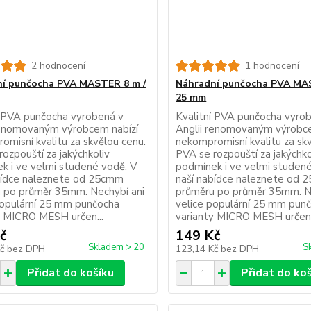
2 hodnocení
1 hodnocení
í punčocha PVA MASTER 8 m /
Náhradní punčocha PVA MA
25 mm
í PVA punčocha vyrobená v
Kvalitní PVA punčocha vyro
renomovaným výrobcem nabízí
Anglii renomovaným výrobce
omisní kvalitu za skvělou cenu.
nekompromisní kvalitu za sk
ozpouští za jakýchkoliv
PVA se rozpouští za jakýchko
k i ve velmi studené vodě. V
podmínek i ve velmi studené
bídce naleznete od 25cmm
naší nabídce naleznete od
 po průměr 35mm. Nechybí ani
průměru po průměr 35mm. N
populární 25 mm punčocha
velice populární 25 mm pun
y MICRO MESH určen...
varianty MICRO MESH určen.
č
149 Kč
Skladem > 20
S
Kč
bez DPH
123,14 Kč
bez DPH
Přidat do košíku
Přidat do ko