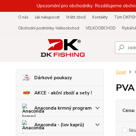
Upozornění pro obchodníky: Rozdělujeme obcho
O nás
Jak nakupovat
Vrátit zboží
Kontakty
Tým DKFIS
Obchodní podmínky-Velkoobchod
VELKOOBCHOD
Rybářsk
Úvod
Dárkové poukazy
PVA
AKCE - akční zboží a sety !
Anaconda krmný program
Cena:
Anaconda - (lov kaprů)
Skl