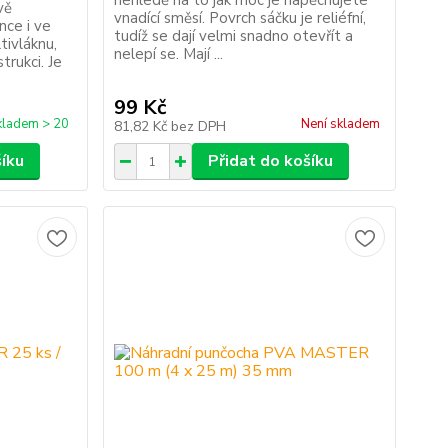
nehledě na to jak moc je napěchujete
vě
vnadící směsí. Povrch sáčku je reliéfní,
nce i ve
tudíž se dají velmi snadno otevřít a
tivláknu,
nelepí se. Mají ...
trukci. Je
99 Kč
kladem > 20
Není skladem
81,82 Kč
bez DPH
šíku
Přidat do košíku