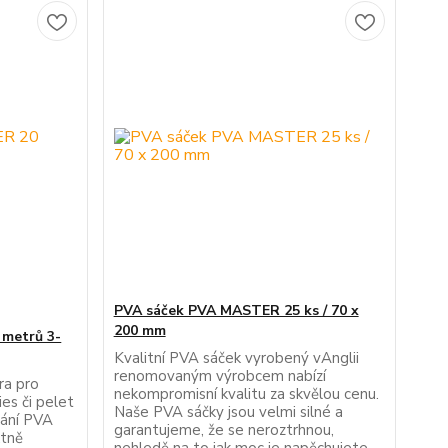
PVA sáček PVA MASTER 25 ks / 70 x
200 mm
metrů 3-
Kvalitní PVA sáček vyrobený vAnglii
renomovaným výrobcem nabízí
ra pro
nekompromisní kvalitu za skvělou cenu.
ies či pelet
Naše PVA sáčky jsou velmi silné a
ání PVA
garantujeme, že se neroztrhnou,
ktně