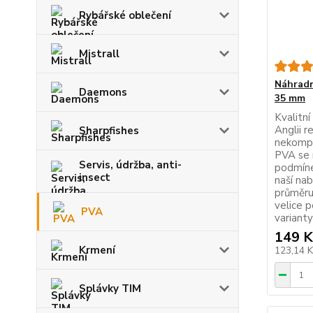
Rybářské oblečení
Mistrall
Náhradn
Daemons
35 mm
Kvalitn
Anglii 
Sharpfishes
nekompr
PVA se r
Servis, údržba, anti-
podmíne
insect
naší na
průměru
velice 
PVA
variant
149 K
Krmení
123,14 
Splávky TIM