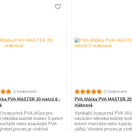
2 hodnocení
1 hodnocení
rka PVA MASTER 20 metrů 6 -
PVA šňůrka PVA MASTER 20 
á
vláknová
ící rozpustná PVA šňůra pro
Vynikající rozpustná PVA šňů
 několika kuliček boilies či pelet
navázání několika kuliček boil
ontáže nebo kzavázání PVA
kolem montáže nebo kzaváz
ýrobní proces je striktně
sáčků. Výrobní proces je stri