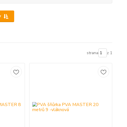
y
strana
z 1