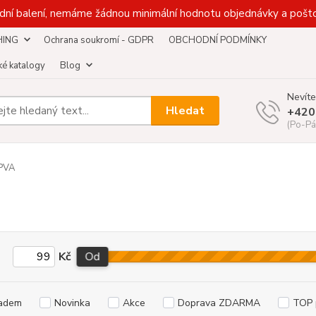
dní balení, nemáme žádnou minimální hodnotu objednávky a pošto
HING
Ochrana soukromí - GDPR
OBCHODNÍ PODMÍNKY
é katalogy
Blog
Nevíte
Hledat
+420
(Po-Pá
PVA
Kč
Od
adem
Novinka
Akce
Doprava ZDARMA
TOP 