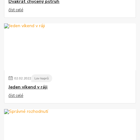
Dvakrát chycený pstruh
číst celé
02
.
02
.
2022
Lov kaprů
Jeden víkend v ráji
číst celé