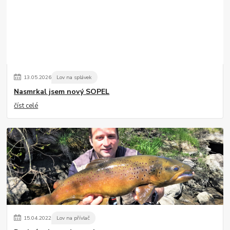
13
.
05
.
2026
Lov na splávek
Nasmrkal jsem nový SOPEL
číst celé
15
.
04
.
2022
Lov na přívlač