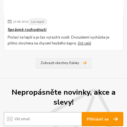
23
.
08
.
2019
Lov kaprů
Správné rozhodnutí
Počasí se lepší a je čas vyrazit k vodě. Dvoudenní vycházka je
přímo stvořena na chycení hezkého kapra.
číst celé
Zobrazit všechny články
Nepropásněte novinky, akce a
slevy!
Přihlásit se