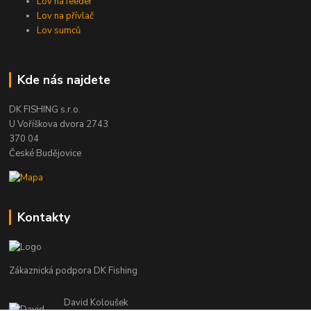
Lov na feeder
Lov na přívlač
Lov sumců
Kde nás najdete
DK FISHING s.r.o.
U Voříškova dvora 2743
370 04
České Budějovice
Kontakty
Zákaznická podpora DK Fishing
David Koloušek