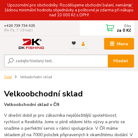
Upozornění pro obchodníky: Rozdělujeme obchodní balení, nemáme
žádnou minimální hodnotu objednávky a poštovné je zdarma při nákupu
nad 10 000 Kč s DPH!
0
ks
+420 739 734 025
za
0 Kč
(Po-Pá, 7-18 hod.)
Menu
Hledat
Úvod
Velkoobchodní sklad
Velkoobchodní sklad
Velkoobchodní sklad v ČR
V dnešní době je pro zákazníka nejdůležitější spolehlivost,
rychlost a flexibilita. Jsme si plně vědomi této výzvy a proto se
snažíme o perfektní servis v rámci spolupráce. V ČR máme
skladem již na 7000 položek připravených k okamžitému dodání. V