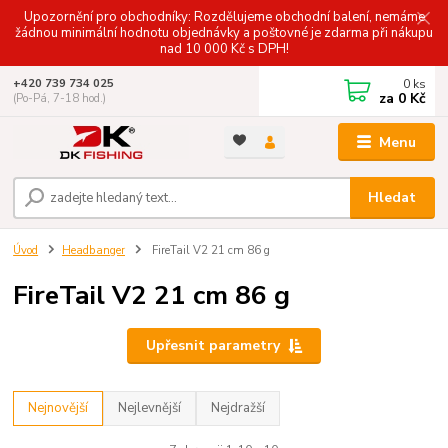
Upozornění pro obchodníky: Rozdělujeme obchodní balení, nemáme
žádnou minimální hodnotu objednávky a poštovné je zdarma při nákupu
nad 10 000 Kč s DPH!
0
ks
+420 739 734 025
za
0 Kč
(Po-Pá, 7-18 hod.)
Menu
Hledat
Úvod
Headbanger
FireTail V2 21 cm 86 g
FireTail V2 21 cm 86 g
Upřesnit parametry
Nejnovější
Nejlevnější
Nejdražší