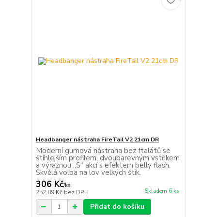
Headbanger nástraha FireTail V2 21cm DR
Moderní gumová nástraha bez ftalátů se
štíhlejším profilem, dvoubarevným vstřikem
a výraznou „S“ akcí s efektem belly flash.
Skvělá volba na lov velkých štik.
306 Kč
/
ks
Skladem 6 ks
252,89 Kč
bez DPH
Přidat do košíku