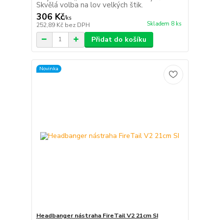
Skvělá volba na lov velkých štik.
306 Kč
/
ks
Skladem 8 ks
252,89 Kč
bez DPH
Přidat do košíku
Novinka
Headbanger nástraha FireTail V2 21cm SI