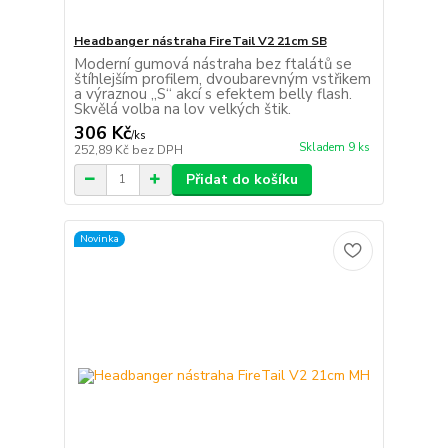
Headbanger nástraha FireTail V2 21cm SB
Moderní gumová nástraha bez ftalátů se
štíhlejším profilem, dvoubarevným vstřikem
a výraznou „S“ akcí s efektem belly flash.
Skvělá volba na lov velkých štik.
306 Kč
/
ks
Skladem 9 ks
252,89 Kč
bez DPH
Přidat do košíku
Novinka