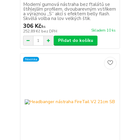
Moderní gumová nástraha bez ftalátů se
štíhlejším profilem, dvoubarevným vstřikem
a výraznou „S“ akcí s efektem belly flash.
Skvělá volba na lov velkých štik.
306 Kč
/
ks
Skladem 10 ks
252,89 Kč
bez DPH
Přidat do košíku
Novinka