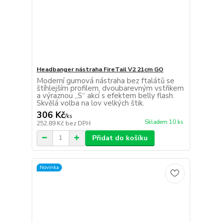
Headbanger nástraha FireTail V2 21cm GO
Moderní gumová nástraha bez ftalátů se
štíhlejším profilem, dvoubarevným vstřikem
a výraznou „S“ akcí s efektem belly flash.
Skvělá volba na lov velkých štik.
306 Kč
/
ks
Skladem 10 ks
252,89 Kč
bez DPH
Přidat do košíku
Novinka