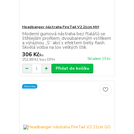
Headbanger nástraha FireTail V2 21cm MH
Moderní gumová nástraha bez ftalátů se
štíhlejším profilem, dvoubarevným vstřikem
a výraznou „S“ akcí s efektem belly flash.
Skvělá volba na lov velkých štik.
306 Kč
/
ks
Skladem 10 ks
252,89 Kč
bez DPH
Přidat do košíku
Novinka