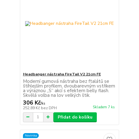
Headbanger nástraha FireTail V2 21cm FE
Moderní gumová nástraha bez ftalátů se
štíhlejším profilem, dvoubarevným vstřikem
a výraznou „S“ akcí s efektem belly flash.
Skvělá volba na lov velkých štik.
306 Kč
/
ks
Skladem 7 ks
252,89 Kč
bez DPH
Přidat do košíku
Novinka