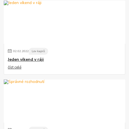
02
.
02
.
2022
Lov kaprů
Jeden víkend v ráji
číst celé