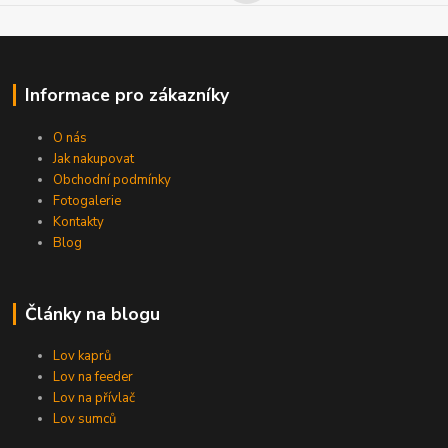
Informace pro zákazníky
O nás
Jak nakupovat
Obchodní podmínky
Fotogalerie
Kontakty
Blog
Články na blogu
Lov kaprů
Lov na feeder
Lov na přívlač
Lov sumců