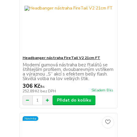
Headbanger nástraha FireTail V2 21cm FT
Moderní gumová nástraha bez ftalátů se
štíhlejším profilem, dvoubarevným vstřikem
a výraznou „S“ akcí s efektem belly flash.
Skvělá volba na lov velkých štik.
306 Kč
/
ks
Skladem 8 ks
252,89 Kč
bez DPH
Přidat do košíku
Novinka