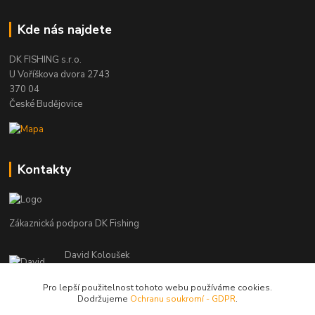
Kde nás najdete
DK FISHING s.r.o.
U Voříškova dvora 2743
370 04
České Budějovice
Kontakty
Zákaznická podpora DK Fishing
David Koloušek
+420 739 734 025
(Po-Pá, 7-18 hod.)
Pro lepší použitelnost tohoto webu používáme cookies.
Dodržujeme
Ochranu soukromí - GDPR
.
david@dkfishing.cz