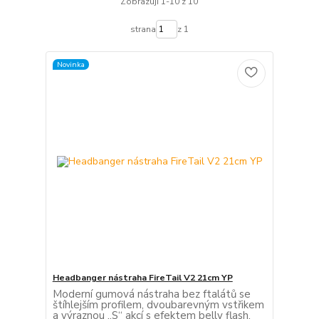
Zobrazuji 1-10 z 10
strana
z 1
Novinka
Headbanger nástraha FireTail V2 21cm YP
Moderní gumová nástraha bez ftalátů se
štíhlejším profilem, dvoubarevným vstřikem
a výraznou „S“ akcí s efektem belly flash.