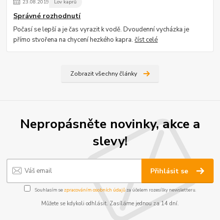
23
.
08
.
2019
Lov kaprů
Správné rozhodnutí
Počasí se lepší a je čas vyrazit k vodě. Dvoudenní vycházka je
přímo stvořena na chycení hezkého kapra.
číst celé
Zobrazit všechny články
Nepropásněte novinky, akce a
slevy!
Přihlásit se
Souhlasím se
zpracováním osobních údajů
za účelem rozesílky newsletteru.
Můžete se kdykoli odhlásit. Zasíláme jednou za 14 dní.