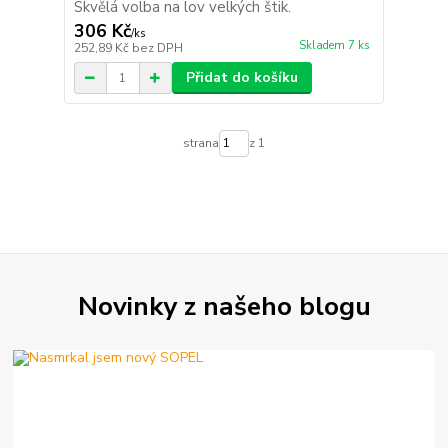
Skvělá volba na lov velkých štik.
306 Kč
/
ks
Skladem 7 ks
252,89 Kč
bez DPH
Přidat do košíku
strana
z 1
Novinky z našeho blogu