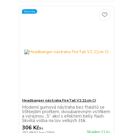
Novinka
Headbanger nástraha FireTail V2 21cm CI
Moderní gumová nástraha bez ftalátů se
štíhlejším profilem, dvoubarevným vstřikem
a výraznou „S“ akcí s efektem belly flash.
Skvělá volba na lov velkých štik.
306 Kč
/
ks
Skladem 11 ks
252,89 Kč
bez DPH