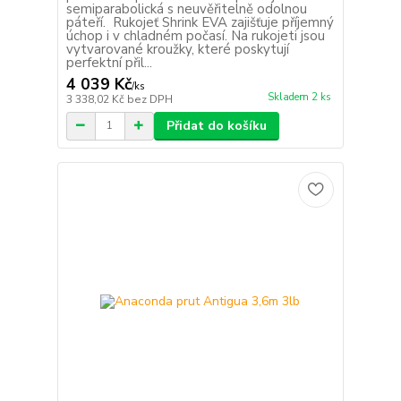
semiparabolická s neuvěřitelně odolnou
páteří. Rukojeť Shrink EVA zajišťuje příjemný
úchop i v chladném počasí. Na rukojeti jsou
vytvarované kroužky, které poskytují
perfektní přil...
4 039 Kč
/
ks
Skladem 2 ks
3 338,02 Kč
bez DPH
Přidat do košíku