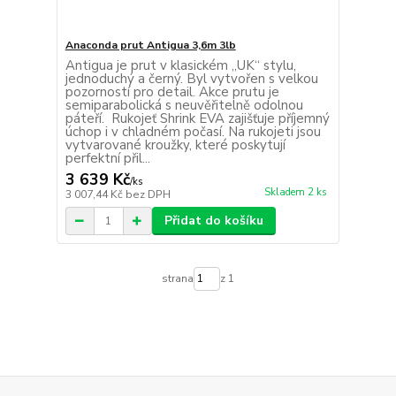
Anaconda prut Antigua 3,6m 3lb
Antigua je prut v klasickém „UK“ stylu,
jednoduchý a černý. Byl vytvořen s velkou
pozorností pro detail. Akce prutu je
semiparabolická s neuvěřitelně odolnou
páteří. Rukojeť Shrink EVA zajišťuje příjemný
úchop i v chladném počasí. Na rukojeti jsou
vytvarované kroužky, které poskytují
perfektní přil...
3 639 Kč
/
ks
Skladem 2 ks
3 007,44 Kč
bez DPH
Přidat do košíku
strana
z 1