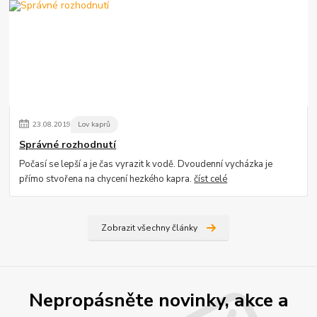
23
.
08
.
2019
Lov kaprů
Správné rozhodnutí
Počasí se lepší a je čas vyrazit k vodě. Dvoudenní vycházka je
přímo stvořena na chycení hezkého kapra.
číst celé
Zobrazit všechny články
Nepropásněte novinky, akce a