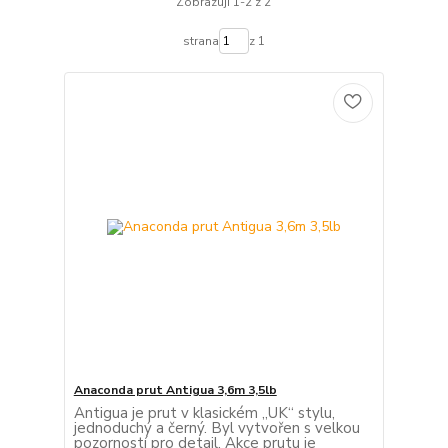
Zobrazuji 1-2 z 2
strana
z 1
Anaconda prut Antigua 3,6m 3,5lb
Antigua je prut v klasickém „UK“ stylu,
jednoduchý a černý. Byl vytvořen s velkou
pozorností pro detail. Akce prutu je