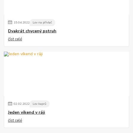
15
.
04
.
2022
Lov na přívlač
Dvakrát chycený pstruh
číst celé
02
.
02
.
2022
Lov kaprů
Jeden víkend v ráji
číst celé