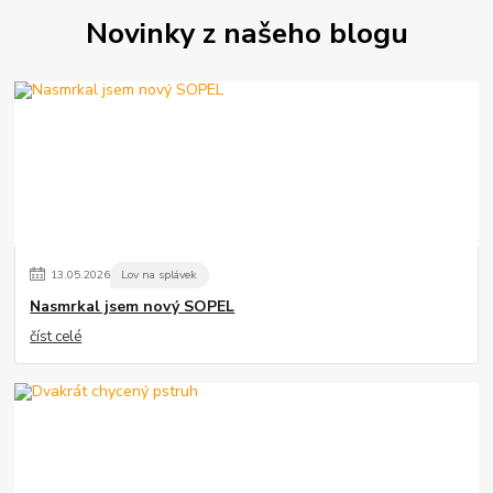
Novinky z našeho blogu
13
.
05
.
2026
Lov na splávek
Nasmrkal jsem nový SOPEL
číst celé