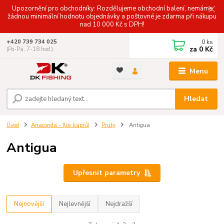
Upozornění pro obchodníky: Rozdělujeme obchodní balení, nemáme
žádnou minimální hodnotu objednávky a poštovné je zdarma při nákupu
nad 10 000 Kč s DPH!
0
ks
+420 739 734 025
za
0 Kč
(Po-Pá, 7-18 hod.)
Menu
Hledat
Úvod
Anaconda - (lov kaprů)
Pruty
Antigua
Antigua
Upřesnit parametry
Nejnovější
Nejlevnější
Nejdražší