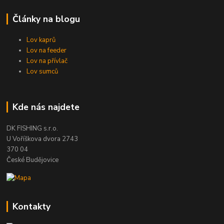
Články na blogu
Lov kaprů
Lov na feeder
Lov na přívlač
Lov sumců
Kde nás najdete
DK FISHING s.r.o.
U Voříškova dvora 2743
370 04
České Budějovice
Kontakty