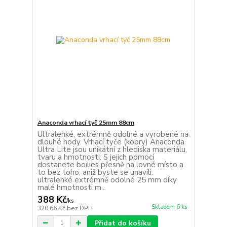
Anaconda vrhací tyč 25mm 88cm
Ultralehké, extrémně odolné a vyrobené na
dlouhé hody. Vrhací tyče (kobry) Anaconda
Ultra Lite jsou unikátní z hlediska materiálu,
tvaru a hmotnosti. S jejich pomocí
dostanete boilies přesně na lovné místo a
to bez toho, aniž byste se unavili.
ultralehké extrémně odolné 25 mm díky
malé hmotnosti m...
388 Kč
/
ks
Skladem 6 ks
320,66 Kč
bez DPH
Přidat do košíku