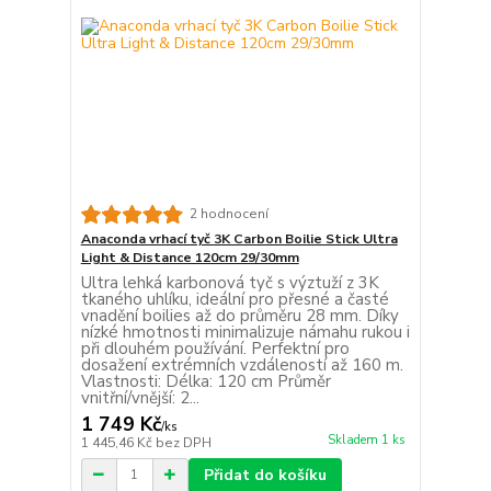
2 hodnocení
Anaconda vrhací tyč 3K Carbon Boilie Stick Ultra
Light & Distance 120cm 29/30mm
Ultra lehká karbonová tyč s výztuží z 3K
tkaného uhlíku, ideální pro přesné a časté
vnadění boilies až do průměru 28 mm. Díky
nízké hmotnosti minimalizuje námahu rukou i
při dlouhém používání. Perfektní pro
dosažení extrémních vzdáleností až 160 m.
Vlastnosti: Délka: 120 cm Průměr
vnitřní/vnější: 2...
1 749 Kč
/
ks
Skladem 1 ks
1 445,46 Kč
bez DPH
Přidat do košíku