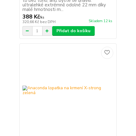
to bez toho, aniž byste se unavili.
ultralehké extrémně odolné 22 mm díky
malé hmotnosti m...
388 Kč
/
ks
Skladem 12 ks
320,66 Kč
bez DPH
Přidat do košíku