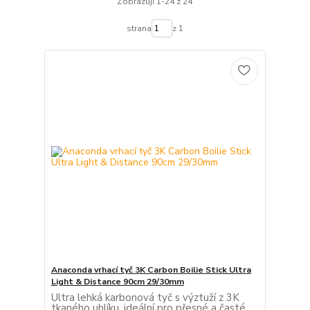
Zobrazuji 1-24 z 24
strana
z 1
Anaconda vrhací tyč 3K Carbon Boilie Stick Ultra
Light & Distance 90cm 29/30mm
Ultra lehká karbonová tyč s výztuží z 3K
tkaného uhlíku, ideální pro přesné a časté