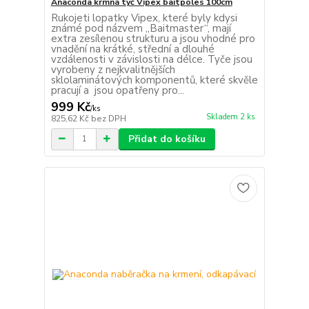
Anaconda krmná tyč Vipex baitpoles 100cm
Rukojeti lopatky Vipex, které byly kdysi
známé pod názvem „Baitmaster“, mají
extra zesílenou strukturu a jsou vhodné pro
vnadění na krátké, střední a dlouhé
vzdálenosti v závislosti na délce. Tyče jsou
vyrobeny z nejkvalitnějších
sklolaminátových komponentů, které skvěle
pracují a jsou opatřeny pro...
999 Kč
/
ks
Skladem 2 ks
825,62 Kč
bez DPH
Přidat do košíku