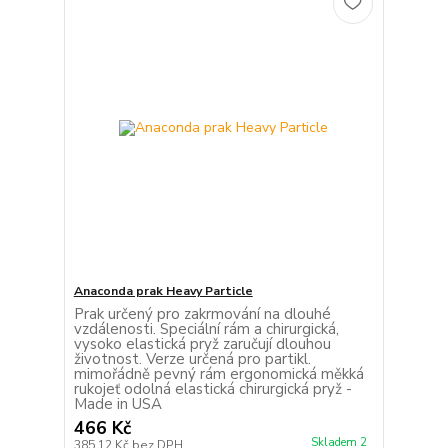
Anaconda prak Heavy Particle
Prak určený pro zakrmování na dlouhé
vzdálenosti. Speciální rám a chirurgická,
vysoko elastická pryž zaručují dlouhou
životnost. Verze určená pro partikl.
mimořádně pevný rám ergonomická měkká
rukojeť odolná elastická chirurgická pryž -
Made in USA
466 Kč
Skladem 2
385,12 Kč
bez DPH