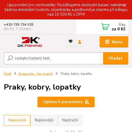
Upozornění pro obchodníky: Rozdělujeme obchodní balení, nemáme
žádnou minimální hodnotu objednávky a poštovné je zdarma při nákupu
nad 10 000 Kč s DPH!
0
ks
+420 739 734 025
za
0 Kč
(Po-Pá, 7-18 hod.)
Menu
Hledat
Úvod
Anaconda - (lov kaprů)
Praky, kobry, lopatky
Praky, kobry, lopatky
Upřesnit parametry
Nejnovější
Nejlevnější
Nejdražší