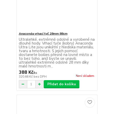
Anaconda vrhací tyč 28mm 88cm
Ultralehké, extrémně odolné a vyrobené na
dlouhé hody. Vrhací tyče (kobry) Anaconda
Ultra Lite jsou unikátní z hlediska materiálu,
tvaru a hmotnosti. S jejich pomocí
dostanete boilies přesně na lovné místo a
to bez toho, aniž byste se unavili.
ultralehké extrémně odolné 28 mm díky
malé hmotnosti m...
388 Kč
/
ks
Není skladem
320,66 Kč
bez DPH
Přidat do košíku