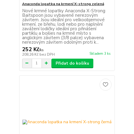
Anaconda lopatka na krmení X-strong zelená
Nové krmné lopatky Anaconda X-Strong
Baitspoon jsou vybavené nerezovým
závitem. Jsou ideální pro velkoobjemové
krmení, ze břehu, lodi nebo pro naplnění
zavážení lodičky ideální pro přinášení
partiklu a boilies na krmné místo s
anglickým závitem (3/8 palce) vybavena
nerezovým závitem odolným proti k...
252 Kč
/
ks
Skladem 3 ks
208,26 Kč
bez DPH
Přidat do košíku