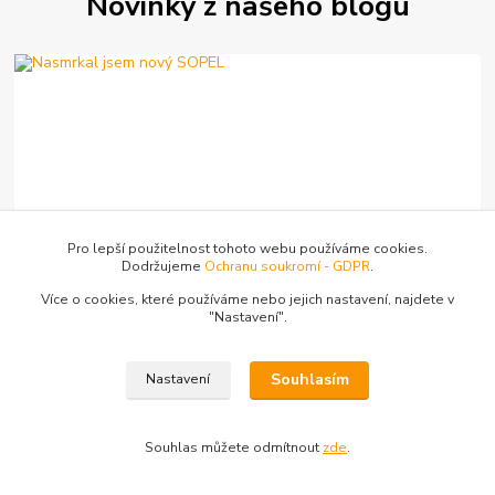
Novinky z našeho blogu
Pro lepší použitelnost tohoto webu používáme cookies.
13
.
05
.
2026
Lov na splávek
Dodržujeme
Ochranu soukromí - GDPR
.
Nasmrkal jsem nový SOPEL
Více o cookies, které používáme nebo jejich nastavení, najdete v
číst celé
"N
astavení"
.
Souhlasím
Nastavení
Souhlas můžete odmítnout
zde
.