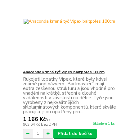
Anaconda krmná tyč Vipex baitpoles 180cm
Rukojeti lopatky Vipex, které byly kdysi
známé pod názvem „Baitmaster“, mají
extra zesílenou strukturu a jsou vhodné pro
vnadění na krátké, střední a dlouhé
vzdálenosti v závislosti na délce. Tyče jsou
vyrobeny z nejkvalitnějších
sklolaminátových komponentů, které skvěle
pracují a jsou opatřeny pro...
1 166 Kč
/
ks
Skladem 1 ks
963,64 Kč
bez DPH
Přidat do košíku