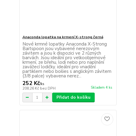
Anaconda lopatka na krmení X-strong černá
Nové krmné lopatky Anaconda X-Strong
Baitspoon jsou vybavené nerezovým
závitem a jsou k dispozici ve 2 různých
barvách. Jsou ideální pro velkoobjemové
krmení, ze břehu, lodi nebo pro naplnění
zavážecí lodičky. ideální pro vnadění
partiklem nebo boilies s anglickým závitem
(3/8 palce) vybavena nerez...
252 Kč
/
ks
Skladem 4 ks
208,26 Kč
bez DPH
Přidat do košíku