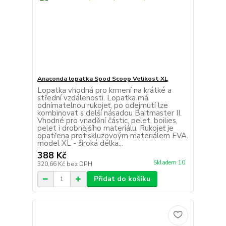
Anaconda lopatka Spod Scoop Velikost XL
Lopatka vhodná pro krmení na krátké a
střední vzdálenosti. Lopatka má
odnímatelnou rukojeť, po odejmutí lze
kombinovat s delší násadou Baitmaster II.
Vhodné pro vnadění částic, pelet, boilies,
pelet i drobnějšího materiálu. Rukojeť je
opatřena protiskluzovoým materiálem EVA.
model XL - široká délka...
388 Kč
Skladem 10
320,66 Kč
bez DPH
Přidat do košíku