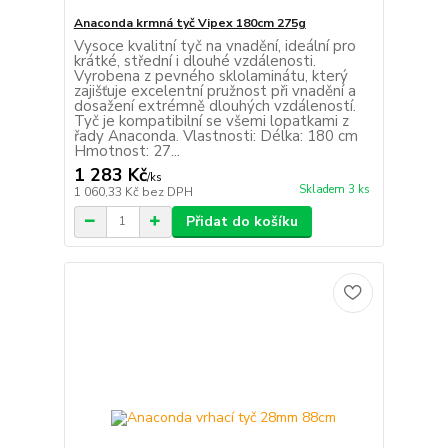
Anaconda krmná tyč Vipex 180cm 275g
Vysoce kvalitní tyč na vnadění, ideální pro
krátké, střední i dlouhé vzdálenosti.
Vyrobena z pevného sklolaminátu, který
zajišťuje excelentní pružnost při vnadění a
dosažení extrémně dlouhých vzdáleností.
Tyč je kompatibilní se všemi lopatkami z
řady Anaconda. Vlastnosti: Délka: 180 cm
Hmotnost: 27...
1 283 Kč
/
ks
Skladem 3 ks
1 060,33 Kč
bez DPH
Přidat do košíku