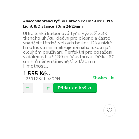
Anaconda vrhací tyč 3K Carbon Boilie Stick Ultra
Light & Distance 90cm 24/25mm
Ultra lehká karbonová tyč s výztuží z 3K
tkaného uhlíku, ideální pro přesné a časté
vnadění středně velkých boilies. Díky nízké
hmotnosti minimalizuje námahu rukou i při
dlouhém používání. Perfektní pro dosažení
vzdáleností až 130 m. Vlastnosti: Délka: 90
cm Průměr vnitřní/vnější: 24/25 mm
Hmotnost...
1 555 Kč
/
ks
Skladem 1 ks
1 285,12 Kč
bez DPH
Přidat do košíku