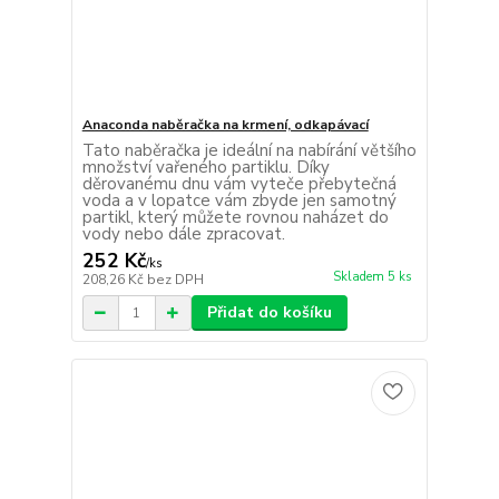
Anaconda naběračka na krmení, odkapávací
Tato naběračka je ideální na nabírání většího
množství vařeného partiklu. Díky
děrovanému dnu vám vyteče přebytečná
voda a v lopatce vám zbyde jen samotný
partikl, který můžete rovnou naházet do
vody nebo dále zpracovat.
252 Kč
/
ks
Skladem 5 ks
208,26 Kč
bez DPH
Přidat do košíku