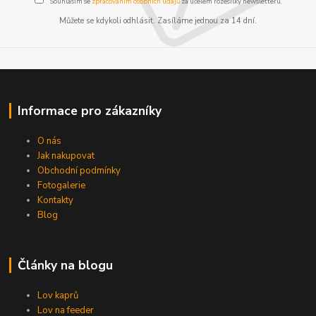
Souhlasím se
zpracováním osobních údajů
za účelem rozesílky newsletteru.
Můžete se kdykoli odhlásit. Zasíláme jednou za 14 dní.
Informace pro zákazníky
O nás
Jak nakupovat
Obchodní podmínky
Fotogalerie
Kontakty
Blog
Články na blogu
Lov kaprů
Lov na feeder