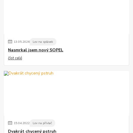
13
.
05
.
2026
Lov na splávek
Nasmrkal jsem nový SOPEL
číst celé
15
.
04
.
2022
Lov na přívlač
Dvakrát chycený pstruh