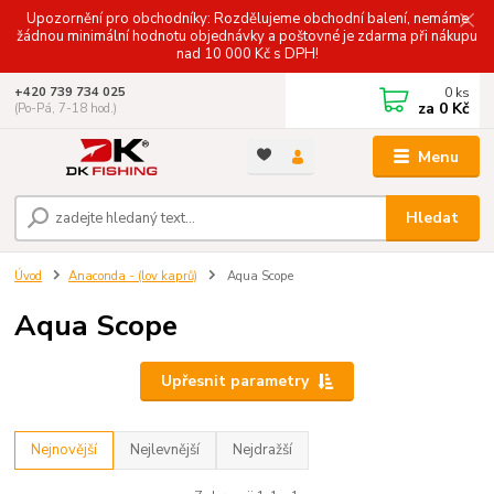
Upozornění pro obchodníky: Rozdělujeme obchodní balení, nemáme
žádnou minimální hodnotu objednávky a poštovné je zdarma při nákupu
nad 10 000 Kč s DPH!
0
ks
+420 739 734 025
za
0 Kč
(Po-Pá, 7-18 hod.)
Menu
Hledat
Úvod
Anaconda - (lov kaprů)
Aqua Scope
Aqua Scope
Upřesnit parametry
Nejnovější
Nejlevnější
Nejdražší