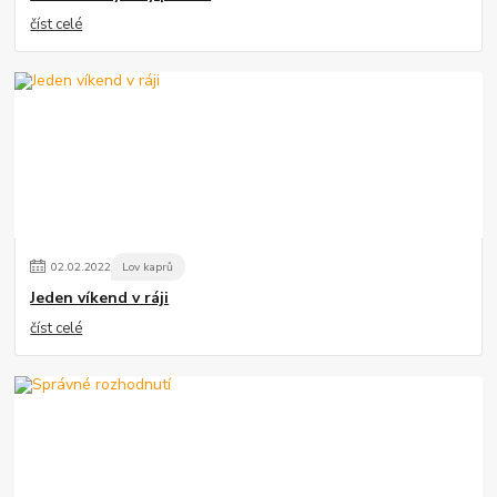
číst celé
02
.
02
.
2022
Lov kaprů
Jeden víkend v ráji
číst celé