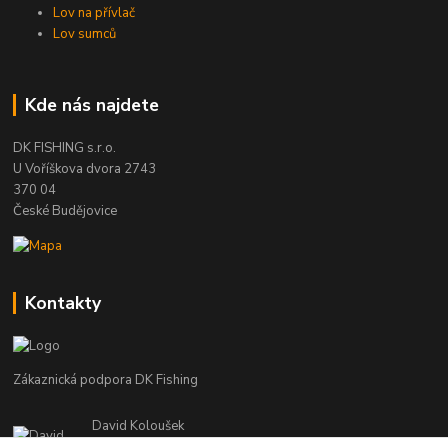
Lov na přívlač
Lov sumců
Kde nás najdete
DK FISHING s.r.o.
U Voříškova dvora 2743
370 04
České Budějovice
Kontakty
Zákaznická podpora DK Fishing
David Koloušek
+420 739 734 025