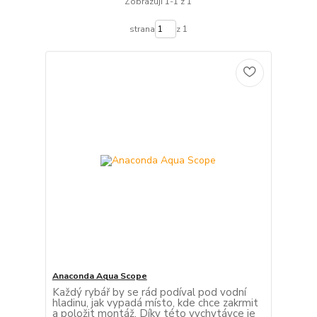
Zobrazuji 1-1 z 1
strana
z 1
Anaconda Aqua Scope
Každý rybář by se rád podíval pod vodní
hladinu, jak vypadá místo, kde chce zakrmit
a položit montáž. Díky této vychytávce je