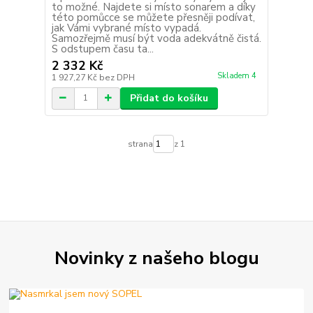
to možné. Najdete si místo sonarem a díky
této pomůcce se můžete přesněji podívat,
jak Vámi vybrané místo vypadá.
Samozřejmě musí být voda adekvátně čistá.
S odstupem času ta...
2 332 Kč
Skladem 4
1 927,27 Kč
bez DPH
Přidat do košíku
strana
z 1
Novinky z našeho blogu