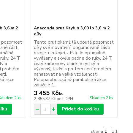
b 3,6 m 2
Anaconda prut Kayfun 3,00 lb 3,6 m 2
díly
 pozornost
Tento prut okamžitě upoutá pozornost
ané části
díky své inovativní, pogumované části
timálně
rukojeti (rukojeť z PU). Je optimálně
ruky. 24 T
vyvážený a skvěle padne do ruky. 24 T
lý a
čistý karbonový blank je rychlý a
ní problém
výkonný, takže s prutem není problém
sti.
nahazovat na velké vzdálenosti.
cká akce
Poloparabolická až parabolická akce
zaručuje 1...
3 455 Kč
/
ks
Skladem 2 ks
Skladem 2 ks
2 855,37 Kč
bez DPH
šíku
Přidat do košíku
strana
z 1