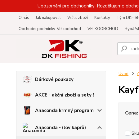
Upozornění pro obchodníky: Rozdělujeme obcho
O nás
Jak nakupovat
Vrátit zboží
Kontakty
Tým DKFIS
Obchodní podmínky-Velkoobchod
VELKOOBCHOD
Rybářsk
Úvod
A
Dárkové poukazy
Kay
AKCE - akční zboží a sety !
Anaconda krmný program
Cena:
Anaconda - (lov kaprů)
Skl