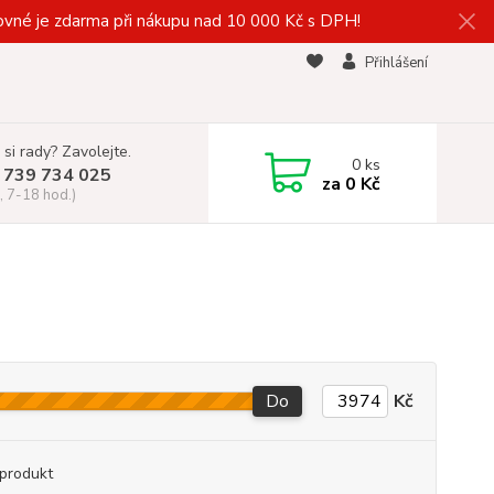
vné je zdarma při nákupu nad 10 000 Kč s DPH!
Přihlášení
 si rady? Zavolejte.
0
ks
 739 734 025
za
0 Kč
, 7-18 hod.)
Do
Kč
produkt