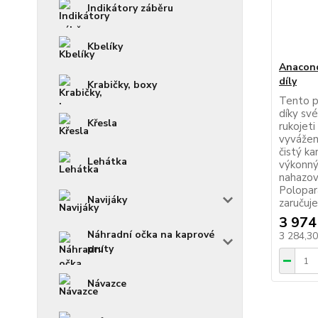
Indikátory záběru
Kbelíky
Anacond
díly
Krabičky, boxy
Tento p
díky sv
Křesla
rukojeti
vyvážen
čistý ka
Lehátka
výkonný
nahazov
Polopar
Navijáky
zaručuje 
3 974
Náhradní očka na kaprové
3 284,3
pruty
Návazce