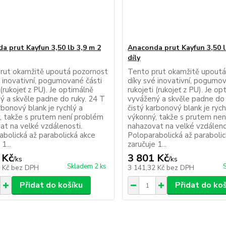
a prut Kayfun 3,50 lb 3,9 m 2
Anaconda prut Kayfun 3,50 l
díly
rut okamžitě upoutá pozornost
Tento prut okamžitě upoutá
é inovativní, pogumované části
díky své inovativní, pogumov
 (rukojeť z PU). Je optimálně
rukojeti (rukojeť z PU). Je op
ý a skvěle padne do ruky. 24 T
vyvážený a skvěle padne do 
rbonový blank je rychlý a
čistý karbonový blank je rych
, takže s prutem není problém
výkonný, takže s prutem ne
at na velké vzdálenosti.
nahazovat na velké vzdáleno
abolická až parabolická akce
Poloparabolická až paraboli
1...
zaručuje 1...
 Kč
3 801 Kč
/
ks
/
ks
Skladem 2 ks
0 Kč
bez DPH
3 141,32 Kč
bez DPH
Přidat do košíku
Přidat do ko