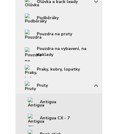
Olůvka a back leady
Podběráky
Pouzdra na pruty
Pouzdra na vybavení, na
doklady
Praky, kobry, lopatky
Pruty
Antigua
Antigua CX - 7