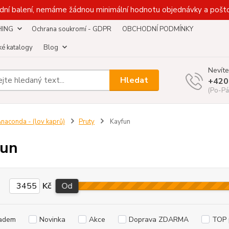
dní balení, nemáme žádnou minimální hodnotu objednávky a pošto
HING
Ochrana soukromí - GDPR
OBCHODNÍ PODMÍNKY
é katalogy
Blog
Nevíte
Hledat
+420
(Po-Pá
naconda - (lov kaprů)
Pruty
Kayfun
fun
Kč
Od
adem
Novinka
Akce
Doprava ZDARMA
TOP 