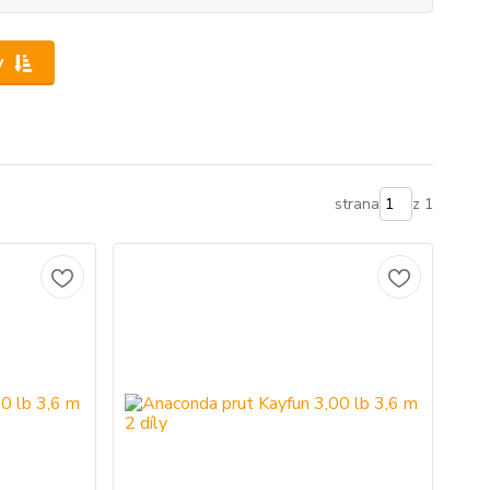
y
strana
z 1