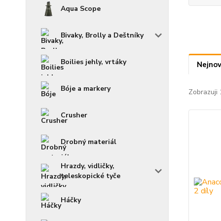
Aqua Scope
Bivaky, Brolly a Deštníky
Boilies jehly, vrtáky
Nejnov
Bóje a markery
Zobrazuji 
Crusher
Drobný materiál
Hrazdy, vidličky,
teleskopické tyče
Háčky