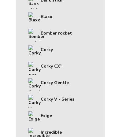
Bank stick
Blaxx
Bomber rocket
Corky
Corky CX²
Corky Gentle
Corky V - Series
Exige
Incredible