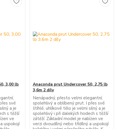
0, 3,00 lb
Anaconda prut Undercover 50, 2,75 lb
3,6m 2 díly
gantní,
Nenápadný, přesto velmi elegantní,
 přes své
spolehlivý a oblíbený prut. I přes své
silný a je
štíhlé, uhlíkové tělo je velmi silný a je
ech s těžší
spolehlivý i při dalekých hodech s těžší
bízen ve
zátěží. Základní model je nabízen ve
 a uspokojí
verzi dvoudílný nebo třídílný a uspokojí