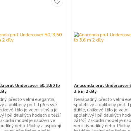
a prut Undercover 50, 3,50 lb
Anaconda prut Undercover 5
díly
3,6 m 2 díly
ný, přesto velmi elegantní,
Nenápadný, přesto velmi ele
vý a oblíbený prut. I přes své
spolehlivý a oblíbený prut. I
uhlíkové tělo je velmi silný a je
štíhlé, uhlíkové tělo je velmi 
vý i při dalekých hodech s těžší
spolehlivý i při dalekých hod
Základní model je nabízen ve
zátěží. Základní model je na
oudílný nebo třídílný a uspokojí
verzi dvoudílný nebo třídílný