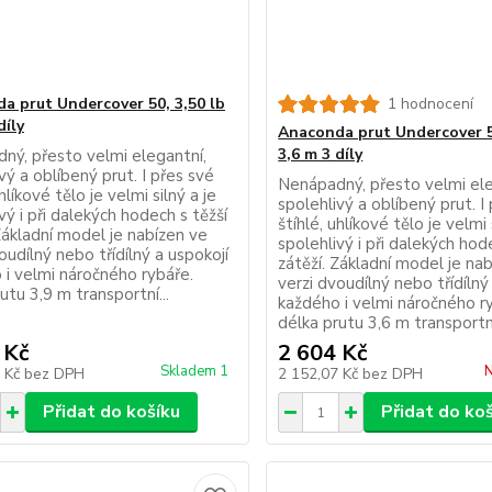
a prut Undercover 50, 3,50 lb
1 hodnocení
díly
Anaconda prut Undercover 5
3,6 m 3 díly
ný, přesto velmi elegantní,
vý a oblíbený prut. I přes své
Nenápadný, přesto velmi ele
uhlíkové tělo je velmi silný a je
spolehlivý a oblíbený prut. I
vý i při dalekých hodech s těžší
štíhlé, uhlíkové tělo je velmi 
Základní model je nabízen ve
spolehlivý i při dalekých hod
oudílný nebo třídílný a uspokojí
zátěží. Základní model je na
 i velmi náročného rybáře.
verzi dvoudílný nebo třídílný
utu 3,9 m transportní...
každého i velmi náročného r
délka prutu 3,6 m transportní
 Kč
2 604 Kč
Skladem 1
N
9 Kč
bez DPH
2 152,07 Kč
bez DPH
Přidat do košíku
Přidat do ko