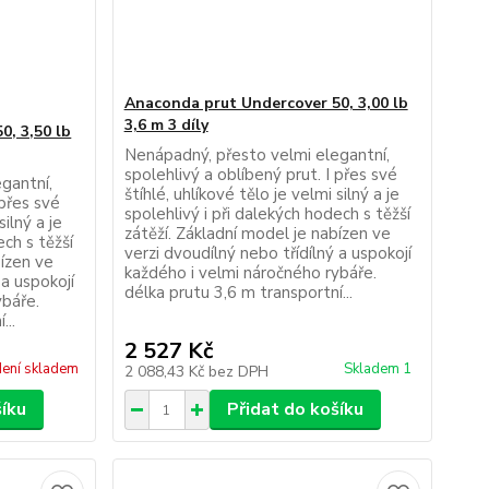
Anaconda prut Undercover 50, 3,00 lb
3,6 m 3 díly
0, 3,50 lb
Nenápadný, přesto velmi elegantní,
spolehlivý a oblíbený prut. I přes své
gantní,
štíhlé, uhlíkové tělo je velmi silný a je
 přes své
spolehlivý i při dalekých hodech s těžší
silný a je
zátěží. Základní model je nabízen ve
ech s těžší
verzi dvoudílný nebo třídílný a uspokojí
bízen ve
každého i velmi náročného rybáře.
 a uspokojí
délka prutu 3,6 m transportní...
ybáře.
...
2 527 Kč
ení skladem
Skladem 1
2 088,43 Kč
bez DPH
šíku
Přidat do košíku