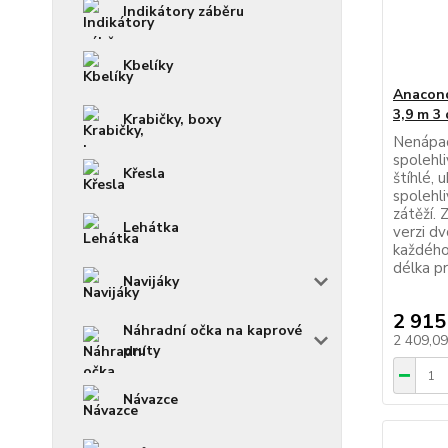
Indikátory záběru
Kbelíky
Anacond
3,9 m 3 
Krabičky, boxy
Nenápad
spolehli
Křesla
štíhlé, 
spolehli
zátěží. 
Lehátka
verzi dv
každého
délka pr
Navijáky
2 915
Náhradní očka na kaprové
2 409,0
pruty
Návazce