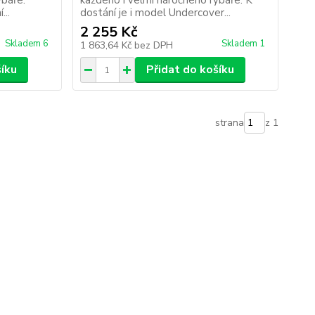
ybáře.
každého i velmi náročného rybáře. K
...
dostání je i model Undercover...
2 255 Kč
Skladem 6
Skladem 1
1 863,64 Kč
bez DPH
šíku
Přidat do košíku
strana
z 1