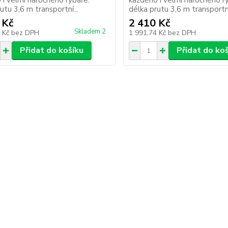
 i velmi náročného rybáře.
každého i velmi náročného r
utu 3,6 m transportní...
délka prutu 3,6 m transportní
 Kč
2 410 Kč
Skladem 2
3 Kč
bez DPH
1 991,74 Kč
bez DPH
Přidat do košíku
Přidat do ko