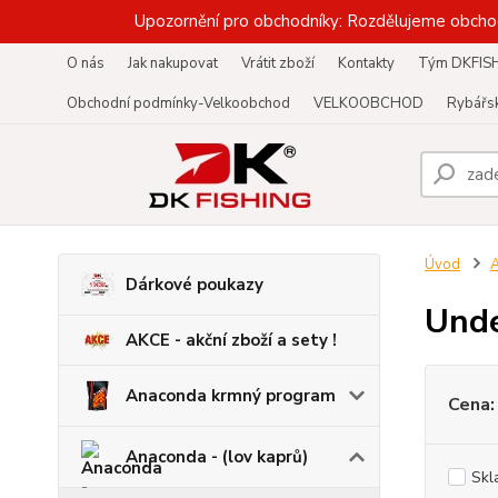
Upozornění pro obchodníky: Rozdělujeme obcho
O nás
Jak nakupovat
Vrátit zboží
Kontakty
Tým DKFIS
Obchodní podmínky-Velkoobchod
VELKOOBCHOD
Rybářsk
Úvod
A
Dárkové poukazy
Unde
AKCE - akční zboží a sety !
Anaconda krmný program
Cena:
Anaconda - (lov kaprů)
Skl