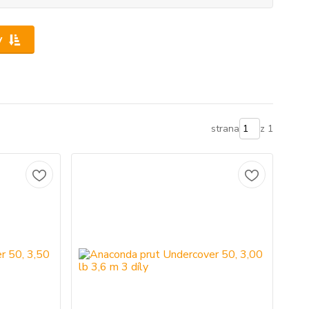
y
strana
z 1