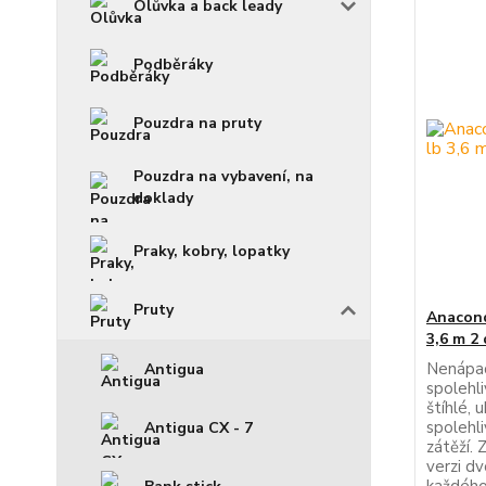
Olůvka a back leady
Podběráky
Pouzdra na pruty
Pouzdra na vybavení, na
doklady
Praky, kobry, lopatky
Pruty
Anacond
3,6 m 2 
Nenápad
Antigua
spolehli
štíhlé, 
spolehli
Antigua CX - 7
zátěží. 
verzi dv