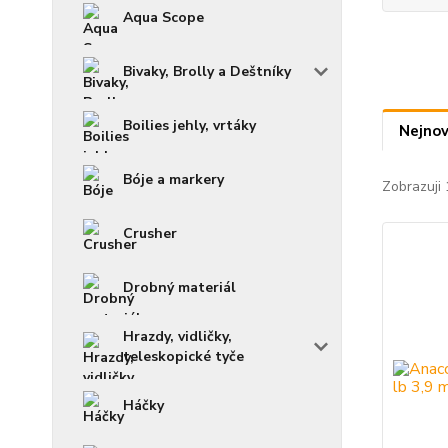
Aqua Scope
Bivaky, Brolly a Deštníky
Boilies jehly, vrtáky
Nejnov
Bóje a markery
Zobrazuji 
Crusher
Drobný materiál
Hrazdy, vidličky,
teleskopické tyče
Háčky