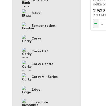
každého
Bank stick
délka pr
2 527
Blaxx
2 088,4
Bomber rocket
Corky
Corky CX²
Corky Gentle
Corky V - Series
Exige
Incredible