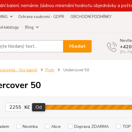
dní balení, nemáme žádnou minimální hodnotu objednávky a pošto
HING
Ochrana soukromí - GDPR
OBCHODNÍ PODMÍNKY
é katalogy
Blog
Nevíte
Hledat
+420
(Po-Pá
naconda - (lov kaprů)
Pruty
Undercover 50
rcover 50
Kč
Od
adem
Novinka
Akce
Doprava ZDARMA
TOP 