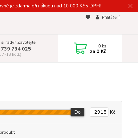
vné je zdarma při nákupu nad 10 000 Kč s DPH!
Přihlášení
 si rady? Zavolejte.
0
ks
 739 734 025
za
0 Kč
, 7-18 hod.)
Do
Kč
produkt