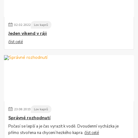
02
.
02
.
2022
Lov kaprů
Jeden víkend v ráji
číst celé
23
.
08
.
2019
Lov kaprů
Správné rozhodnutí
Počasí se lepší a je čas vyrazit k vodě. Dvoudenní vycházka je
přímo stvořena na chycení hezkého kapra.
číst celé