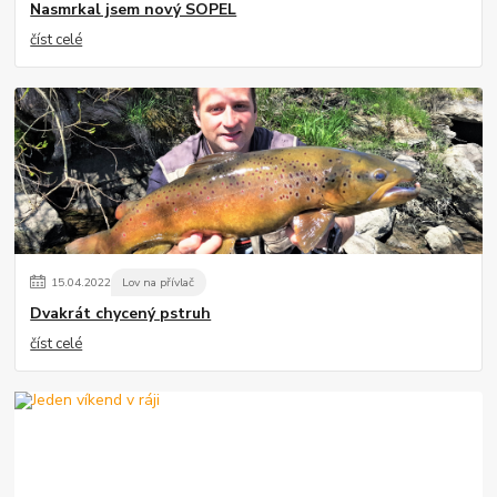
Nasmrkal jsem nový SOPEL
číst celé
15
.
04
.
2022
Lov na přívlač
Dvakrát chycený pstruh
číst celé