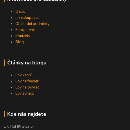
O nás
Jak nakupovat
Obchodní podmínky
Fotogalerie
Kontakty
Blog
Články na blogu
Lov kaprů
Lov na feeder
Lov na přívlač
Lov sumců
Kde nás najdete
DK FISHING s.r.o.