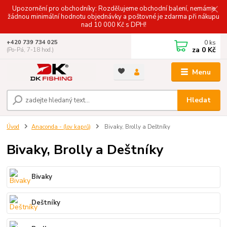
Upozornění pro obchodníky: Rozdělujeme obchodní balení, nemáme
žádnou minimální hodnotu objednávky a poštovné je zdarma při nákupu
nad 10 000 Kč s DPH!
0
ks
+420 739 734 025
za
0 Kč
(Po-Pá, 7-18 hod.)
Menu
Hledat
Úvod
Anaconda - (lov kaprů)
Bivaky, Brolly a Deštníky
Bivaky, Brolly a Deštníky
Bivaky
Deštníky