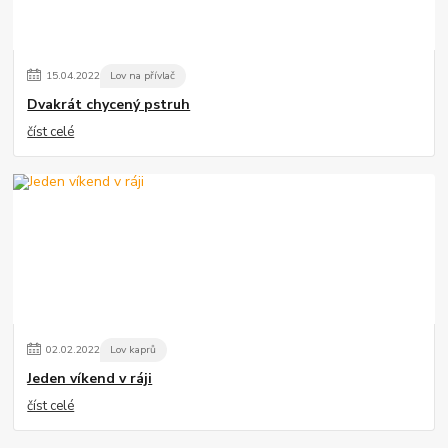
15
.
04
.
2022
Lov na přívlač
Dvakrát chycený pstruh
číst celé
02
.
02
.
2022
Lov kaprů
Jeden víkend v ráji
číst celé