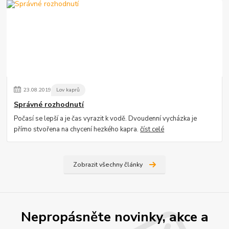
23
.
08
.
2019
Lov kaprů
Správné rozhodnutí
Počasí se lepší a je čas vyrazit k vodě. Dvoudenní vycházka je
přímo stvořena na chycení hezkého kapra.
číst celé
Zobrazit všechny články
Nepropásněte novinky, akce a