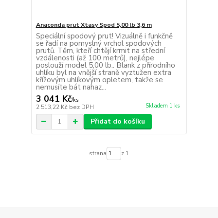
Anaconda prut Xtasy Spod 5,00 lb 3,6 m
Speciální spodový prut! Vizuálně i funkčně
se řadí na pomyslný vrchol spodových
prutů. Těm, kteří chtějí krmit na střední
vzdálenosti (až 100 metrů), nejlépe
poslouží model 5,00 lb.. Blank z přírodního
uhlíku byl na vnější straně vyztužen extra
křížovým uhlíkovým opletem, takže se
nemusíte bát nahaz...
3 041 Kč
/
ks
Skladem 1 ks
2 513,22 Kč
bez DPH
Přidat do košíku
strana
z 1