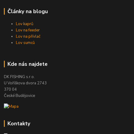
Články na blogu
Lov kaprů
Lov na feeder
Lov na přívlač
Lov sumců
Kde nás najdete
DK FISHING s.r.o.
U Voříškova dvora 2743
370 04
České Budějovice
Kontakty