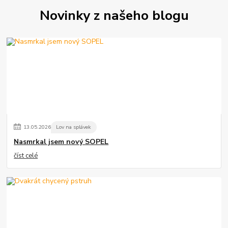
Novinky z našeho blogu
13
.
05
.
2026
Lov na splávek
Nasmrkal jsem nový SOPEL
číst celé