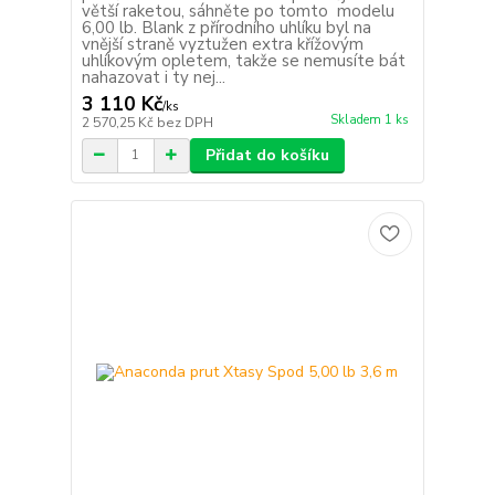
větší raketou, sáhněte po tomto modelu
6,00 lb. Blank z přírodního uhlíku byl na
vnější straně vyztužen extra křížovým
uhlíkovým opletem, takže se nemusíte bát
nahazovat i ty nej...
3 110 Kč
/
ks
Skladem 1 ks
2 570,25 Kč
bez DPH
Přidat do košíku