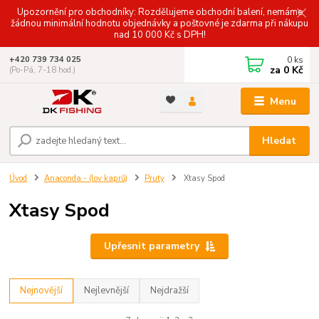
Upozornění pro obchodníky: Rozdělujeme obchodní balení, nemáme
žádnou minimální hodnotu objednávky a poštovné je zdarma při nákupu
nad 10 000 Kč s DPH!
0
ks
+420 739 734 025
za
0 Kč
(Po-Pá, 7-18 hod.)
Menu
Hledat
Úvod
Anaconda - (lov kaprů)
Pruty
Xtasy Spod
Xtasy Spod
Upřesnit parametry
Nejnovější
Nejlevnější
Nejdražší