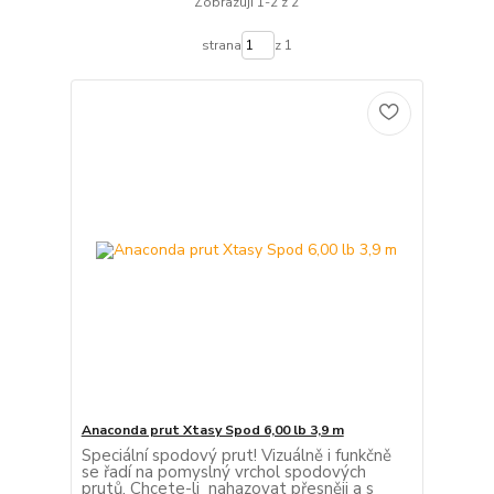
Zobrazuji 1-2 z 2
strana
z 1
Anaconda prut Xtasy Spod 6,00 lb 3,9 m
Speciální spodový prut! Vizuálně i funkčně
se řadí na pomyslný vrchol spodových
prutů. Chcete-li nahazovat přesněji a s