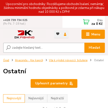
Upozornění pro obchodníky: Rozdělujeme obchodní balení, nemáme
žádnou minimální hodnotu objednávky a poštovné je zdarma při nákupu
nad 10 000 Kč s DPH!
0
ks
+420 739 734 025
za
0 Kč
(Po-Pá, 7-18 hod.)
Menu
Hledat
Úvod
Anaconda - (lov kaprů)
Vše k výrobě návazců, bižuterie
Ostatní
Ostatní
Upřesnit parametry
Nejnovější
Nejlevnější
Nejdražší