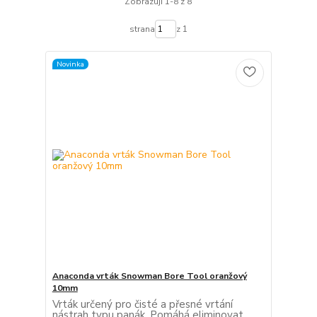
Zobrazuji 1-8 z 8
strana
z 1
Novinka
Anaconda vrták Snowman Bore Tool oranžový
10mm
Vrták určený pro čisté a přesné vrtání
nástrah typu panák. Pomáhá eliminovat