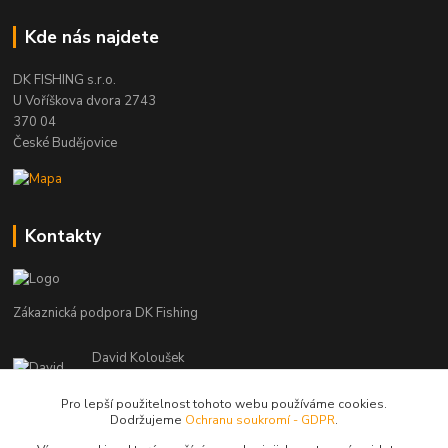
Kde nás najdete
DK FISHING s.r.o.
U Voříškova dvora 2743
370 04
České Budějovice
Kontakty
Zákaznická podpora DK Fishing
David Koloušek
+420 739 734 025
(Po-Pá, 7-18 hod.)
Pro lepší použitelnost tohoto webu používáme cookies.
Dodržujeme
Ochranu soukromí - GDPR
.
david@dkfishing.cz