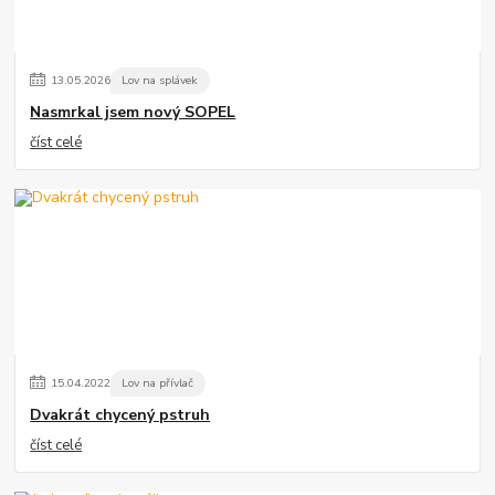
13
.
05
.
2026
Lov na splávek
Nasmrkal jsem nový SOPEL
číst celé
15
.
04
.
2022
Lov na přívlač
Dvakrát chycený pstruh
číst celé