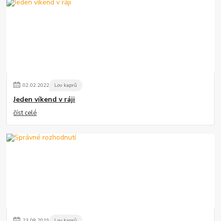
02
.
02
.
2022
Lov kaprů
Jeden víkend v ráji
číst celé
23
.
08
.
2019
Lov kaprů