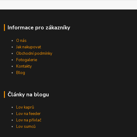
Informace pro zákazníky
O nás
Jak nakupovat
Obchodní podmínky
Fotogalerie
Kontakty
Blog
Články na blogu
Lov kaprů
Lov na feeder
Lov na přívlač
Lov sumců