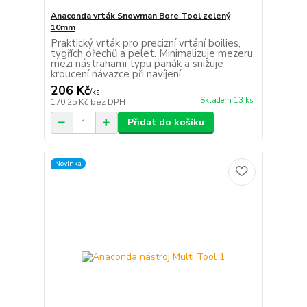
Anaconda vrták Snowman Bore Tool zelený
10mm
Praktický vrták pro precizní vrtání boilies,
tygřích ořechů a pelet. Minimalizuje mezeru
mezi nástrahami typu panák a snižuje
kroucení návazce při navíjení.
206 Kč
/
ks
Skladem 13 ks
170,25 Kč
bez DPH
Přidat do košíku
Novinka