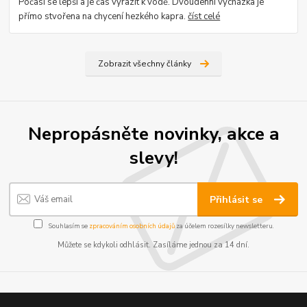
Počasí se lepší a je čas vyrazit k vodě. Dvoudenní vycházka je
přímo stvořena na chycení hezkého kapra.
číst celé
Zobrazit všechny články
Nepropásněte novinky, akce a
slevy!
Přihlásit se
Souhlasím se
zpracováním osobních údajů
za účelem rozesílky newsletteru.
Můžete se kdykoli odhlásit. Zasíláme jednou za 14 dní.