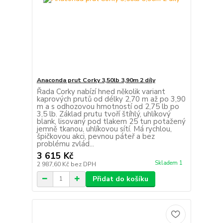
Anaconda prut Corky 3,50lb 3,90m 2 díly
Řada Corky nabízí hned několik variant
kaprových prutů od délky 2,70 m až po 3,90
m a s odhozovou hmotností od 2,75 lb po
3,5 lb. Základ prutu tvoří štíhlý, uhlíkový
blank, lisovaný pod tlakem 25 tun potažený
jemně tkanou, uhlíkovou sítí. Má rychlou,
špičkovou akci, pevnou páteř a bez
problému zvlád...
3 615 Kč
Skladem 1
2 987,60 Kč
bez DPH
Přidat do košíku