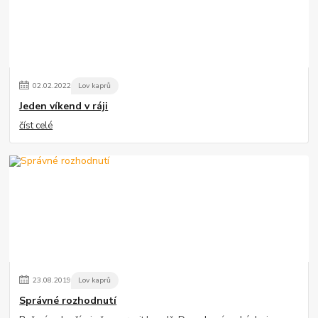
02
.
02
.
2022
Lov kaprů
Jeden víkend v ráji
číst celé
23
.
08
.
2019
Lov kaprů
Správné rozhodnutí