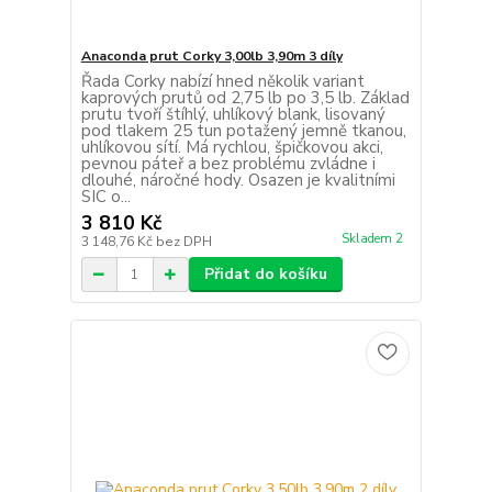
Anaconda prut Corky 3,00lb 3,90m 3 díly
Řada Corky nabízí hned několik variant
kaprových prutů od 2,75 lb po 3,5 lb. Základ
prutu tvoří štíhlý, uhlíkový blank, lisovaný
pod tlakem 25 tun potažený jemně tkanou,
uhlíkovou sítí. Má rychlou, špičkovou akci,
pevnou páteř a bez problému zvládne i
dlouhé, náročné hody. Osazen je kvalitními
SIC o...
3 810 Kč
Skladem 2
3 148,76 Kč
bez DPH
Přidat do košíku