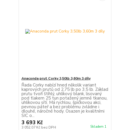
Anaconda prut Corky 3,50lb 3,60m 3 díly
Řada Corky nabízí hned několik variant
kaprových prutů od 2,75 lb po 3,5 lb. Základ
prutu tvoří štíhlý, uhlíkový blank, lisovaný
pod tlakem 25 tun potažený jemně tkanou,
uhlíkovou sítí. Má rychlou, špičkovou akci,
pevnou páteř a bez problému zvládne i
dlouhé, náročné hody. Osazen je kvalitními
SIC o...
3 693 Kč
Skladem 1
3 052,07 Kč
bez DPH