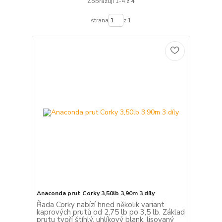
Zobrazuji 1-4 z 4
strana
z 1
Anaconda prut Corky 3,50lb 3,90m 3 díly
Řada Corky nabízí hned několik variant
kaprových prutů od 2,75 lb po 3,5 lb. Základ
prutu tvoří štíhlý, uhlíkový blank, lisovaný