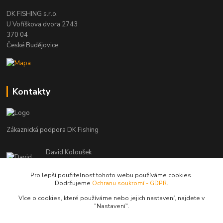
DK FISHING s.r.o.
U Voříškova dvora 2743
370 04
České Budějovice
Kontakty
Zákaznická podpora DK Fishing
David Koloušek
+420 739 734 025
(Po-Pá, 7-18 hod.)
Pro lepší použitelnost tohoto webu používáme cookies.
Dodržujeme
Ochranu soukromí - GDPR
.
david@dkfishing.cz
Více o cookies, které používáme nebo jejich nastavení, najdete v
"N
astavení"
.