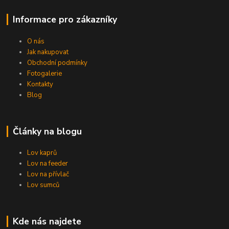
Informace pro zákazníky
O nás
Jak nakupovat
Obchodní podmínky
Fotogalerie
Kontakty
Blog
Články na blogu
Lov kaprů
Lov na feeder
Lov na přívlač
Lov sumců
Kde nás najdete