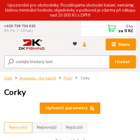
Upozornění pro obchodníky: Rozdělujeme obchodní balení, nemáme
žádnou minimální hodnotu objednávky a poštovné je zdarma při nákupu
nad 10 000 Kč s DPH!
0
ks
+420 739 734 025
za
0 Kč
(Po-Pá, 7-18 hod.)
Menu
Hledat
Úvod
Anaconda - (lov kaprů)
Pruty
Corky
Corky
Upřesnit parametry
Nejnovější
Nejlevnější
Nejdražší