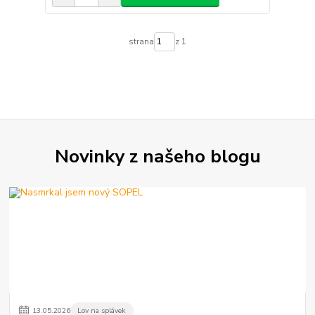
strana
z 1
Novinky z našeho blogu
13
.
05
.
2026
Lov na splávek