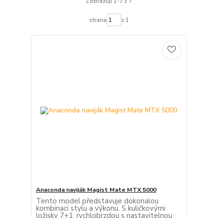
Zobrazuji 1-7 z 7
strana
z 1
Anaconda naviják Magist Mate MTX 5000
Tento model představuje dokonalou
kombinaci stylu a výkonu. S kuličkovými
ložisky 7+1, rychlobrzdou s nastavitelnou