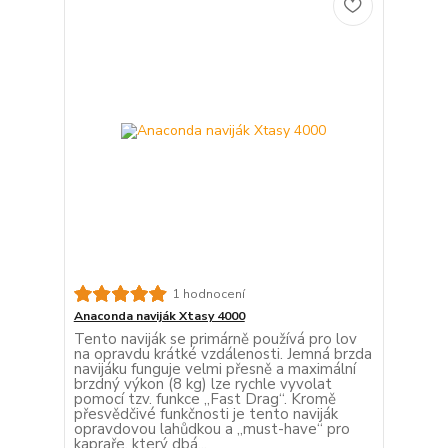
1 hodnocení
Anaconda naviják Xtasy 4000
Tento naviják se primárně používá pro lov
na opravdu krátké vzdálenosti. Jemná brzda
navijáku funguje velmi přesně a maximální
brzdný výkon (8 kg) lze rychle vyvolat
pomocí tzv. funkce „Fast Drag“. Kromě
přesvědčivé funkčnosti je tento naviják
opravdovou lahůdkou a „must-have“ pro
kapraře, který dbá...