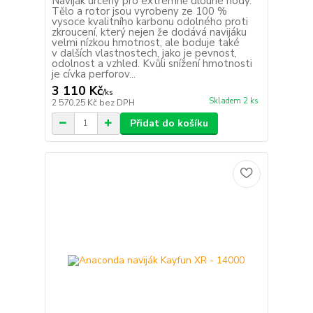
Naviják určený pro extrémně dlouhé hody.
Tělo a rotor jsou vyrobeny ze 100 %
vysoce kvalitního karbonu odolného proti
zkroucení, který nejen že dodává navijáku
velmi nízkou hmotnost, ale boduje také
v dalších vlastnostech, jako je pevnost,
odolnost a vzhled. Kvůli snížení hmotnosti
je cívka perforov...
3 110 Kč
/
ks
Skladem 2 ks
2 570,25 Kč
bez DPH
Přidat do košíku