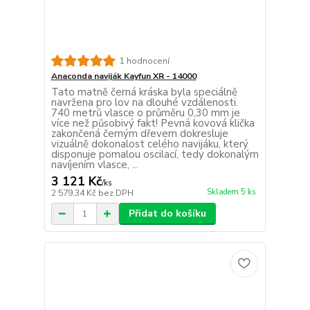
1 hodnocení
Anaconda naviják Kayfun XR - 14000
Tato matně černá kráska byla speciálně
navržena pro lov na dlouhé vzdálenosti.
740 metrů vlasce o průměru 0,30 mm je
více než působivý fakt! Pevná kovová klička
zakončená černým dřevem dokresluje
vizuálně dokonalost celého navijáku, který
disponuje pomalou oscilací, tedy dokonalým
navíjením vlasce, ...
3 121 Kč
/
ks
Skladem 5 ks
2 579,34 Kč
bez DPH
Přidat do košíku