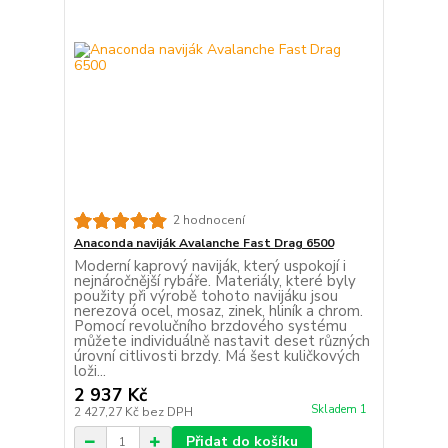
2 hodnocení
Anaconda naviják Avalanche Fast Drag 6500
Moderní kaprový naviják, který uspokojí i
nejnáročnější rybáře. Materiály, které byly
použity při výrobě tohoto navijáku jsou
nerezová ocel, mosaz, zinek, hliník a chrom.
Pomocí revolučního brzdového systému
můžete individuálně nastavit deset různých
úrovní citlivosti brzdy. Má šest kuličkových
loži...
2 937 Kč
Skladem 1
2 427,27 Kč
bez DPH
Přidat do košíku