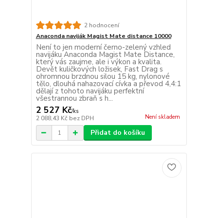
2 hodnocení
Anaconda naviják Magist Mate distance 10000
Není to jen moderní černo-zelený vzhled
navijáku Anaconda Magist Mate Distance,
který vás zaujme, ale i výkon a kvalita.
Devět kuličkových ložisek, Fast Drag s
ohromnou brzdnou silou 15 kg, nylonové
tělo, dlouhá nahazovací cívka a převod 4,4:1
dělají z tohoto navijáku perfektní
všestrannou zbraň s h...
2 527 Kč
/
ks
Není skladem
2 088,43 Kč
bez DPH
Přidat do košíku