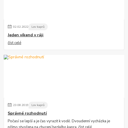
02
.
02
.
2022
Lov kaprů
Jeden víkend v ráji
číst celé
23
.
08
.
2019
Lov kaprů
Správné rozhodnutí
Počasí se lepší a je čas vyrazit k vodě. Dvoudenní vycházka je
přímo stvořena na chycení hezkého kapra.
číst celé