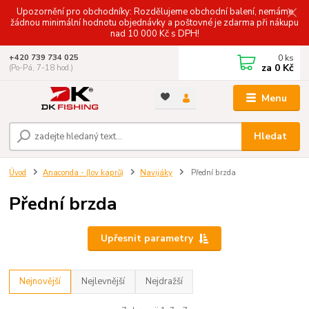
Upozornění pro obchodníky: Rozdělujeme obchodní balení, nemáme
žádnou minimální hodnotu objednávky a poštovné je zdarma při nákupu
nad 10 000 Kč s DPH!
0
ks
+420 739 734 025
za
0 Kč
(Po-Pá, 7-18 hod.)
Menu
Hledat
Úvod
Anaconda - (lov kaprů)
Navijáky
Přední brzda
Přední brzda
Upřesnit parametry
Nejnovější
Nejlevnější
Nejdražší