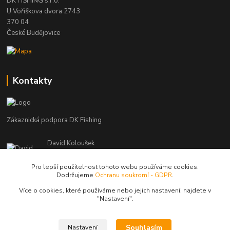
DK FISHING s.r.o.
U Voříškova dvora 2743
370 04
České Budějovice
Kontakty
Zákaznická podpora DK Fishing
David Koloušek
+420 739 734 025
(Po-Pá, 7-18 hod.)
Pro lepší použitelnost tohoto webu používáme cookies.
Dodržujeme
Ochranu soukromí - GDPR
.
david@dkfishing.cz
Více o cookies, které používáme nebo jejich nastavení, najdete v
"N
astavení"
.
Souhlasím
Nastavení