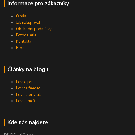
Informace pro zákazníky
O nás
Jak nakupovat
Obchodní podmínky
Fotogalerie
Kontakty
Blog
Články na blogu
Lov kaprů
Lov na feeder
Lov na přívlač
Lov sumců
Kde nás najdete