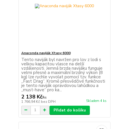
Anaconda naviják Xtasy 6000
Tento naviják byl navržen pro lov z lodi s
velkou kapacitou vlasce na delší
vzdálenosti. Jemná brzda navijáku funguje
velmi přesně a maximální brzdný výkon (8
kg) lze rychle vyvolat pomocí tzv. funkce
„Fast Drag“. Kromě přesvědčivé funkčnosti
je tento naviják opravdovou lahůdkou a
„must-have“ pro ka...
2 138 Kč
/
ks
Skladem 4 ks
1 766,94 Kč
bez DPH
Přidat do košíku