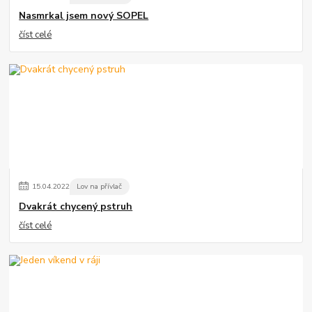
Nasmrkal jsem nový SOPEL
číst celé
15
.
04
.
2022
Lov na přívlač
Dvakrát chycený pstruh
číst celé