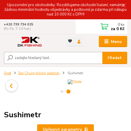
Upozornění pro obchodníky: Rozdělujeme obchodní balení, nemáme
žádnou minimální hodnotu objednávky a poštovné je zdarma při nákupu
nad 10 000 Kč s DPH!
0
ks
+420 739 734 025
za
0 Kč
(Po-Pá, 7-18 hod.)
Menu
Hledat
Úvod
Šon Chung fishing selection
Sushimetr
Sushimetr
Upřesnit parametry