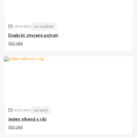
15
.
04
.
2022
Lov na přívlač
Dvakrát chycený pstruh
číst celé
02
.
02
.
2022
Lov kaprů
Jeden víkend v ráji
číst celé