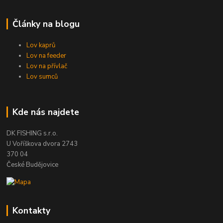
Články na blogu
Lov kaprů
Lov na feeder
Lov na přívlač
Lov sumců
Kde nás najdete
DK FISHING s.r.o.
U Voříškova dvora 2743
370 04
České Budějovice
Kontakty