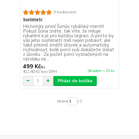
3 hodnocení
Sushimetr
Historicky první Šonův rybářský merch!
Pokud Šona znáte, tak víte, že miluje
rybaření a je pro každou legraci. A proto by
vás jeho sushimetr měl nejen pobavit, ale
také přesně změřit úlovek a automaticky
rozhodnout, kolik porcí suši dokážete získat
z úlovku. Za počet porcí vyznačených na
výrobku ne...
499 Kč
/
ks
Skladem > 20 ks
412,40 Kč
bez DPH
Přidat do košíku
strana
z 1