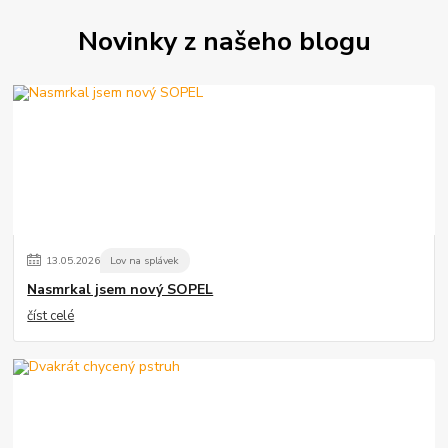
Novinky z našeho blogu
13
.
05
.
2026
Lov na splávek
Nasmrkal jsem nový SOPEL
číst celé