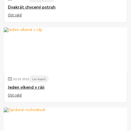
Dvakrát chycený pstruh
číst celé
02
.
02
.
2022
Lov kaprů
Jeden víkend v ráji
číst celé