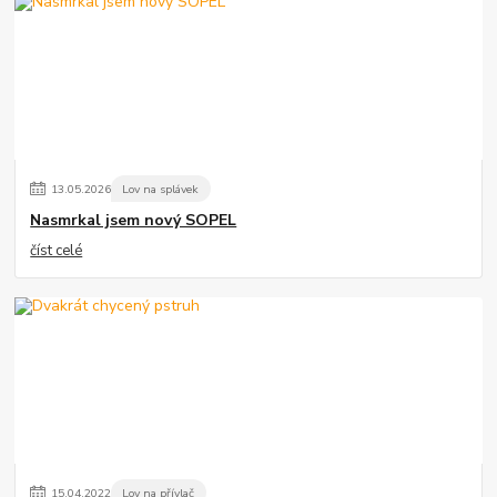
13
.
05
.
2026
Lov na splávek
Nasmrkal jsem nový SOPEL
číst celé
15
.
04
.
2022
Lov na přívlač