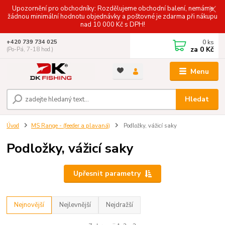
Upozornění pro obchodníky: Rozdělujeme obchodní balení, nemáme
žádnou minimální hodnotu objednávky a poštovné je zdarma při nákupu
nad 10 000 Kč s DPH!
0
ks
+420 739 734 025
za
0 Kč
(Po-Pá, 7-18 hod.)
Menu
Hledat
Úvod
MS Range - (feeder a plavaná)
Podložky, vážicí saky
Podložky, vážicí saky
Upřesnit parametry
Nejnovější
Nejlevnější
Nejdražší