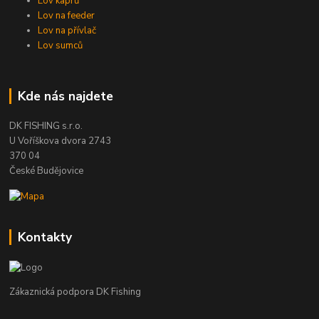
Lov kaprů
Lov na feeder
Lov na přívlač
Lov sumců
Kde nás najdete
DK FISHING s.r.o.
U Voříškova dvora 2743
370 04
České Budějovice
Kontakty
Zákaznická podpora DK Fishing