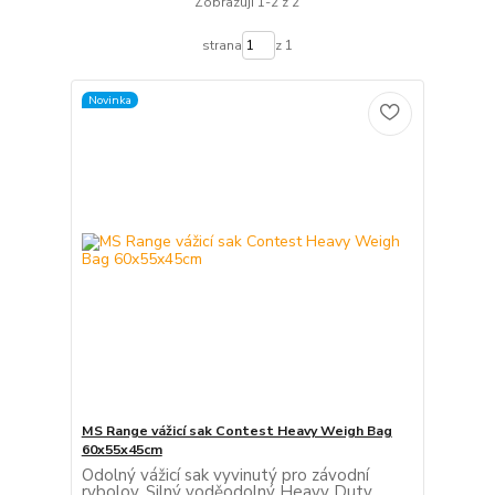
Zobrazuji 1-2 z 2
strana
z 1
Novinka
MS Range vážicí sak Contest Heavy Weigh Bag
60x55x45cm
Odolný vážicí sak vyvinutý pro závodní
rybolov. Silný voděodolný Heavy Duty