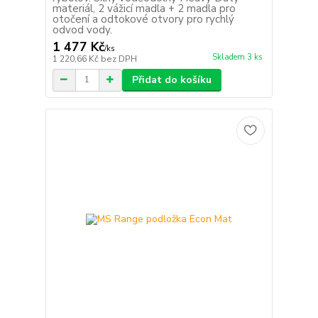
materiál, 2 vážicí madla + 2 madla pro
otočení a odtokové otvory pro rychlý
odvod vody.
1 477 Kč
/
ks
Skladem 3 ks
1 220,66 Kč
bez DPH
Přidat do košíku