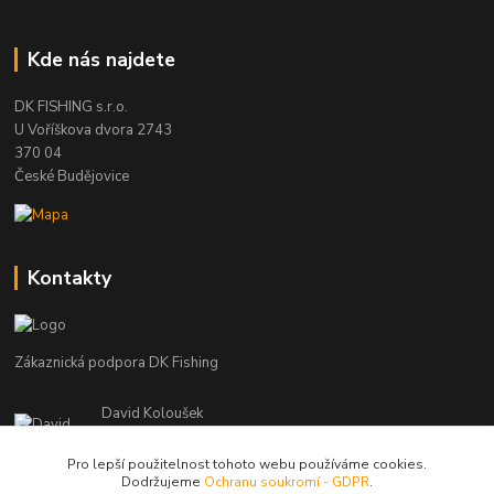
Kde nás najdete
DK FISHING s.r.o.
U Voříškova dvora 2743
370 04
České Budějovice
Kontakty
Zákaznická podpora DK Fishing
David Koloušek
+420 739 734 025
(Po-Pá, 7-18 hod.)
Pro lepší použitelnost tohoto webu používáme cookies.
Dodržujeme
Ochranu soukromí - GDPR
.