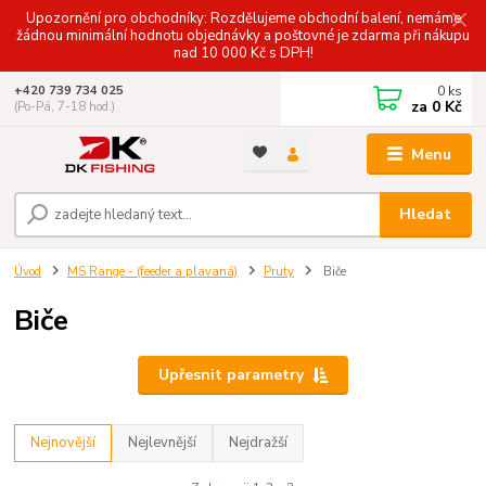
Upozornění pro obchodníky: Rozdělujeme obchodní balení, nemáme
žádnou minimální hodnotu objednávky a poštovné je zdarma při nákupu
nad 10 000 Kč s DPH!
0
ks
+420 739 734 025
za
0 Kč
(Po-Pá, 7-18 hod.)
Menu
Hledat
Úvod
MS Range - (feeder a plavaná)
Pruty
Biče
Biče
Upřesnit parametry
Nejnovější
Nejlevnější
Nejdražší