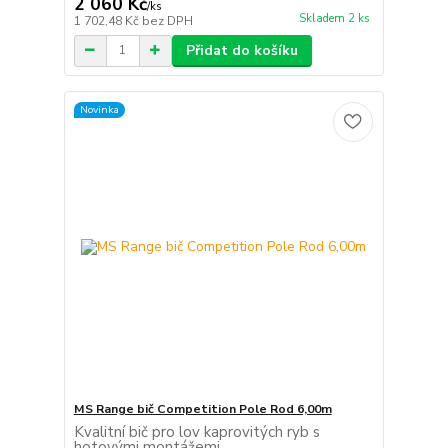
2 060 Kč
/
ks
Skladem 2 ks
1 702,48 Kč
bez DPH
Přidat do košíku
Novinka
MS Range bič Competition Pole Rod 6,00m
Kvalitní bič pro lov kaprovitých ryb s
hotovými montážemi.