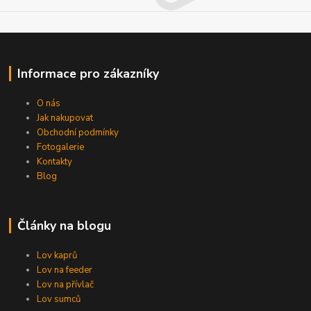
Informace pro zákazníky
O nás
Jak nakupovat
Obchodní podmínky
Fotogalerie
Kontakty
Blog
Články na blogu
Lov kaprů
Lov na feeder
Lov na přívlač
Lov sumců