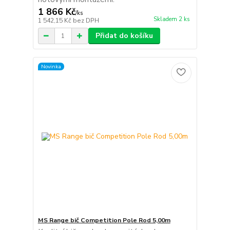
1 866 Kč
/
ks
Skladem 2 ks
1 542,15 Kč
bez DPH
Přidat do košíku
Novinka
MS Range bič Competition Pole Rod 5,00m