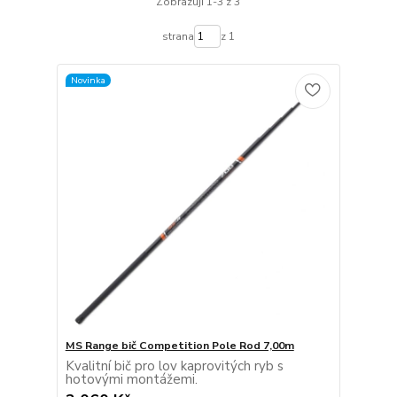
Zobrazuji 1-3 z 3
strana
z 1
Novinka
MS Range bič Competition Pole Rod 7,00m
Kvalitní bič pro lov kaprovitých ryb s
hotovými montážemi.