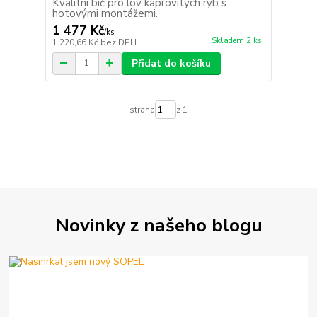
Kvalitní bič pro lov kaprovitých ryb s
hotovými montážemi.
1 477 Kč
/
ks
Skladem 2 ks
1 220,66 Kč
bez DPH
Přidat do košíku
strana
z 1
Novinky z našeho blogu