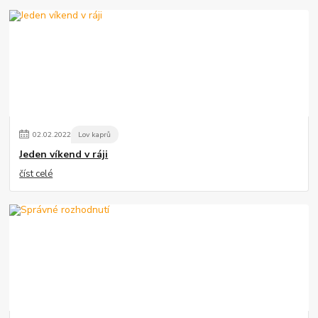
02
.
02
.
2022
Lov kaprů
Jeden víkend v ráji
číst celé