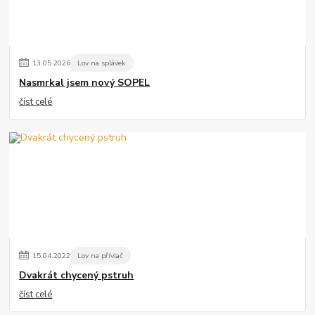
13
.
05
.
2026
Lov na splávek
Nasmrkal jsem nový SOPEL
číst celé
15
.
04
.
2022
Lov na přívlač
Dvakrát chycený pstruh
číst celé