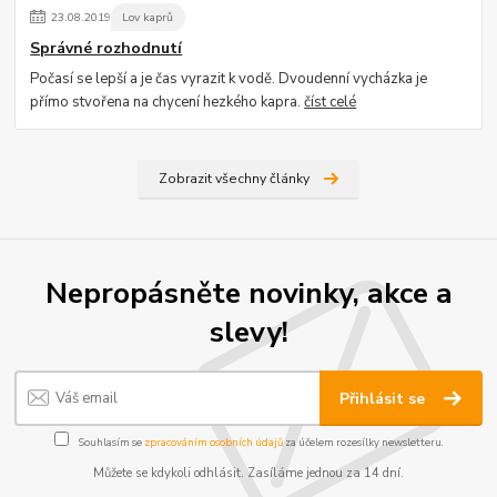
23
.
08
.
2019
Lov kaprů
Správné rozhodnutí
Počasí se lepší a je čas vyrazit k vodě. Dvoudenní vycházka je
přímo stvořena na chycení hezkého kapra.
číst celé
Zobrazit všechny články
Nepropásněte novinky, akce a
slevy!
Přihlásit se
Souhlasím se
zpracováním osobních údajů
za účelem rozesílky newsletteru.
Můžete se kdykoli odhlásit. Zasíláme jednou za 14 dní.