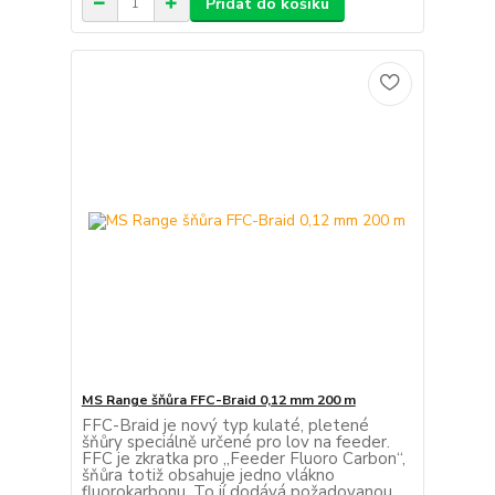
Přidat do košíku
MS Range šňůra FFC-Braid 0,12 mm 200 m
FFC-Braid je nový typ kulaté, pletené
šňůry speciálně určené pro lov na feeder.
FFC je zkratka pro „Feeder Fluoro Carbon“,
šňůra totiž obsahuje jedno vlákno
fluorokarbonu. To jí dodává požadovanou