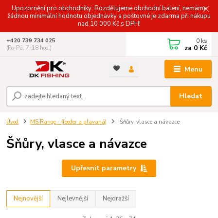
Upozornění pro obchodníky: Rozdělujeme obchodní balení, nemáme
žádnou minimální hodnotu objednávky a poštovné je zdarma při nákupu
nad 10 000 Kč s DPH!
0
ks
+420 739 734 025
za
0 Kč
(Po-Pá, 7-18 hod.)
Menu
Hledat
Úvod
MS Range - (feeder a plavaná)
Šňůry, vlasce a návazce
Šňůry, vlasce a návazce
Upřesnit parametry
Nejnovější
Nejlevnější
Nejdražší