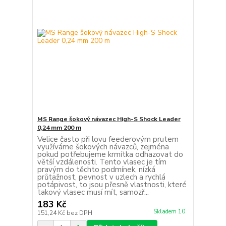
MS Range šokový návazec High-S Shock Leader
0,24 mm 200 m
Velice často při lovu feederovým prutem
využíváme šokových návazců, zejména
pokud potřebujeme krmítka odhazovat do
větší vzdálenosti. Tento vlasec je tím
pravým do těchto podmínek, nízká
průtažnost, pevnost v uzlech a rychlá
potápivost, to jsou přesně vlastnosti, které
takový vlasec musí mít, samozř...
183 Kč
Skladem 10
151,24 Kč
bez DPH