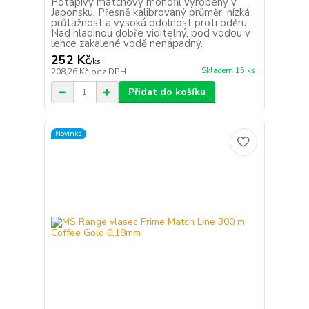
Potápivý matchový monofil vyrobený v
Japonsku. Přesně kalibrovaný průměr, nízká
průtažnost a vysoká odolnost proti oděru.
Nad hladinou dobře viditelný, pod vodou v
lehce zakalené vodě nenápadný.
252 Kč
/
ks
Skladem 15 ks
208,26 Kč
bez DPH
Přidat do košíku
Novinka