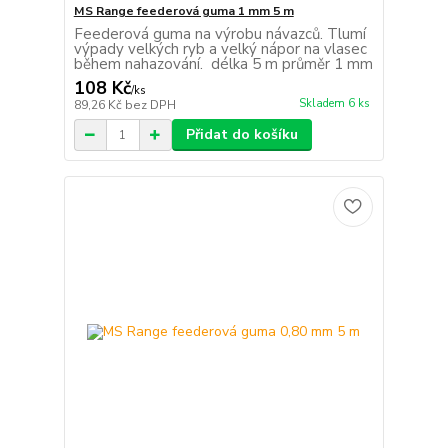
MS Range feederová guma 1 mm 5 m
Feederová guma na výrobu návazců. Tlumí
výpady velkých ryb a velký nápor na vlasec
během nahazování. délka 5 m průměr 1 mm
108 Kč
/
ks
Skladem 6 ks
89,26 Kč
bez DPH
Přidat do košíku