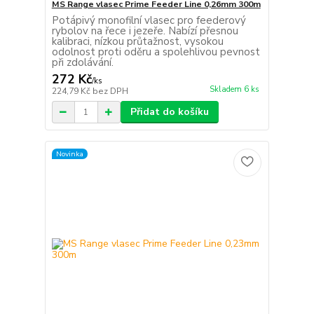
MS Range vlasec Prime Feeder Line 0,26mm 300m
Potápivý monofilní vlasec pro feederový
rybolov na řece i jezeře. Nabízí přesnou
kalibraci, nízkou průtažnost, vysokou
odolnost proti oděru a spolehlivou pevnost
při zdolávání.
272 Kč
/
ks
Skladem 6 ks
224,79 Kč
bez DPH
Přidat do košíku
Novinka