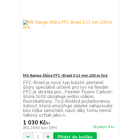
MS Range šňůra FFC-Braid 0,11 mm 200 m čirá
FFC-Braid je nový typ kulaté, pletené
šňůry speciálně určené pro lov na feeder.
FFC je zkratka pro „Feeder Fluoro Carbon“,
šňůra totiž obsahuje jedno vlákno
fluorokarbonu. To jí dodává požadovanou
tuhost, která umožňuje daleké nahazování
bez rizika zamotání, navíc díky tomu nemá
takový vztlak jako n...
1 030 Kč
/
ks
Skladem 4 ks
851,24 Kč
bez DPH
Přidat do košíku