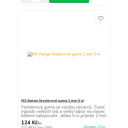
MS Range feederová guma 2 mm 5 m
Feederová guma na výrobu návazců. Tlumí
výpady velkých ryb a velký nápor na vlasec
během nahazování. délka 5 m průměr 2 mm
124 Kč
/
ks
Skladem 10 ks
102,48 Kč
bez DPH