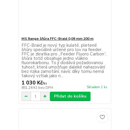
MS Range šňůra FFC-Braid 0,09 mm 200 m
FFC-Braid je nový typ kulaté, pletené
šňůry speciálně určené pro lov na feeder.
FFC je zkratka pro „Feeder Fluoro Carbon“,
šňůra totiž obsahuje jedno vlákno
fluorokarbonu. To jí dodává požadovanou
tuhost, která umožňuje daleké nahazování
bez rizika zamotání, navíc díky tomu nemá
takový vztlak jako n...
1 030 Kč
/
ks
Skladem 1 ks
851,24 Kč
bez DPH
Přidat do košíku