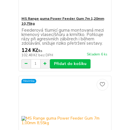
MS Range guma Power Feeder Gum 7m 1,20mm
10,75kg
Feederová tlumicí guma montovaná mezi
kmenový vlasec/šňůru a krmítko. Pohlcuje
rázy při agresivních záběrech i během
zdolávání, snižuje riziko přetržení sestavy.
124 Kč
/
ks
Skladem 6 ks
102,48 Kč
bez DPH
Přidat do košíku
Novinka