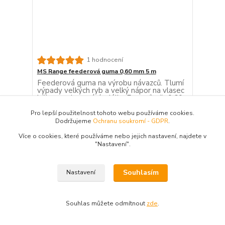
1 hodnocení
MS Range feederová guma 0,60 mm 5 m
Feederová guma na výrobu návazců. Tlumí
výpady velkých ryb a velký nápor na vlasec
během nahazování. délka 5 m průměr 0,60
mm
Pro lepší použitelnost tohoto webu používáme cookies.
89 Kč
/
ks
Dodržujeme
Ochranu soukromí - GDPR
.
Skladem 13 ks
73,55 Kč
bez DPH
Více o cookies, které používáme nebo jejich nastavení, najdete v
Přidat do košíku
"N
astavení"
.
Souhlasím
Nastavení
Souhlas můžete odmítnout
zde
.