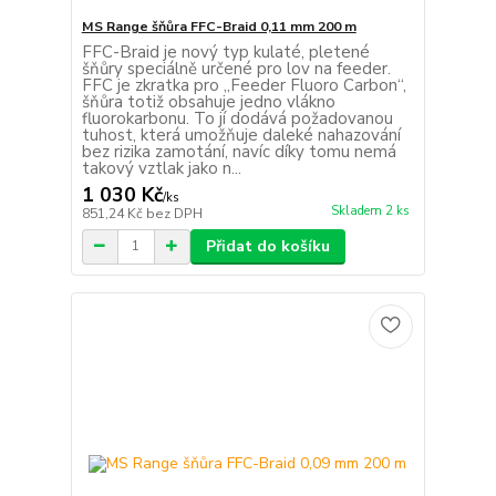
MS Range šňůra FFC-Braid 0,11 mm 200 m
FFC-Braid je nový typ kulaté, pletené
šňůry speciálně určené pro lov na feeder.
FFC je zkratka pro „Feeder Fluoro Carbon“,
šňůra totiž obsahuje jedno vlákno
fluorokarbonu. To jí dodává požadovanou
tuhost, která umožňuje daleké nahazování
bez rizika zamotání, navíc díky tomu nemá
takový vztlak jako n...
1 030 Kč
/
ks
Skladem 2 ks
851,24 Kč
bez DPH
Přidat do košíku