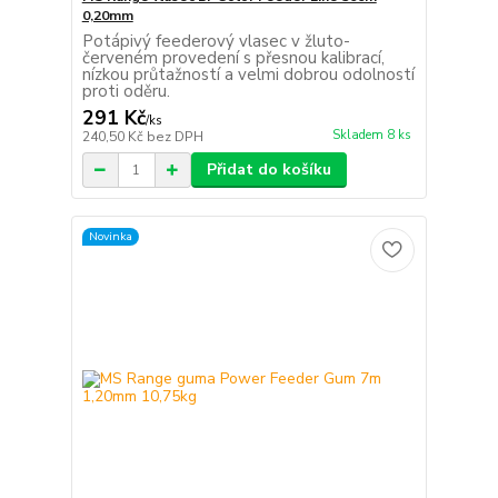
0,20mm
Potápivý feederový vlasec v žluto-
červeném provedení s přesnou kalibrací,
nízkou průtažností a velmi dobrou odolností
proti oděru.
291 Kč
/
ks
Skladem 8 ks
240,50 Kč
bez DPH
Přidat do košíku
Novinka