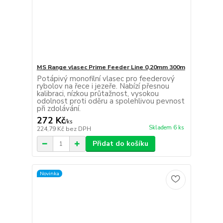
MS Range vlasec Prime Feeder Line 0,20mm 300m
Potápivý monofilní vlasec pro feederový
rybolov na řece i jezeře. Nabízí přesnou
kalibraci, nízkou průtažnost, vysokou
odolnost proti oděru a spolehlivou pevnost
při zdolávání.
272 Kč
/
ks
Skladem 6 ks
224,79 Kč
bez DPH
Přidat do košíku
Novinka