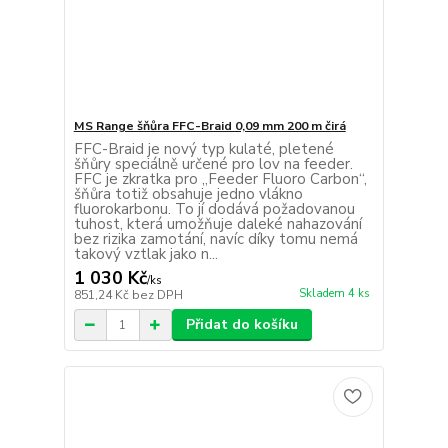
MS Range šňůra FFC-Braid 0,09 mm 200 m čirá
FFC-Braid je nový typ kulaté, pletené
šňůry speciálně určené pro lov na feeder.
FFC je zkratka pro „Feeder Fluoro Carbon“,
šňůra totiž obsahuje jedno vlákno
fluorokarbonu. To jí dodává požadovanou
tuhost, která umožňuje daleké nahazování
bez rizika zamotání, navíc díky tomu nemá
takový vztlak jako n...
1 030 Kč
/
ks
Skladem 4 ks
851,24 Kč
bez DPH
Přidat do košíku