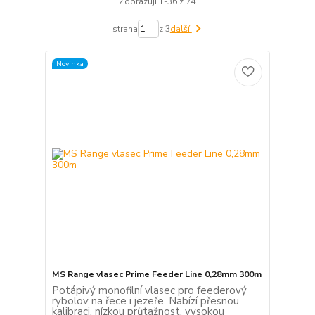
Zobrazuji 1-36 z 74
strana
z 3
další
Novinka
MS Range vlasec Prime Feeder Line 0,28mm 300m
Potápivý monofilní vlasec pro feederový
rybolov na řece i jezeře. Nabízí přesnou
kalibraci, nízkou průtažnost, vysokou