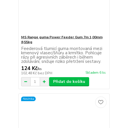
MS Range guma Power Feeder Gum 7m 1,00mm
8,55kg
Feederová tlumicí guma montovaná mezi
kmenový vlasec/šňůru a krmítko. Pohlcuje
rázy při agresivních záběrech i během
zdolávání, snižuje riziko přetržení sestavy.
124 Kč
/
ks
Skladem 6 ks
102,48 Kč
bez DPH
Přidat do košíku
Novinka