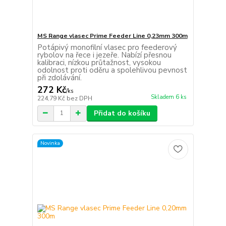
MS Range vlasec Prime Feeder Line 0,23mm 300m
Potápivý monofilní vlasec pro feederový
rybolov na řece i jezeře. Nabízí přesnou
kalibraci, nízkou průtažnost, vysokou
odolnost proti oděru a spolehlivou pevnost
při zdolávání.
272 Kč
/
ks
Skladem 6 ks
224,79 Kč
bez DPH
Přidat do košíku
Novinka