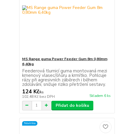
MS Range guma Power Feeder Gum 8m 0,80mm
6,40kg
Feederová tlumicí guma montovaná mezi
kmenový vlasec/šňůru a krmítko. Pohlcuje
rázy při agresivních záběrech i během
zdolávání, snižuje riziko přetržení sestavy.
124 Kč
/
ks
Skladem 6 ks
102,48 Kč
bez DPH
Přidat do košíku
Novinka