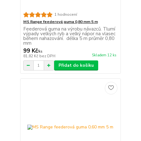
1 hodnocení
MS Range feederová guma 0,80 mm 5 m
Feederová guma na výrobu návazců. Tlumí
výpady velkých ryb a velký nápor na vlasec
během nahazování. délka 5 m průměr 0,80
mm
99 Kč
/
ks
Skladem 12 ks
81,82 Kč
bez DPH
Přidat do košíku