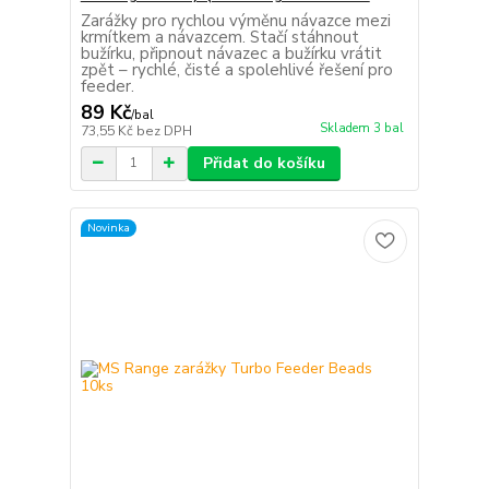
Zarážky pro rychlou výměnu návazce mezi
krmítkem a návazcem. Stačí stáhnout
bužírku, připnout návazec a bužírku vrátit
zpět – rychlé, čisté a spolehlivé řešení pro
feeder.
89 Kč
/
bal
Skladem 3 bal
73,55 Kč
bez DPH
Přidat do košíku
Novinka