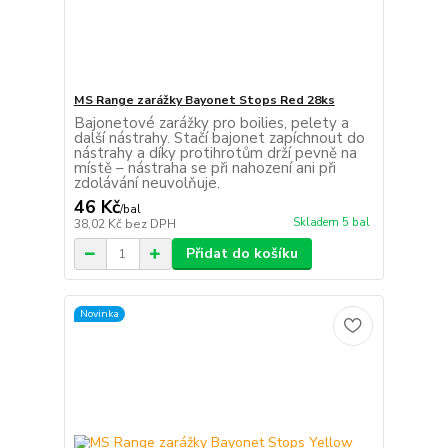
MS Range zarážky Bayonet Stops Red 28ks
Bajonetové zarážky pro boilies, pelety a
další nástrahy. Stačí bajonet zapíchnout do
nástrahy a díky protihrotům drží pevně na
místě – nástraha se při nahození ani při
zdolávání neuvolňuje.
46 Kč
/
bal
Skladem 5 bal
38,02 Kč
bez DPH
Přidat do košíku
Novinka