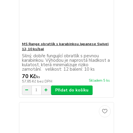
MS Range obratlík s karabinkou Japanese Swivel
12, 10 ks/bal
Silný, dobře fungující obratlík s pevnou
karabinkou. Výhodou je naprostá hladkost a
kulatost, která minimalizuje riziko
zamotání. velikost: 12 balení: 10 ks
70 Kč
/
ks
Skladem 5 ks
57,85 Kč
bez DPH
Přidat do košíku