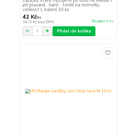
Zarážky, které využijete při lovu na feeder i
při plavané. hard - tvrdé na monofilu
velikost L balení 10 ks
42 Kč
/
ks
Skladem 5 ks
34,71 Kč
bez DPH
Přidat do košíku