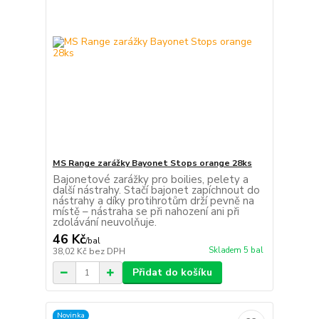
MS Range zarážky Bayonet Stops orange 28ks
Bajonetové zarážky pro boilies, pelety a
další nástrahy. Stačí bajonet zapíchnout do
nástrahy a díky protihrotům drží pevně na
místě – nástraha se při nahození ani při
zdolávání neuvolňuje.
46 Kč
/
bal
Skladem 5 bal
38,02 Kč
bez DPH
Přidat do košíku
Novinka