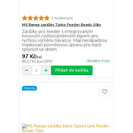
1 hodnocení
MS Range zarážky Turbo Feeder Beads 10ks
Zarážky pro feeder s integrovaným
kovovým rychlovýměnným klipem pro
rychlou výměnu návazce. Mají nenápadnou
maskovací povrchovou úpravu pro lepší
splynutí se dnem.
97 Kč
/
bal
Skladem 4 bal
80,17 Kč
bez DPH
Přidat do košíku
Novinka