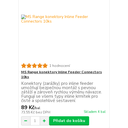
1 hodnocení
MS Range konektory Inline Feeder Connectors
10ks
Konektory (zarážky) pro inline feeder
umožňují bezpečnou montáž s pevnou
zátěží a zároveň rychlou výměnu návazce.
Fungují se všemi typy inline krmítek pro
čisté a spolehlivé sestavení.
89 Kč
/
bal
Skladem 4 bal
73,55 Kč
bez DPH
Přidat do košíku