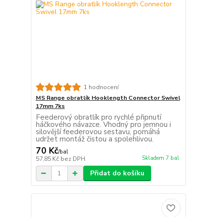
1 hodnocení
MS Range obratlík Hooklength Connector Swivel
17mm 7ks
Feederový obratlík pro rychlé připnutí
háčkového návazce. Vhodný pro jemnou i
silovější feederovou sestavu, pomáhá
udržet montáž čistou a spolehlivou.
70 Kč
/
bal
Skladem 7 bal
57,85 Kč
bez DPH
Přidat do košíku