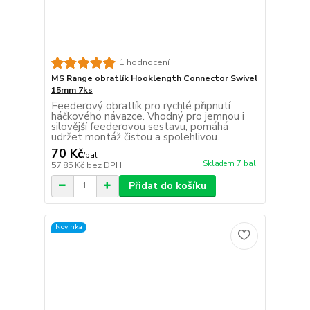
1 hodnocení
MS Range obratlík Hooklength Connector Swivel
15mm 7ks
Feederový obratlík pro rychlé připnutí
háčkového návazce. Vhodný pro jemnou i
silovější feederovou sestavu, pomáhá
udržet montáž čistou a spolehlivou.
70 Kč
/
bal
Skladem 7 bal
57,85 Kč
bez DPH
Přidat do košíku
Novinka