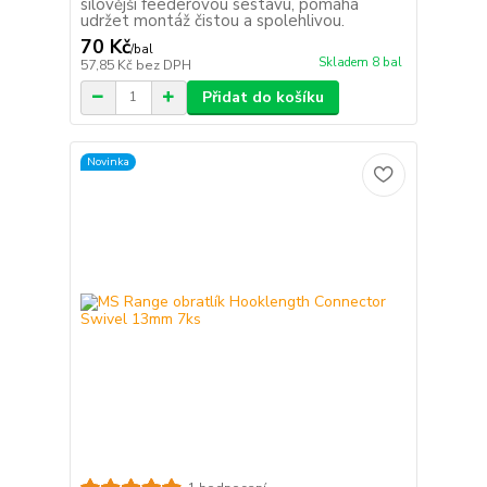
silovější feederovou sestavu, pomáhá
udržet montáž čistou a spolehlivou.
70 Kč
/
bal
Skladem 8 bal
57,85 Kč
bez DPH
Přidat do košíku
Novinka