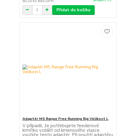
Skladem 15
60,33 Kč
bez DPH
Přidat do košíku
Adaptér MS Range Free Running Rig Velikost L
V případě, že potřebujete feederové
krmítko vzdálit od kmenového vlasce
využijte tento adaptér. Při použití adaptéru