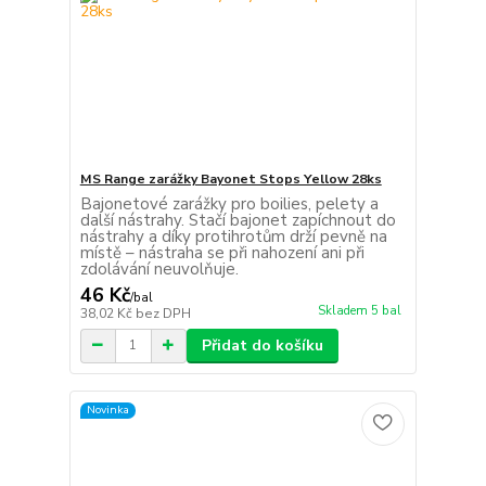
MS Range zarážky Bayonet Stops Yellow 28ks
Bajonetové zarážky pro boilies, pelety a
další nástrahy. Stačí bajonet zapíchnout do
nástrahy a díky protihrotům drží pevně na
místě – nástraha se při nahození ani při
zdolávání neuvolňuje.
46 Kč
/
bal
Skladem 5 bal
38,02 Kč
bez DPH
Přidat do košíku
Novinka