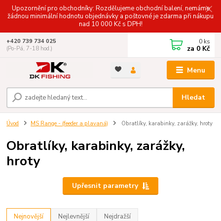
Upozornění pro obchodníky: Rozdělujeme obchodní balení, nemáme
žádnou minimální hodnotu objednávky a poštovné je zdarma při nákupu
nad 10 000 Kč s DPH!
0
ks
+420 739 734 025
za
0 Kč
(Po-Pá, 7-18 hod.)
Menu
Hledat
Úvod
MS Range - (feeder a plavaná)
Obratlíky, karabinky, zarážky, hroty
Obratlíky, karabinky, zarážky,
hroty
Upřesnit parametry
Nejnovější
Nejlevnější
Nejdražší