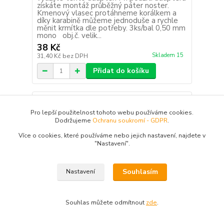
získáte montáž průběžný páter noster.
Kmenový vlasec protáhneme korálkem a
díky karabině můžeme jednoduše a rychle
měnit krmítka dle potřeby. 3ks/bal 0,50 mm
mono obj.č. velik...
38 Kč
Skladem 15
31,40 Kč
bez DPH
Přidat do košíku
Pro lepší použitelnost tohoto webu používáme cookies.
Dodržujeme
Ochranu soukromí - GDPR
.
Více o cookies, které používáme nebo jejich nastavení, najdete v
"N
astavení"
.
Souhlasím
Nastavení
Souhlas můžete odmítnout
zde
.