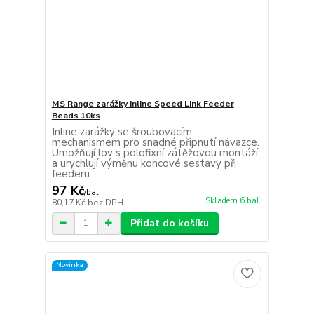
MS Range zarážky Inline Speed Link Feeder
Beads 10ks
Inline zarážky se šroubovacím
mechanismem pro snadné připnutí návazce.
Umožňují lov s polofixní zátěžovou montáží
a urychlují výměnu koncové sestavy při
feederu.
97 Kč
/
bal
Skladem 6 bal
80,17 Kč
bez DPH
Přidat do košíku
Novinka