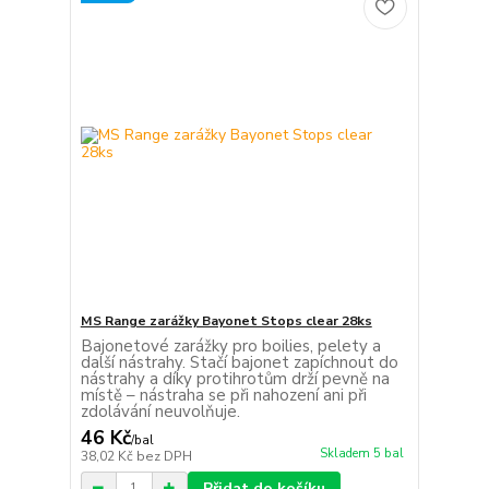
MS Range zarážky Bayonet Stops clear 28ks
Bajonetové zarážky pro boilies, pelety a
další nástrahy. Stačí bajonet zapíchnout do
nástrahy a díky protihrotům drží pevně na
místě – nástraha se při nahození ani při
zdolávání neuvolňuje.
46 Kč
/
bal
Skladem 5 bal
38,02 Kč
bez DPH
Přidat do košíku