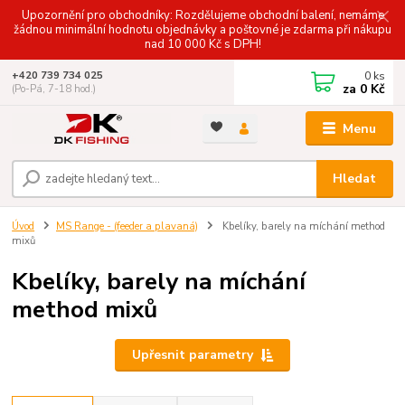
Upozornění pro obchodníky: Rozdělujeme obchodní balení, nemáme
žádnou minimální hodnotu objednávky a poštovné je zdarma při nákupu
nad 10 000 Kč s DPH!
0
ks
+420 739 734 025
za
0 Kč
(Po-Pá, 7-18 hod.)
Menu
Hledat
Úvod
MS Range - (feeder a plavaná)
Kbelíky, barely na míchání method
mixů
Kbelíky, barely na míchání
method mixů
Upřesnit parametry