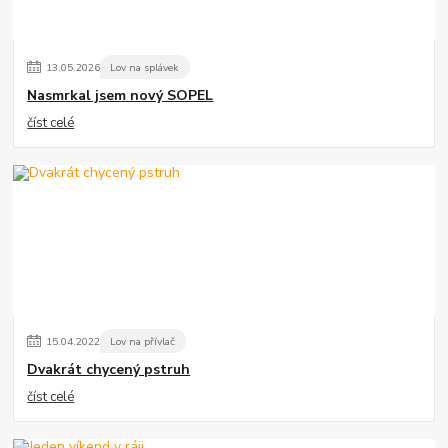
13
.
05
.
2026
Lov na splávek
Nasmrkal jsem nový SOPEL
číst celé
15
.
04
.
2022
Lov na přívlač
Dvakrát chycený pstruh
číst celé