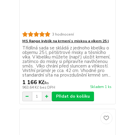
3 hodnocení
MS Range kyblík na krmení s miskou a víkem 25 l
Třídílná sada se skládá z jednoho kbelíku o
objemu 25 l, pětilitrové misky a těsnícího
víka. V kbelíku můžete (např.) uložit krmení,
zatímco do misky si připravíte navlhčenou
směs. Víko chrání před sluncem a vlhkostí.
Vnitřní průměr je cca. 42 cm. Vhodné pro
standardní síta na provzdušnění krmné sm...
1 166 Kč
/
ks
Skladem 1 ks
963,64 Kč
bez DPH
Přidat do košíku