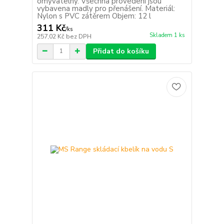
omyvatelný. Všechna provedení jsou
vybavena madly pro přenášení. Materiál:
Nylon s PVC zátěrem Objem: 12 l
311 Kč
/
ks
Skladem 1 ks
257,02 Kč
bez DPH
Přidat do košíku