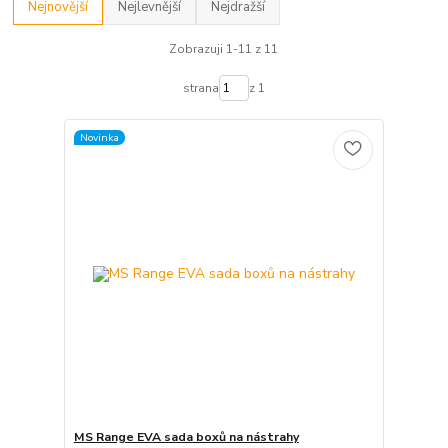
Nejnovější
Nejlevnější
Nejdražší
Zobrazuji 1-11 z 11
strana
z 1
Novinka
MS Range EVA sada boxů na nástrahy