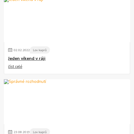
02
.
02
.
2022
Lov kaprů
Jeden víkend v ráji
číst celé
23
.
08
.
2019
Lov kaprů