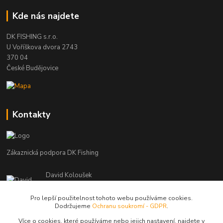
Kde nás najdete
DK FISHING s.r.o.
U Voříškova dvora 2743
370 04
České Budějovice
Kontakty
Zákaznická podpora DK Fishing
David Koloušek
+420 739 734 025
(Po-Pá, 7-18 hod.)
Pro lepší použitelnost tohoto webu používáme cookies.
Dodržujeme
Ochranu soukromí - GDPR
.
david@dkfishing.cz
Více o cookies, které používáme nebo jejich nastavení, najdete v