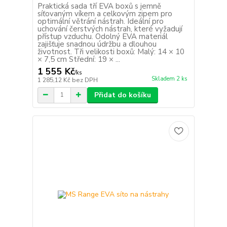
Praktická sada tří EVA boxů s jemně
síťovaným víkem a celkovým zipem pro
optimální větrání nástrah. Ideální pro
uchování čerstvých nástrah, které vyžadují
přístup vzduchu. Odolný EVA materiál
zajišťuje snadnou údržbu a dlouhou
životnost. Tři velikosti boxů: Malý: 14 × 10
× 7,5 cm Střední: 19 × ...
1 555 Kč
/
ks
Skladem 2 ks
1 285,12 Kč
bez DPH
Přidat do košíku