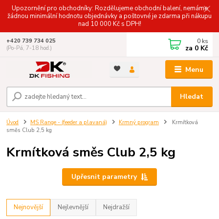
Upozornění pro obchodníky: Rozdělujeme obchodní balení, nemáme
žádnou minimální hodnotu objednávky a poštovné je zdarma při nákupu
nad 10 000 Kč s DPH!
0
ks
+420 739 734 025
za
0 Kč
(Po-Pá, 7-18 hod.)
Menu
Hledat
Úvod
MS Range - (feeder a plavaná)
Krmný program
Krmítková
směs Club 2,5 kg
Krmítková směs Club 2,5 kg
Upřesnit parametry
Nejnovější
Nejlevnější
Nejdražší