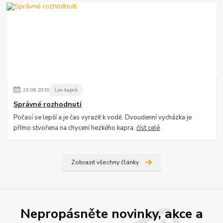
23
.
08
.
2019
Lov kaprů
Správné rozhodnutí
Počasí se lepší a je čas vyrazit k vodě. Dvoudenní vycházka je
přímo stvořena na chycení hezkého kapra.
číst celé
Zobrazit všechny články
Nepropásněte novinky, akce a