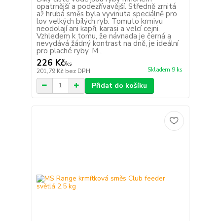
opatrnější a podezřívavější. Středně zrnitá
až hrubá směs byla vyvinuta speciálně pro
lov velkých bílých ryb. Tomuto krmivu
neodolají ani kapři, karasi a velcí cejni.
Vzhledem k tomu, že návnada je černá a
nevydává žádný kontrast na dně, je ideální
pro plaché ryby. M...
226 Kč
/
ks
Skladem 9 ks
201,79 Kč
bez DPH
Přidat do košíku