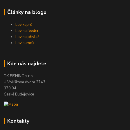
Články na blogu
Lov kaprů
Lov na feeder
Lov na přívlač
Lov sumců
Kde nás najdete
DK FISHING s.r.o.
U Voříškova dvora 2743
370 04
České Budějovice
Kontakty