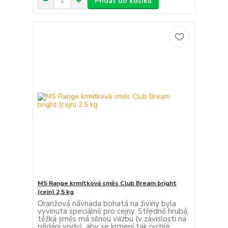
Přidat do košíku
MS Range krmítková směs Club Bream bright
(cejn) 2,5 kg
Oranžová návnada bohatá na živiny byla
vyvinuta speciálně pro cejny. Středně hrubá,
těžká směs má silnou vazbu (v závislosti na
přidání vody), aby se krmení tak rychle