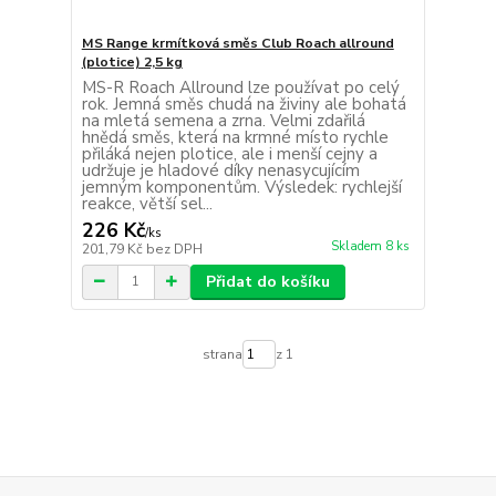
MS Range krmítková směs Club Roach allround
(plotice) 2,5 kg
MS-R Roach Allround lze používat po celý
rok. Jemná směs chudá na živiny ale bohatá
na mletá semena a zrna. Velmi zdařilá
hnědá směs, která na krmné místo rychle
přiláká nejen plotice, ale i menší cejny a
udržuje je hladové díky nenasycujícím
jemným komponentům. Výsledek: rychlejší
reakce, větší sel...
226 Kč
/
ks
Skladem 8 ks
201,79 Kč
bez DPH
Přidat do košíku
strana
z 1