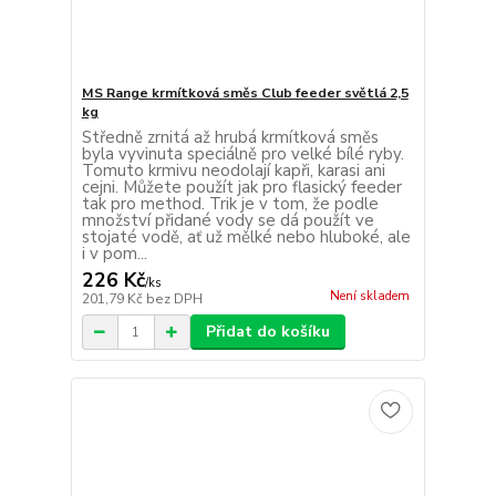
MS Range krmítková směs Club feeder světlá 2,5
kg
Středně zrnitá až hrubá krmítková směs
byla vyvinuta speciálně pro velké bílé ryby.
Tomuto krmivu neodolají kapři, karasi ani
cejni. Můžete použít jak pro flasický feeder
tak pro method. Trik je v tom, že podle
množství přidané vody se dá použít ve
stojaté vodě, ať už mělké nebo hluboké, ale
i v pom...
226 Kč
/
ks
Není skladem
201,79 Kč
bez DPH
Přidat do košíku