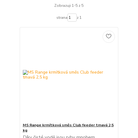
Zobrazuji 1-5 z 5
strana
z 1
MS Range krmítková směs Club feeder tmavá 2,5
kg
Díky čisté vodě jsou ryby mnohem