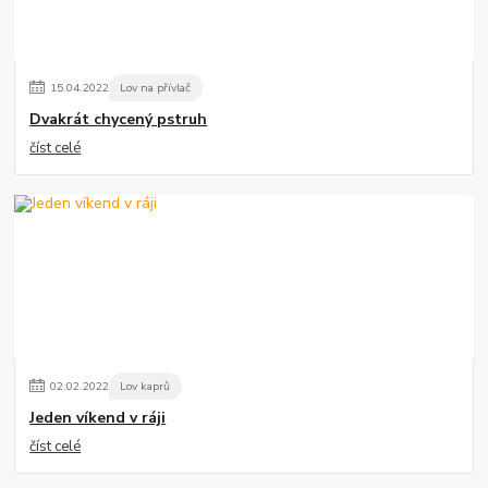
15
.
04
.
2022
Lov na přívlač
Dvakrát chycený pstruh
číst celé
02
.
02
.
2022
Lov kaprů
Jeden víkend v ráji
číst celé