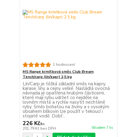
1 hodnocení
MS Range krmítková směs Club Bream
Tench/carp (lín/kapr) 2,5 kg
Lín/Carp je těžká základní směs na kapry,
karase, líny a cejny velké. Nasládlá ovocná
návnada je opatřena hrubými částicemi,
které mají rybu udržet co nejdéle na
lovném místě a rychle nasytit nechtěné
ryby. Směs bohatou na živiny a s vysokým
obsahem bílkovin lze použít v tekoucí i
stojaté vodě. Dobř...
226 Kč
/
ks
Skladem 7 ks
201,79 Kč
bez DPH