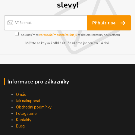
slevy!
Přihlásit se
Souhlasím se
zpracováním osobních údajů
za účelem rozesílky newsletteru.
Můžete se kdykoli odhlásit. Zasíláme jednou za 14 dní.
Informace pro zákazníky
O nás
Jak nakupovat
Obchodní podmínky
Fotogalerie
Kontakty
Blog