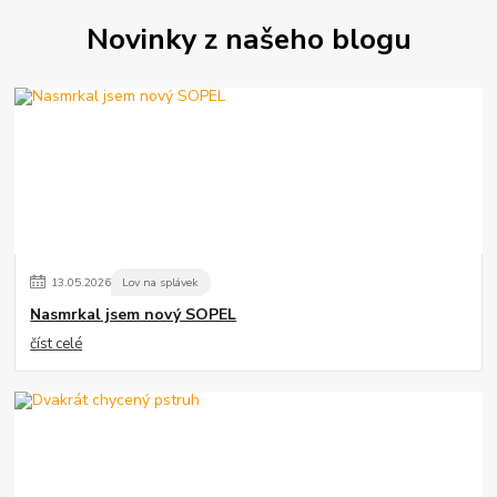
Novinky z našeho blogu
13
.
05
.
2026
Lov na splávek
Nasmrkal jsem nový SOPEL
číst celé