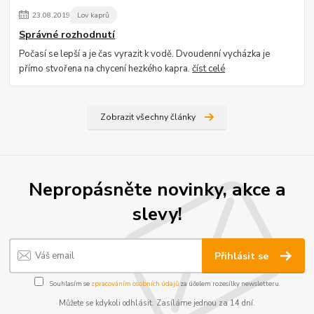
23
.
08
.
2019
Lov kaprů
Správné rozhodnutí
Počasí se lepší a je čas vyrazit k vodě. Dvoudenní vycházka je
přímo stvořena na chycení hezkého kapra.
číst celé
Zobrazit všechny články
Nepropásněte novinky, akce a
slevy!
Přihlásit se
Souhlasím se
zpracováním osobních údajů
za účelem rozesílky newsletteru.
Můžete se kdykoli odhlásit. Zasíláme jednou za 14 dní.