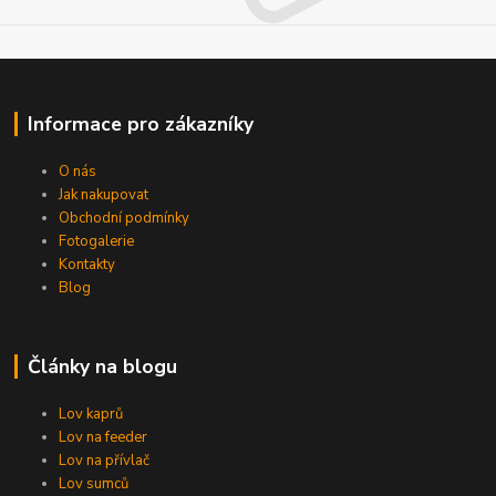
Informace pro zákazníky
O nás
Jak nakupovat
Obchodní podmínky
Fotogalerie
Kontakty
Blog
Články na blogu
Lov kaprů
Lov na feeder
Lov na přívlač
Lov sumců