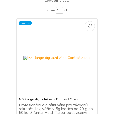
Zobrazuji 1-1 z 1
strana
z 1
Novinka
MS Range digitální váha Contest Scale
Profesionální digitální váha pro závodní i
rekreační lov, vážící v 5g krocích od 20 g do
50 kg. S funkcí Hold, Tarou, podsvíceným