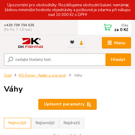
Upozornění pro obchodníky: Rozdělujeme obchodní balení, nemáme
žádnou minimální hodnotu objednávky a poštovné je zdarma při nákupu
nad 10 000 Kč s DPH!
0
ks
+420 739 734 025
za
0 Kč
(Po-Pá, 7-18 hod.)
Menu
Hledat
Úvod
MS Range - (feeder a plavaná)
Váhy
Váhy
Upřesnit parametry
Nejnovější
Nejlevnější
Nejdražší