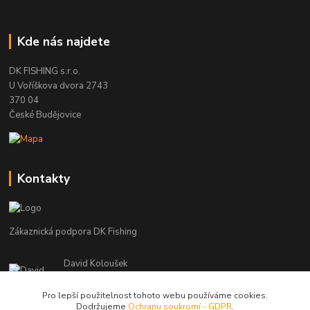
Kde nás najdete
DK FISHING s.r.o.
U Voříškova dvora 2743
370 04
České Budějovice
Kontakty
Zákaznická podpora DK Fishing
David Koloušek
+420 739 734 025
(Po-Pá, 7-18 hod.)
Pro lepší použitelnost tohoto webu používáme cookies.
Dodržujeme
Ochranu soukromí - GDPR
.