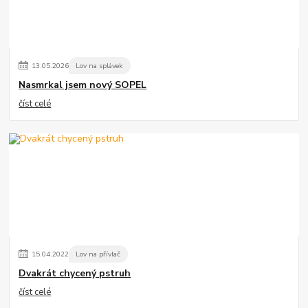
13
.
05
.
2026
Lov na splávek
Nasmrkal jsem nový SOPEL
číst celé
15
.
04
.
2022
Lov na přívlač
Dvakrát chycený pstruh
číst celé