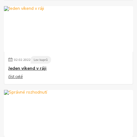
02
.
02
.
2022
Lov kaprů
Jeden víkend v ráji
číst celé