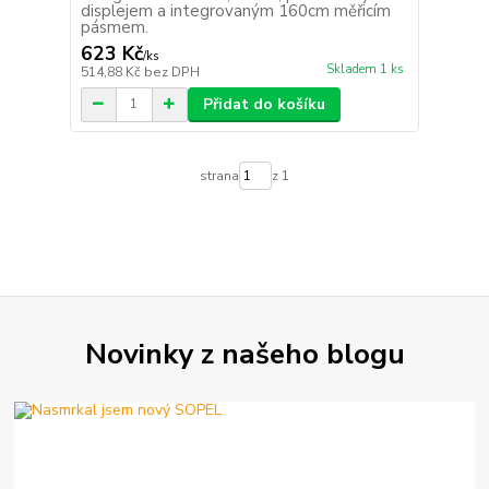
displejem a integrovaným 160cm měřicím
pásmem.
623 Kč
/
ks
Skladem 1 ks
514,88 Kč
bez DPH
Přidat do košíku
strana
z 1
Novinky z našeho blogu