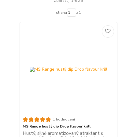
Zobrazuji 1-5 z 5
strana
z 1
1 hodnocení
MS Range hustý dip Drop flavour krill
Hustý, silně aromatizovaný atraktant s