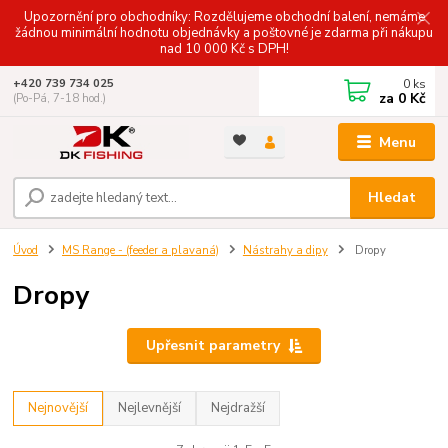
Upozornění pro obchodníky: Rozdělujeme obchodní balení, nemáme
žádnou minimální hodnotu objednávky a poštovné je zdarma při nákupu
nad 10 000 Kč s DPH!
0
ks
+420 739 734 025
za
0 Kč
(Po-Pá, 7-18 hod.)
Menu
Hledat
Úvod
MS Range - (feeder a plavaná)
Nástrahy a dipy
Dropy
Dropy
Upřesnit parametry
Nejnovější
Nejlevnější
Nejdražší