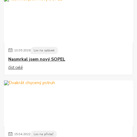
13
.
05
.
2026
Lov na splávek
Nasmrkal jsem nový SOPEL
číst celé
15
.
04
.
2022
Lov na přívlač