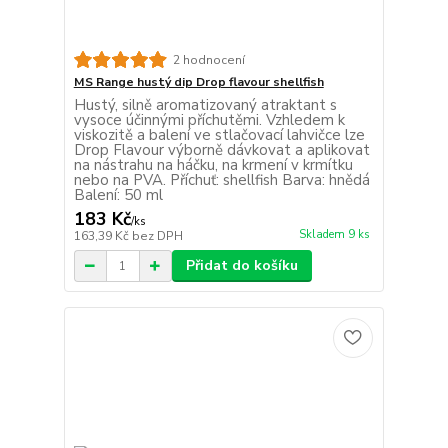
2 hodnocení
MS Range hustý dip Drop flavour shellfish
Hustý, silně aromatizovaný atraktant s
vysoce účinnými příchutěmi. Vzhledem k
viskozitě a balení ve stlačovací lahvičce lze
Drop Flavour výborně dávkovat a aplikovat
na nástrahu na háčku, na krmení v krmítku
nebo na PVA. Příchuť: shellfish Barva: hnědá
Balení: 50 ml
183 Kč
/
ks
Skladem 9 ks
163,39 Kč
bez DPH
Přidat do košíku