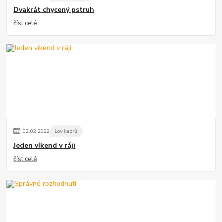
Dvakrát chycený pstruh
číst celé
02
.
02
.
2022
Lov kaprů
Jeden víkend v ráji
číst celé