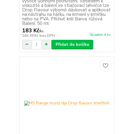
vysoce účinnými příchutěmi. Vzhledem k
viskozitě a balení ve stlačovací lahvičce lze
Drop Flavour výborně dávkovat a aplikovat
na nástrahu na háčku, na krmení v krmítku
nebo na PVA. Příchuť: krill Barva: růžová
Balení: 50 ml
183 Kč
/
ks
Skladem 4 ks
163,39 Kč
bez DPH
Přidat do košíku