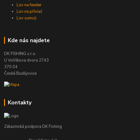
Lov na feeder
Lov na přívlač
Lov sumců
Kde nás najdete
DK FISHING s.r.o.
U Voříškova dvora 2743
370 04
České Budějovice
Kontakty
Zákaznická podpora DK Fishing