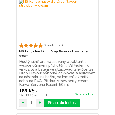
2 hodnocení
MS Range hustý dip Drop flavour strawberry
cream
Hustý, silně aromatizovaný atraktant s
vysoce účinnými příchutěmi. Vzhledem k
viskozitě a balení ve stlačovací lahvičce lze
Drop Flavour výborně dávkovat a aplikovat
na nástrahu na háčku, na krmení v krmítku
nebo na PVA. Příchuť: strawberry cream
Barva: červená Balení: 50 ml
183 Kč
/
ks
Skladem 10 ks
163,39 Kč
bez DPH
Přidat do košíku