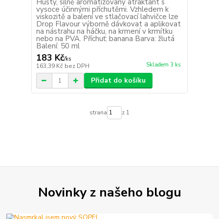
Hustý, silně aromatizovaný atraktant s
vysoce účinnými příchutěmi. Vzhledem k
viskozitě a balení ve stlačovací lahvičce lze
Drop Flavour výborně dávkovat a aplikovat
na nástrahu na háčku, na krmení v krmítku
nebo na PVA. Příchuť: banana Barva: žlutá
Balení: 50 ml
183 Kč
/
ks
Skladem 3 ks
163,39 Kč
bez DPH
Přidat do košíku
strana
z 1
Novinky z našeho blogu