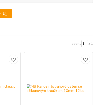
y
strana
z 1