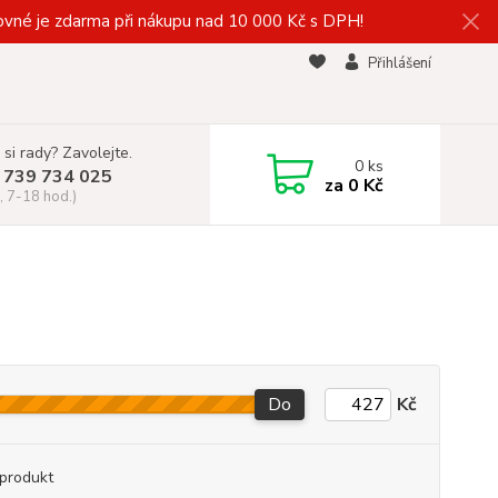
vné je zdarma při nákupu nad 10 000 Kč s DPH!
Přihlášení
 si rady? Zavolejte.
0
ks
 739 734 025
za
0 Kč
, 7-18 hod.)
Do
Kč
produkt