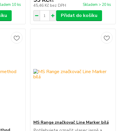
/
ks
ladem 10 ks
Skladem > 20 ks
45,46 Kč
bez DPH
šíku
Přidat do košíku
MS Range značkovač Line Marker bílá
ethod
Potřebujete označit vlasec jasně a