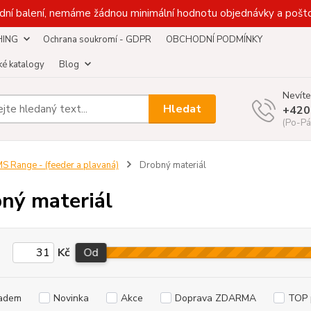
dní balení, nemáme žádnou minimální hodnotu objednávky a pošto
HING
Ochrana soukromí - GDPR
OBCHODNÍ PODMÍNKY
é katalogy
Blog
Nevíte
Hledat
+420
(Po-Pá
S Range - (feeder a plavaná)
Drobný materiál
ný materiál
Kč
Od
adem
Novinka
Akce
Doprava ZDARMA
TOP 