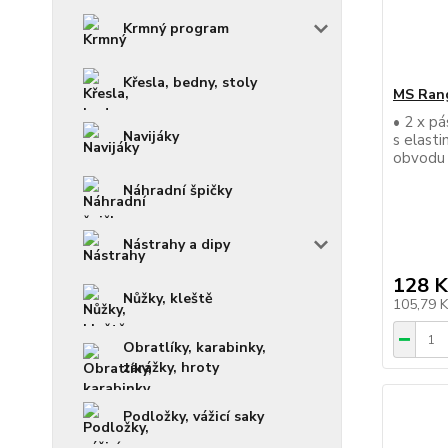
Krmný program
Křesla, bedny, stoly
MS Rang
• 2 x pá
Navijáky
s elast
obvodu
Náhradní špičky
Nástrahy a dipy
128 K
Nůžky, kleště
105,79 
Obratlíky, karabinky,
zarážky, hroty
Podložky, vážicí saky