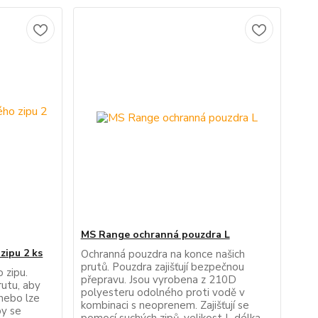
MS Range ochranná pouzdra L
zipu 2 ks
Ochranná pouzdra na konce našich
prutů. Pouzdra zajišťují bezpečnou
 zipu.
přepravu. Jsou vyrobena z 210D
rutu, aby
polyesteru odolného proti vodě v
 nebo lze
kombinaci s neoprenem. Zajišťují se
by se