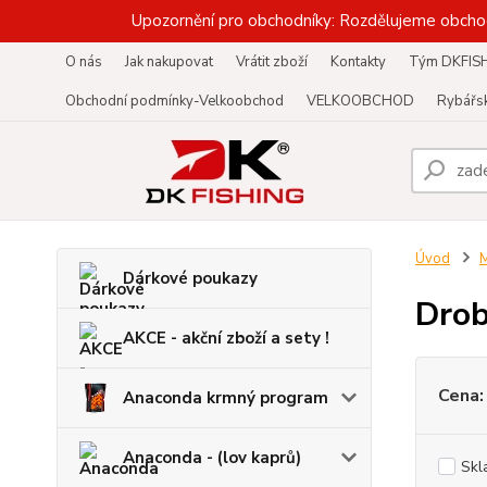
Upozornění pro obchodníky: Rozdělujeme obcho
O nás
Jak nakupovat
Vrátit zboží
Kontakty
Tým DKFIS
Obchodní podmínky-Velkoobchod
VELKOOBCHOD
Rybářsk
Úvod
M
Dárkové poukazy
Drob
AKCE - akční zboží a sety !
Cena:
Anaconda krmný program
Anaconda - (lov kaprů)
Skl