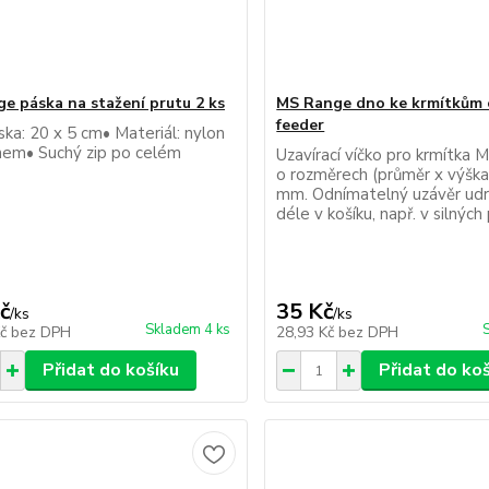
e páska na stažení prutu 2 ks
MS Range dno ke krmítkům c
feeder
ska: 20 x 5 cm• Materiál: nylon
inem• Suchý zip po celém
Uzavírací víčko pro krmítka 
o rozměrech (průměr x výška
mm. Odnímatelný uzávěr udr
déle v košíku, např. v silnýc
č
35 Kč
/
ks
/
ks
Skladem 4 ks
Kč
bez DPH
28,93 Kč
bez DPH
Přidat do košíku
Přidat do ko