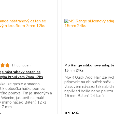
1 hodnocení
MS Range silikonový adaptér
15mm 24ks
e nástrahový osten se
ovým kroužkem 7mm 12ks
MS-R Quick Add Hair lze ryc
připevnit na oblouček háčku 
ike lze rychle a snadno
vlasovém návazci tak nabíd
it k obloučku háčku pomocí
například boilie nebo peletu.
ového poutka. Trn je snadným a
15 mm Balení: 24 kusů
řešením, jak lovit na malé
y mimo háček. Balení: 12 ks
t: 7 mm
31 Kč