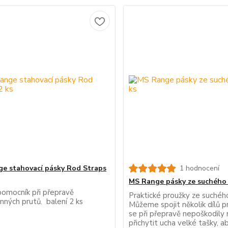
e stahovací pásky Rod Straps
1 hodnocení
MS Range pásky ze suchého 
 pomocník při přepravě
Praktické proužky ze suchého
nných prutů. balení 2 ks
Můžeme spojit několik dílů p
se při přepravě nepoškodily
přichytit ucha velké tašky, a