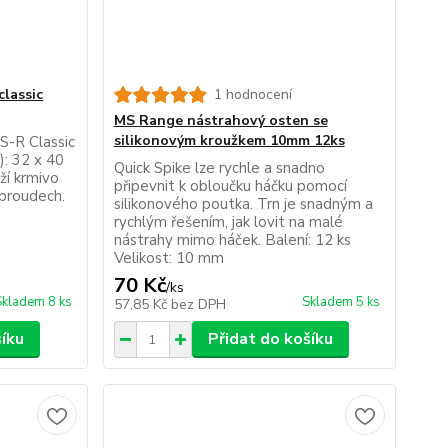
lassic
1 hodnocení
MS Range nástrahový osten se
silikonovým kroužkem 10mm 12ks
MS-R Classic
): 32 x 40
Quick Spike lze rychle a snadno
ží krmivo
připevnit k obloučku háčku pomocí
h proudech.
silikonového poutka. Trn je snadným a
rychlým řešením, jak lovit na malé
nástrahy mimo háček. Balení: 12 ks
Velikost: 10 mm
70 Kč
/
ks
Skladem 8 ks
Skladem 5 ks
57,85 Kč
bez DPH
šíku
Přidat do košíku