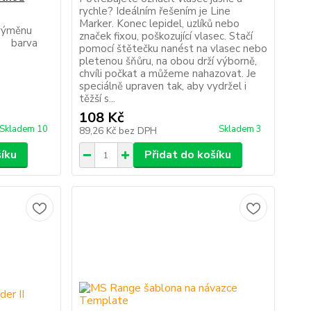
rychle? Ideálním řešením je Line
Marker. Konec lepidel, uzlíků nebo
 výměnu
značek fixou, poškozující vlasec. Stačí
. barva
pomocí štětečku nanést na vlasec nebo
pletenou šňůru, na obou drží výborně,
chvíli počkat a můžeme nahazovat. Je
speciálně upraven tak, aby vydržel i
těžší s...
108 Kč
Skladem 10
Skladem 3
89,26 Kč
bez DPH
šíku
Přidat do košíku