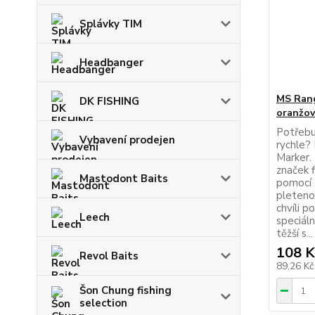
Splávky TIM
Headbanger
MS Rang
DK FISHING
oranžo
Potřebu
Vybavení prodejen
rychle? 
Marker. 
značek f
Mastodont Baits
pomocí 
pleteno
chvíli 
Leech
speciáln
těžší s...
108 K
Revol Baits
89,26 K
Šon Chung fishing
selection