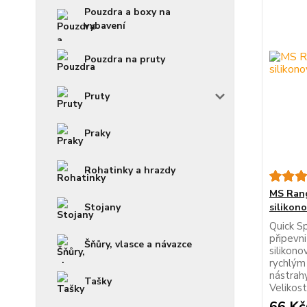
Pouzdra a boxy na
vybavení
Pouzdra na pruty
Pruty
Praky
Rohatinky a hrazdy
MS Rang
Stojany
silikon
Quick Sp
připevn
Šňůry, vlasce a návazce
silikon
rychlým 
nástrah
Tašky
Velikos
66 Kč