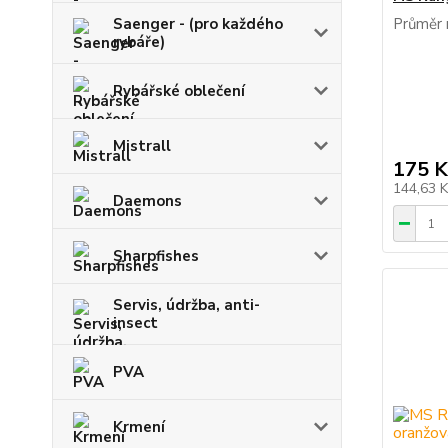
Saenger - (pro každého
Průměr 
rybáře)
Rybářské oblečení
Mistrall
175 K
144,63 
Daemons
Sharpfishes
Servis, údržba, anti-
insect
PVA
Krmení