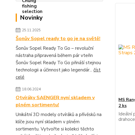
Novinky
25.11.2025
Šonův Sopel ready to go je na světě!
Šonův Sopel Ready To Go – revoluční
nástraha připravená během pár vteřin
Šonův Sopel Ready To Go přináší stejnou
technologii a účinnost jako legendár...
číst
celé
18.06.2024
Otvíráky SAENGER nyní skladem v
MS Rang
plném sortimentu!
2 ks
Ideální
Unikátní 3D modely otvíráků a přívěsků na
drahoce
klíče jsou nyní skladem v plném
sortimentu. Vytvořte si kolekci těchto