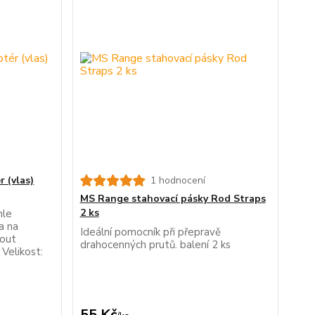
 (vlas)
1 hodnocení
MS Range stahovací pásky Rod Straps
2 ks
hle
a na
Ideální pomocník při přepravě
nout
drahocenných prutů. balení 2 ks
 Velikost:
55 Kč