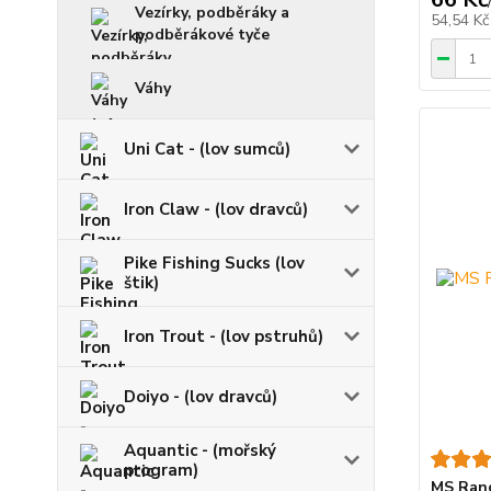
Vezírky, podběráky a
54,54 K
podběrákové tyče
Váhy
Uni Cat - (lov sumců)
Iron Claw - (lov dravců)
Pike Fishing Sucks (lov
štik)
Iron Trout - (lov pstruhů)
Doiyo - (lov dravců)
Aquantic - (mořský
program)
MS Rang