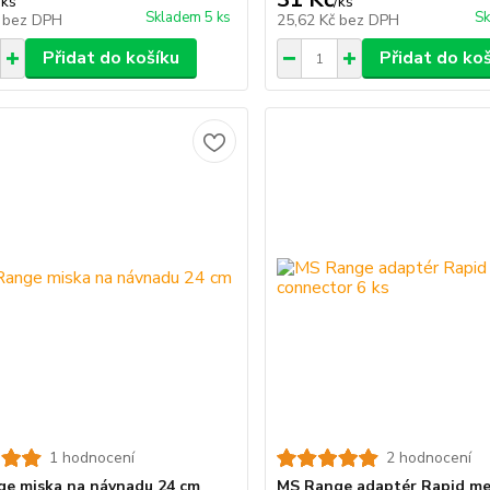
/
ks
/
ks
Skladem 5 ks
Sk
č
bez DPH
25,62 Kč
bez DPH
Přidat do košíku
Přidat do ko
1 hodnocení
2 hodnocení
e miska na návnadu 24 cm
MS Range adaptér Rapid m