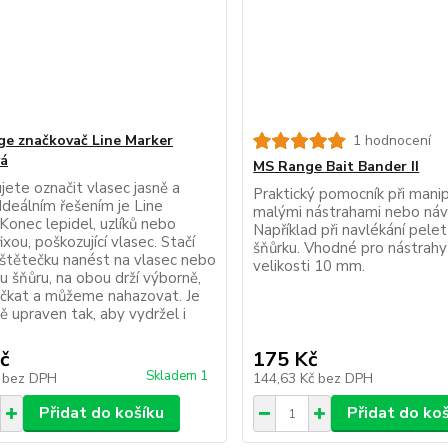
e značkovač Line Marker
1 hodnocení
vá
MS Range Bait Bander II
jete označit vlasec jasně a
Praktický pomocník při manip
Ideálním řešením je Line
malými nástrahami nebo náv
Konec lepidel, uzlíků nebo
Například při navlékání pele
ixou, poškozující vlasec. Stačí
šňůrku. Vhodné pro nástrahy
štětečku nanést na vlasec nebo
velikosti 10 mm.
u šňůru, na obou drží výborně,
počkat a můžeme nahazovat. Je
ě upraven tak, aby vydržel i
č
175 Kč
Skladem 1
č
bez DPH
144,63 Kč
bez DPH
Přidat do košíku
Přidat do ko