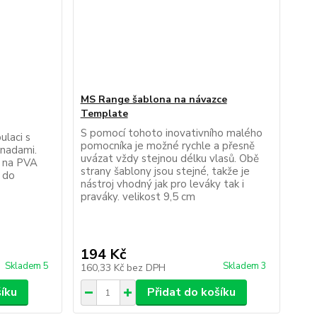
MS Range šablona na návazce
Template
S pomocí tohoto inovativního malého
ulaci s
pomocníka je možné rychle a přesně
nadami.
uvázat vždy stejnou délku vlasů. Obě
t na PVA
strany šablony jsou stejné, takže je
 do
nástroj vhodný jak pro leváky tak i
praváky. velikost 9,5 cm
194 Kč
Skladem 5
Skladem 3
160,33 Kč
bez DPH
šíku
Přidat do košíku