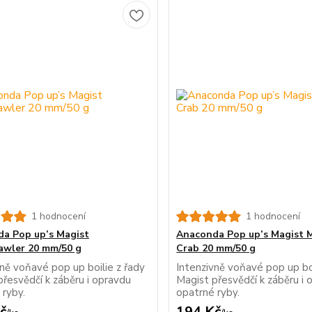
1 hodnocení
1 hodnocení
a Pop up’s Magist
Anaconda Pop up’s Magist 
awler 20 mm/50 g
Crab 20 mm/50 g
vně voňavé pop up boilie z řady
Intenzivně voňavé pop up boi
přesvědčí k záběru i opravdu
Magist přesvědčí k záběru i 
 ryby.
opatrné ryby.
č
194 Kč