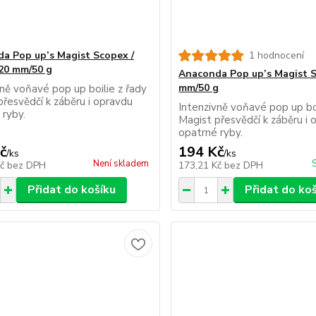
a Pop up’s Magist Scopex /
1 hodnocení
 20 mm/50 g
Anaconda Pop up’s Magist 
mm/50 g
vně voňavé pop up boilie z řady
přesvědčí k záběru i opravdu
Intenzivně voňavé pop up boi
 ryby.
Magist přesvědčí k záběru i 
opatrné ryby.
č
194 Kč
/
ks
/
ks
Není skladem
Kč
bez DPH
173,21 Kč
bez DPH
Přidat do košíku
Přidat do ko