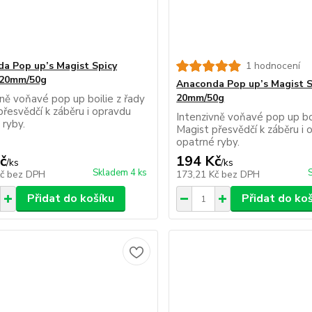
a Pop up’s Magist Spicy
1 hodnocení
 20mm/50g
Anaconda Pop up’s Magist 
20mm/50g
vně voňavé pop up boilie z řady
přesvědčí k záběru i opravdu
Intenzivně voňavé pop up boi
 ryby.
Magist přesvědčí k záběru i 
opatrné ryby.
č
194 Kč
/
ks
/
ks
Skladem 4 ks
Kč
bez DPH
173,21 Kč
bez DPH
Přidat do košíku
Přidat do ko