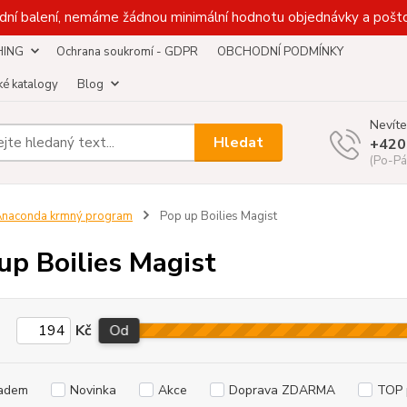
dní balení, nemáme žádnou minimální hodnotu objednávky a pošto
HING
Ochrana soukromí - GDPR
OBCHODNÍ PODMÍNKY
é katalogy
Blog
Nevíte
Hledat
+420
(Po-Pá
naconda krmný program
Pop up Boilies Magist
up Boilies Magist
Kč
Od
adem
Novinka
Akce
Doprava ZDARMA
TOP 