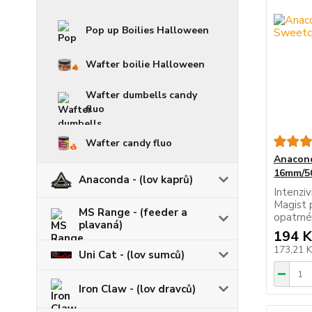
Pop up Boilies Halloween
Wafter boilie Halloween
Wafter dumbells candy
fluo
Wafter candy fluo
Anacond
16mm/5
Anaconda - (lov kaprů)
Intenzi
Magist 
MS Range - (feeder a
opatrné
plavaná)
194 K
173,21 
Uni Cat - (lov sumců)
Iron Claw - (lov dravců)