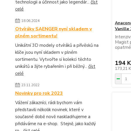
technologii a účinnost jako legendár...
číst
celé
18.06.2024
Anacond
Otvíráky SAENGER nyní skladem v
Vanille
plném sortimentu!
Intenzi
Magist 
Unikátní 3D modely otvíráků a přívěsků na
opatrné
klíče jsou nyní skladem v plném
sortimentu. Vytvořte si kolekci těchto
194 K
unikátů a žijte rybařením i při běžný...
číst
173,21 
celé
23.11.2022
Novinky pro rok 2023
Vážení zákazníci, rádi bychom vám
představili několik novinek, které v
současné době nově naskladňujeme a
přidáváme na e-shop. Stejně, jako každý
ro...
číst celé