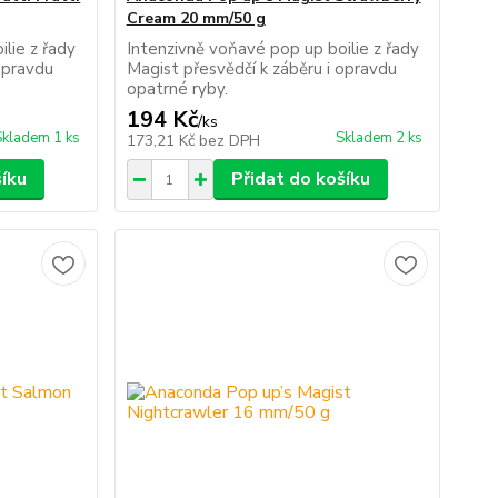
Cream 20 mm/50 g
lie z řady
Intenzivně voňavé pop up boilie z řady
opravdu
Magist přesvědčí k záběru i opravdu
opatrné ryby.
194 Kč
/
ks
Skladem 1 ks
Skladem 2 ks
173,21 Kč
bez DPH
šíku
Přidat do košíku