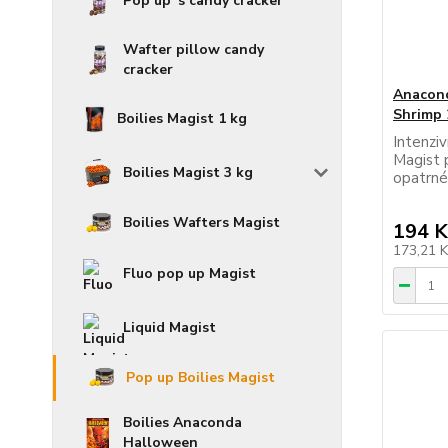
Pop up´s candy cracker
Wafter pillow candy
cracker
Anacond
Shrimp
Boilies Magist 1 kg
Intenzi
Magist 
Boilies Magist 3 kg
opatrné
Boilies Wafters Magist
194 K
173,21 
Fluo pop up Magist
Liquid Magist
Pop up Boilies Magist
Boilies Anaconda
Halloween