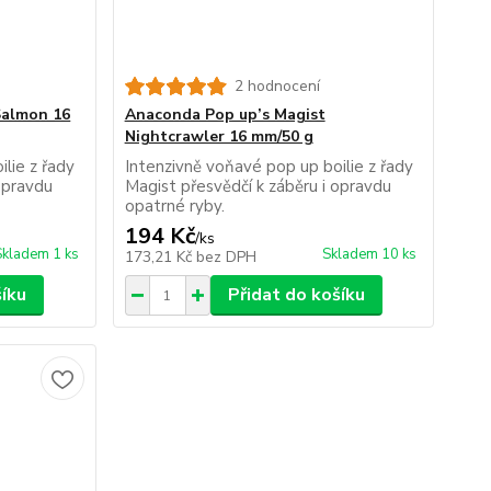
2 hodnocení
Salmon 16
Anaconda Pop up’s Magist
Nightcrawler 16 mm/50 g
lie z řady
Intenzivně voňavé pop up boilie z řady
opravdu
Magist přesvědčí k záběru i opravdu
opatrné ryby.
194 Kč
/
ks
Skladem 1 ks
Skladem 10 ks
173,21 Kč
bez DPH
šíku
Přidat do košíku