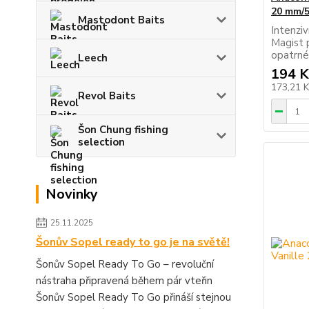
20 mm/5
Mastodont Baits
Intenzi
Magist 
opatrné
Leech
194 K
173,21 
Revol Baits
Šon Chung fishing
selection
Novinky
25.11.2025
Šonův Sopel ready to go je na světě!
Šonův Sopel Ready To Go – revoluční
nástraha připravená během pár vteřin
Šonův Sopel Ready To Go přináší stejnou