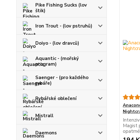
Pike Fishing Sucks (lov
štik)
Iron Trout - (lov pstruhů)
Doiyo - (lov dravců)
Aquantic - (mořský
program)
Saenger - (pro každého
rybáře)
Rybářské oblečení
Anacond
Nightcr
Mistrall
Intenzi
Magist 
opatrné
Daemons
194 K