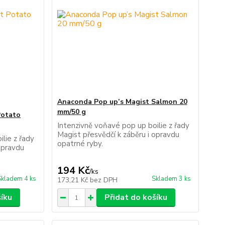
Anaconda Pop up’s Magist Salmon 20
mm/50 g
Potato
Intenzivně voňavé pop up boilie z řady
Magist přesvědčí k záběru i opravdu
lie z řady
opatrné ryby.
opravdu
194 Kč
/
ks
Skladem 4 ks
Skladem 3 ks
173,21 Kč
bez DPH
šíku
Přidat do košíku