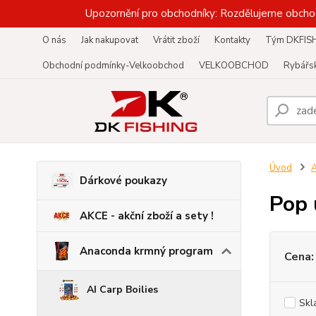
Upozornění pro obchodníky: Rozdělujeme obcho
O nás
Jak nakupovat
Vrátit zboží
Kontakty
Tým DKFIS
Obchodní podmínky-Velkoobchod
VELKOOBCHOD
Rybářsk
Úvod
A
Dárkové poukazy
Pop 
AKCE - akční zboží a sety !
Anaconda krmný program
Cena:
AI Carp Boilies
Skl