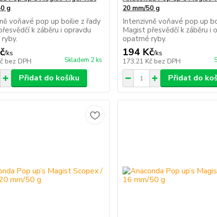
0 g
20 mm/50 g
vně voňavé pop up boilie z řady
Intenzivně voňavé pop up boi
přesvědčí k záběru i opravdu
Magist přesvědčí k záběru i 
 ryby.
opatrné ryby.
č
194 Kč
/
ks
/
ks
Skladem 2 ks
Kč
bez DPH
173,21 Kč
bez DPH
Přidat do košíku
Přidat do ko