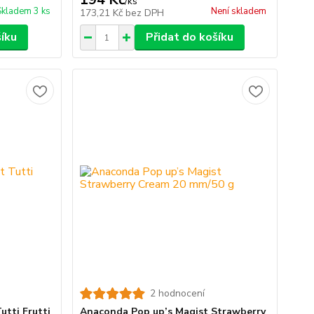
/
ks
Skladem 3 ks
Není skladem
173,21 Kč
bez DPH
šíku
Přidat do košíku
2 hodnocení
utti Frutti
Anaconda Pop up’s Magist Strawberry