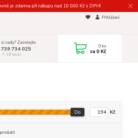
vné je zdarma při nákupu nad 10 000 Kč s DPH!
Přihlášení
 si rady? Zavolejte.
0
ks
 739 734 025
za
0 Kč
, 7-18 hod.)
Do
Kč
produkt