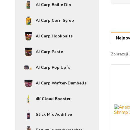
AI Carp Boilie Dip
AI Carp Corn Syrup
AI Carp Hookbaits
Nejnov
AI Carp Paste
Zobrazuji 
AI Carp Pop Up´s
AI Carp Wafter-Dumbells
4K Cloud Booster
Stick Mix Additive