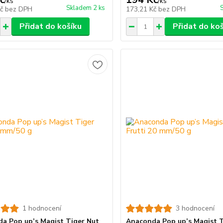
/
ks
/
ks
Skladem 2 ks
Kč
bez DPH
173,21 Kč
bez DPH
Přidat do košíku
Přidat do ko
1 hodnocení
3 hodnocení
a Pop up’s Magist Tiger Nut
Anaconda Pop up’s Magist T