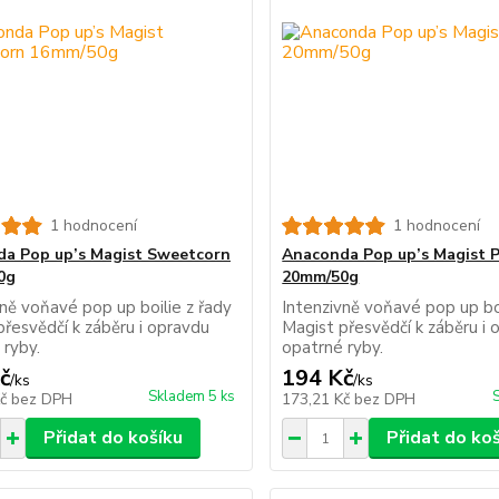
1 hodnocení
1 hodnocení
a Pop up’s Magist Sweetcorn
Anaconda Pop up’s Magist 
0g
20mm/50g
vně voňavé pop up boilie z řady
Intenzivně voňavé pop up boi
přesvědčí k záběru i opravdu
Magist přesvědčí k záběru i 
 ryby.
opatrné ryby.
č
194 Kč
/
ks
/
ks
Skladem 5 ks
Kč
bez DPH
173,21 Kč
bez DPH
Přidat do košíku
Přidat do ko