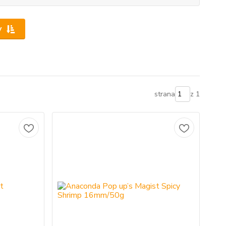
y
strana
z 1