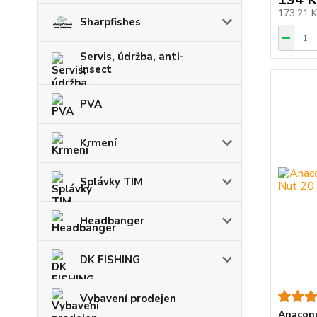
173,21 
Sharpfishes
Servis, údržba, anti-
insect
PVA
Krmení
Splávky TIM
Headbanger
DK FISHING
Vybavení prodejen
Anacond