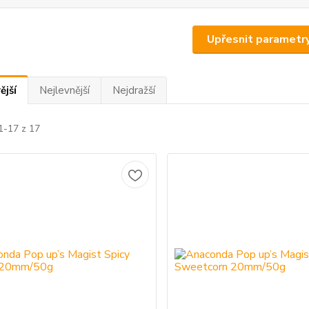
Upřesnit parametr
ější
Nejlevnější
Nejdražší
1-17 z 17