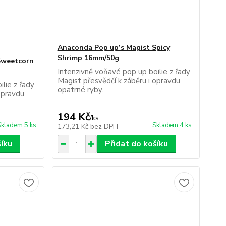
Anaconda Pop up’s Magist Spicy
Shrimp 16mm/50g
Sweetcorn
Intenzivně voňavé pop up boilie z řady
Magist přesvědčí k záběru i opravdu
lie z řady
opatrné ryby.
opravdu
194 Kč
/
ks
Skladem 5 ks
Skladem 4 ks
173,21 Kč
bez DPH
šíku
Přidat do košíku