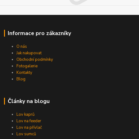
Informace pro zákazníky
O nás
Jak nakupovat
Obchodní podmínky
Fotogalerie
Kontakty
Blog
Články na blogu
Lov kaprů
Lov na feeder
Lov na přívlač
Lov sumců