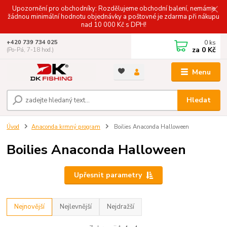
Upozornění pro obchodníky: Rozdělujeme obchodní balení, nemáme
žádnou minimální hodnotu objednávky a poštovné je zdarma při nákupu
nad 10 000 Kč s DPH!
0
ks
+420 739 734 025
za
0 Kč
(Po-Pá, 7-18 hod.)
Menu
Hledat
Úvod
Anaconda krmný program
Boilies Anaconda Halloween
Boilies Anaconda Halloween
Upřesnit parametry
Nejnovější
Nejlevnější
Nejdražší