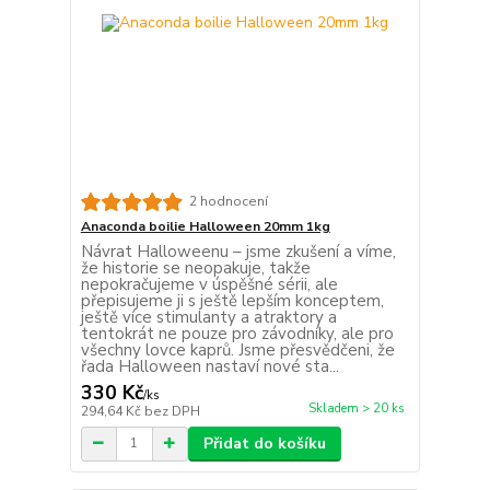
2 hodnocení
Anaconda boilie Halloween 20mm 1kg
Návrat Halloweenu – jsme zkušení a víme,
že historie se neopakuje, takže
nepokračujeme v úspěšné sérii, ale
přepisujeme ji s ještě lepším konceptem,
ještě více stimulanty a atraktory a
tentokrát ne pouze pro závodníky, ale pro
všechny lovce kaprů. Jsme přesvědčeni, že
řada Halloween nastaví nové sta...
330 Kč
/
ks
Skladem > 20 ks
294,64 Kč
bez DPH
Přidat do košíku