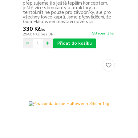
přepisujeme ji s ještě lepším konceptem,
ještě více stimulanty a atraktory a
tentokrát ne pouze pro závodníky, ale pro
všechny lovce kaprů. Jsme přesvědčeni, že
řada Halloween nastaví nové sta...
330 Kč
/
ks
Skladem 1 ks
294,64 Kč
bez DPH
Přidat do košíku