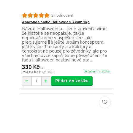
3 hodnocení
Anaconda boilie Halloween 33mm 1kg
Návrat Halloweenu – jsme zkušení a víme,
že historie se neopakuje, takže
nepokračujeme v úspěšné sérii, ale
přepisujeme ji s ještě lepším konceptem,
ještě více stimulanty a atraktory a
tentokrát ne pouze pro závodníky, ale pro
všechny lovce kaprů. Jsme přesvědčeni, že
řada Halloween nastaví nové sta...
330 Kč
/
ks
Skladem > 20 ks
294,64 Kč
bez DPH
Přidat do košíku