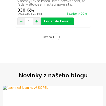
všechny lovce kaprů. Jsme přesvědčeni, že
řada Halloween nastaví nové sta...
330 Kč
/
ks
Skladem > 20 ks
294,64 Kč
bez DPH
Přidat do košíku
strana
z 1
Novinky z našeho blogu