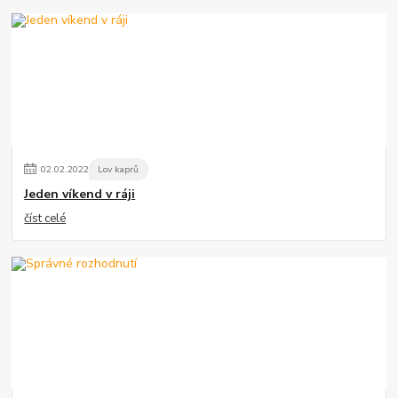
02
.
02
.
2022
Lov kaprů
Jeden víkend v ráji
číst celé