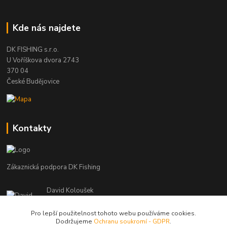
Kde nás najdete
DK FISHING s.r.o.
U Voříškova dvora 2743
370 04
České Budějovice
Kontakty
Zákaznická podpora DK Fishing
David Koloušek
+420 739 734 025
(Po-Pá, 7-18 hod.)
Pro lepší použitelnost tohoto webu používáme cookies.
Dodržujeme
Ochranu soukromí - GDPR
.