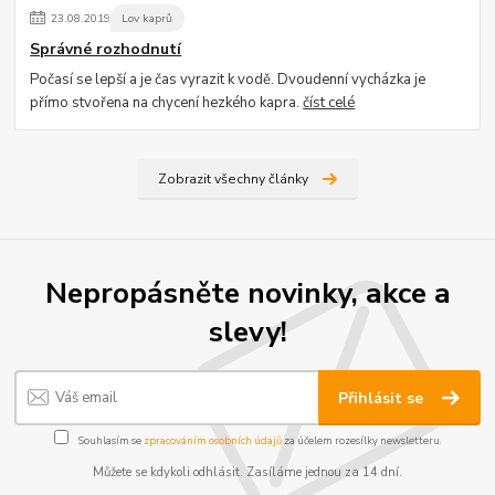
23
.
08
.
2019
Lov kaprů
Správné rozhodnutí
Počasí se lepší a je čas vyrazit k vodě. Dvoudenní vycházka je
přímo stvořena na chycení hezkého kapra.
číst celé
Zobrazit všechny články
Nepropásněte novinky, akce a
slevy!
Přihlásit se
Souhlasím se
zpracováním osobních údajů
za účelem rozesílky newsletteru.
Můžete se kdykoli odhlásit. Zasíláme jednou za 14 dní.