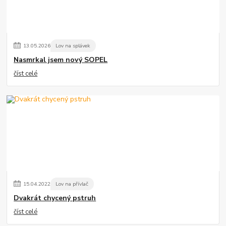
13
.
05
.
2026
Lov na splávek
Nasmrkal jsem nový SOPEL
číst celé
15
.
04
.
2022
Lov na přívlač
Dvakrát chycený pstruh
číst celé