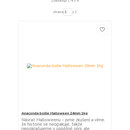
Zobrazuji 1-4 z 4
strana
z 1
Anaconda boilie Halloween 24mm 1kg
Návrat Halloweenu – jsme zkušení a víme,
že historie se neopakuje, takže
nepokračujeme v úspěšné sérii, ale