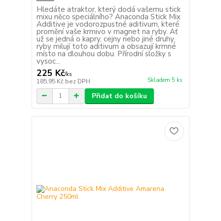
Hledáte atraktor, který dodá vašemu stick
mixu něco speciálního? Anaconda Stick Mix
Additive je vodorozpustné aditivum, které
promění vaše krmivo v magnet na ryby. Ať
už se jedná o kapry, cejny nebo jiné druhy,
ryby milují toto aditivum a obsazují krmné
místo na dlouhou dobu. Přírodní složky s
vysoc...
225 Kč
/
ks
Skladem 5 ks
185,95 Kč
bez DPH
Přidat do košíku