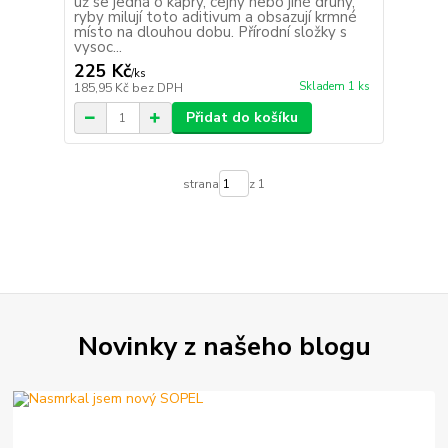
už se jedná o kapry, cejny nebo jiné druhy,
ryby milují toto aditivum a obsazují krmné
místo na dlouhou dobu. Přírodní složky s
vysoc...
225 Kč
/
ks
Skladem 1 ks
185,95 Kč
bez DPH
Přidat do košíku
strana
z 1
Novinky z našeho blogu