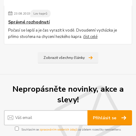
23
.
08
.
2019
Lov kaprů
Správné rozhodnutí
Počasí se lepší a je čas vyrazit k vodě. Dvoudenní vycházka je
přímo stvořena na chycení hezkého kapra.
číst celé
Zobrazit všechny články
Nepropásněte novinky, akce a
slevy!
Přihlásit se
Souhlasím se
zpracováním osobních údajů
za účelem rozesílky newsletteru.