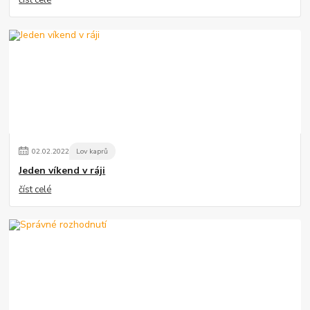
číst celé
02
.
02
.
2022
Lov kaprů
Jeden víkend v ráji
číst celé