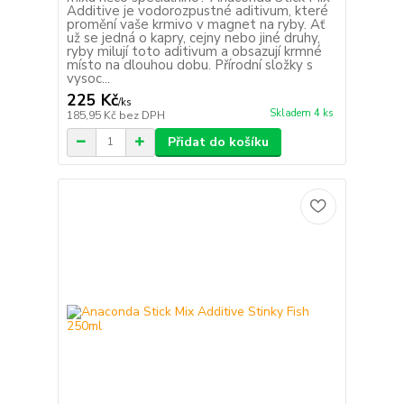
Additive je vodorozpustné aditivum, které
promění vaše krmivo v magnet na ryby. Ať
už se jedná o kapry, cejny nebo jiné druhy,
ryby milují toto aditivum a obsazují krmné
místo na dlouhou dobu. Přírodní složky s
vysoc...
225 Kč
/
ks
Skladem 4 ks
185,95 Kč
bez DPH
Přidat do košíku