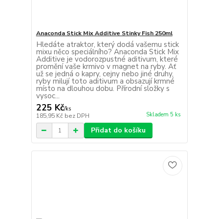
Anaconda Stick Mix Additive Stinky Fish 250ml
Hledáte atraktor, který dodá vašemu stick
mixu něco speciálního? Anaconda Stick Mix
Additive je vodorozpustné aditivum, které
promění vaše krmivo v magnet na ryby. Ať
už se jedná o kapry, cejny nebo jiné druhy,
ryby milují toto aditivum a obsazují krmné
místo na dlouhou dobu. Přírodní složky s
vysoc...
225 Kč
/
ks
Skladem 5 ks
185,95 Kč
bez DPH
Přidat do košíku