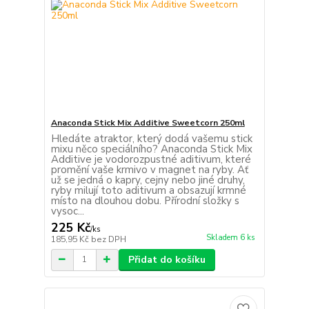
Anaconda Stick Mix Additive Sweetcorn 250ml
Hledáte atraktor, který dodá vašemu stick
mixu něco speciálního? Anaconda Stick Mix
Additive je vodorozpustné aditivum, které
promění vaše krmivo v magnet na ryby. Ať
už se jedná o kapry, cejny nebo jiné druhy,
ryby milují toto aditivum a obsazují krmné
místo na dlouhou dobu. Přírodní složky s
vysoc...
225 Kč
/
ks
Skladem 6 ks
185,95 Kč
bez DPH
Přidat do košíku