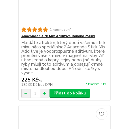
1 hodnocení
Anaconda Stick Mix Additive Banana 250ml
Hledáte atraktor, který dodá vašemu stick
mixu něco speciálního? Anaconda Stick Mix
Additive je vodorozpustné aditivum, které
promění vaše krmivo v magnet na ryby. Ať
už se jedná o kapry, cejny nebo jiné druhy,
ryby milují toto aditivum a obsazují krmné
místo na dlouhou dobu. Přírodní složky s
vysoc...
225 Kč
/
ks
Skladem 3 ks
185,95 Kč
bez DPH
Přidat do košíku