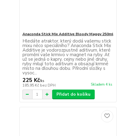
Anaconda Stick Mix Additive Bloody Maggy 250ml
Hledáte atraktor, který dodá vašemu stick
mixu něco speciálního? Anaconda Stick Mix
Additive je vodorozpustné aditivum, které
promění vaše krmivo v magnet na ryby. Ať
už se jedná o kapry, cejny nebo jiné druhy,
ryby milují toto aditivum a obsazují krmné
místo na dlouhou dobu. Přírodní složky s
vysoc...
225 Kč
/
ks
Skladem 4 ks
185,95 Kč
bez DPH
Přidat do košíku