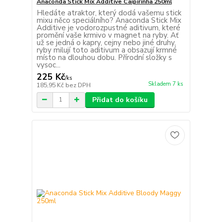
Anaconda Stick Mix Additive Caipirinha 250ml
Hledáte atraktor, který dodá vašemu stick
mixu něco speciálního? Anaconda Stick Mix
Additive je vodorozpustné aditivum, které
promění vaše krmivo v magnet na ryby. Ať
už se jedná o kapry, cejny nebo jiné druhy,
ryby milují toto aditivum a obsazují krmné
místo na dlouhou dobu. Přírodní složky s
vysoc...
225 Kč
/
ks
Skladem 7 ks
185,95 Kč
bez DPH
Přidat do košíku