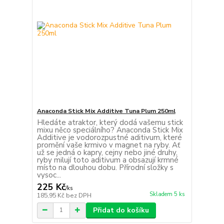
Anaconda Stick Mix Additive Tuna Plum 250ml
Hledáte atraktor, který dodá vašemu stick
mixu něco speciálního? Anaconda Stick Mix
Additive je vodorozpustné aditivum, které
promění vaše krmivo v magnet na ryby. Ať
už se jedná o kapry, cejny nebo jiné druhy,
ryby milují toto aditivum a obsazují krmné
místo na dlouhou dobu. Přírodní složky s
vysoc...
225 Kč
/
ks
Skladem 5 ks
185,95 Kč
bez DPH
Přidat do košíku