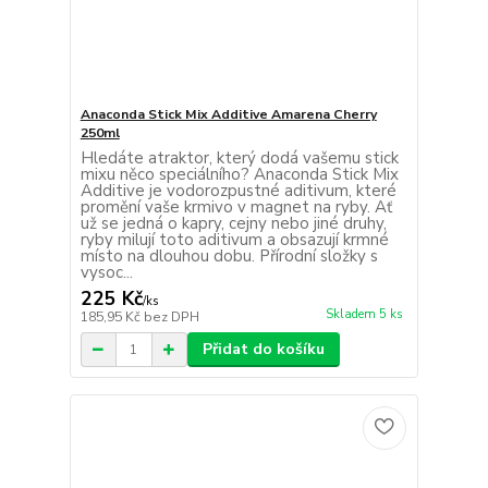
Anaconda Stick Mix Additive Amarena Cherry
250ml
Hledáte atraktor, který dodá vašemu stick
mixu něco speciálního? Anaconda Stick Mix
Additive je vodorozpustné aditivum, které
promění vaše krmivo v magnet na ryby. Ať
už se jedná o kapry, cejny nebo jiné druhy,
ryby milují toto aditivum a obsazují krmné
místo na dlouhou dobu. Přírodní složky s
vysoc...
225 Kč
/
ks
Skladem 5 ks
185,95 Kč
bez DPH
Přidat do košíku