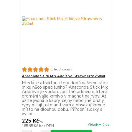
1 hodnocení
Anaconda Stick Mix Additive Strawberry 250ml
Hledáte atraktor, který dodá vašemu stick
mixu něco speciálního? Anaconda Stick Mix
Additive je vodorozpustné aditivum, které
promění vaše krmivo v magnet na ryby. Ať
už se jedná o kapry, cejny nebo jiné druhy,
ryby milují toto aditivum a obsazují krmné
místo na dlouhou dobu. Přírodní složky s
vysoc...
225 Kč
/
ks
Skladem 2 ks
185,95 Kč
bez DPH