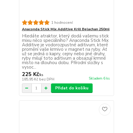
1 hodnocení
Anaconda Stick Mix Additive Krill Belachan 250ml
Hledáte atraktor, který dodá vašemu stick
mixu něco speciálního? Anaconda Stick Mix
Additive je vodorozpustné aditivum, které
promění vaše krmivo v magnet na ryby. Ať
už se jedná o kapry, cejny nebo jiné druhy,
ryby milují toto aditivum a obsazují krmné
místo na dlouhou dobu. Přírodní složky s
vysoc...
225 Kč
/
ks
Skladem 6 ks
185,95 Kč
bez DPH
Přidat do košíku