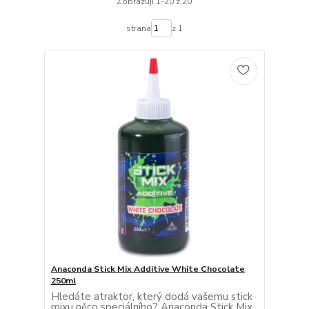
Zobrazuji 1-20 z 20
strana
z 1
Anaconda Stick Mix Additive White Chocolate
250ml
Hledáte atraktor, který dodá vašemu stick
mixu něco speciálního? Anaconda Stick Mix