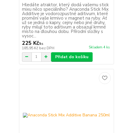
Hledáte atraktor, který dodá vašemu stick
mixu něco speciálního? Anaconda Stick Mix
Additive je vodorozpustné aditivum, které
promění vaše krmivo v magnet na ryby. Ať
už se jedná o kapry, cejny nebo jiné druhy,
ryby milují toto aditivum a obsazují krmné
místo na dlouhou dobu. Přírodní složky s
vysoc...
225 Kč
/
ks
Skladem 4 ks
185,95 Kč
bez DPH
Přidat do košíku