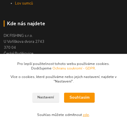
Lov sumců
Kde nás najdete
DK FISHING s.r.o.
U Voříškova dvora 2743
370 04
České Budějovice
Pro lepší použitelnost tohoto webu používáme cookies.
Dodržujeme
Ochranu soukromí - GDPR
.
Více o cookies, které používáme nebo jejich nastavení, najdete v
Kontakty
"N
astavení"
.
Souhlasím
Nastavení
Zákaznická podpora DK Fishing
David Koloušek
Souhlas můžete odmítnout
zde
.
+420 739 734 025
(Po-Pá, 7-18 hod.)