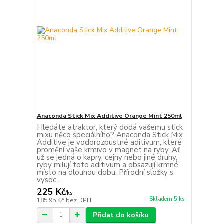
Anaconda Stick Mix Additive Orange Mint 250ml
Hledáte atraktor, který dodá vašemu stick
mixu něco speciálního? Anaconda Stick Mix
Additive je vodorozpustné aditivum, které
promění vaše krmivo v magnet na ryby. Ať
už se jedná o kapry, cejny nebo jiné druhy,
ryby milují toto aditivum a obsazují krmné
místo na dlouhou dobu. Přírodní složky s
vysoc...
225 Kč
/
ks
Skladem 5 ks
185,95 Kč
bez DPH
Přidat do košíku