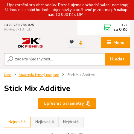
Upozornění pro obchodníky: Rozdělujeme obchodní balení, nemáme
žádnou minimální hodnotu objednávky a poštovné je zdarma při nákupu
nad 10 000 Kč s DPH!
0
ks
+420 739 734 025
za
0 Kč
(Po-Pá, 7-18 hod.)
Menu
Hledat
Úvod
Anaconda krmný program
Stick Mix Additive
Stick Mix Additive
Upřesnit parametry
Nejnovější
Nejlevnější
Nejdražší