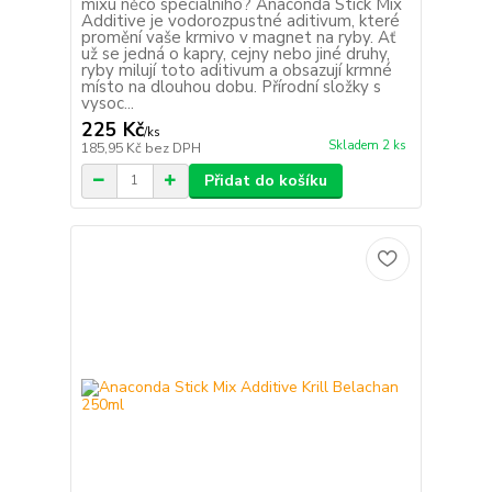
mixu něco speciálního? Anaconda Stick Mix
Additive je vodorozpustné aditivum, které
promění vaše krmivo v magnet na ryby. Ať
už se jedná o kapry, cejny nebo jiné druhy,
ryby milují toto aditivum a obsazují krmné
místo na dlouhou dobu. Přírodní složky s
vysoc...
225 Kč
/
ks
Skladem 2 ks
185,95 Kč
bez DPH
Přidat do košíku