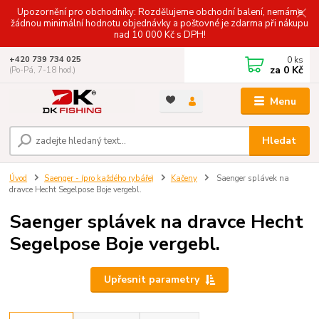
Upozornění pro obchodníky: Rozdělujeme obchodní balení, nemáme
žádnou minimální hodnotu objednávky a poštovné je zdarma při nákupu
nad 10 000 Kč s DPH!
0
ks
+420 739 734 025
za
0 Kč
(Po-Pá, 7-18 hod.)
Menu
Hledat
Úvod
Saenger - (pro každého rybáře)
Kačeny
Saenger splávek na
dravce Hecht Segelpose Boje vergebl.
Saenger splávek na dravce Hecht
Segelpose Boje vergebl.
Upřesnit parametry