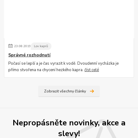
23
.
08
.
2019
Lov kaprů
Správné rozhodnutí
Počasí se lepší a je čas vyrazit k vodě. Dvoudenní vycházka je
přímo stvořena na chycení hezkého kapra.
číst celé
Zobrazit všechny články
Nepropásněte novinky, akce a
slevy!