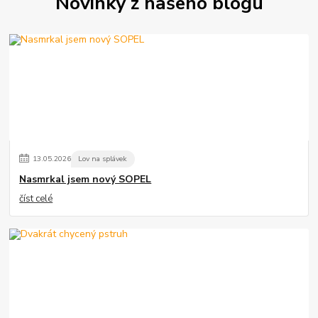
Novinky z našeho blogu
13
.
05
.
2026
Lov na splávek
Nasmrkal jsem nový SOPEL
číst celé