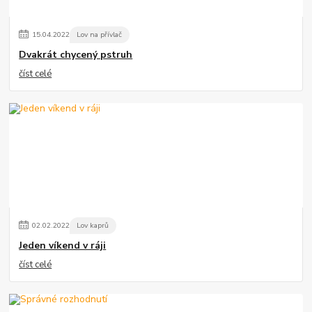
15
.
04
.
2022
Lov na přívlač
Dvakrát chycený pstruh
číst celé
02
.
02
.
2022
Lov kaprů
Jeden víkend v ráji
číst celé