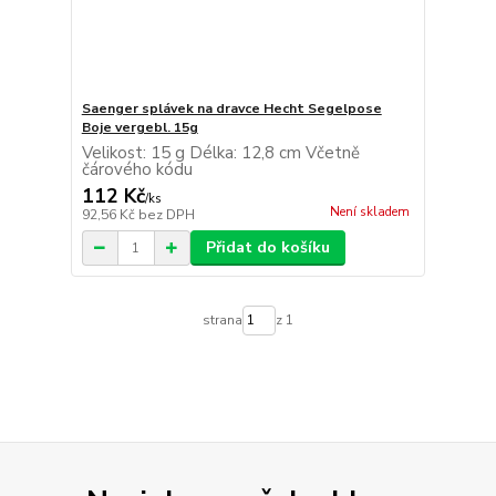
Saenger splávek na dravce Hecht Segelpose
Boje vergebl. 15g
Velikost: 15 g Délka: 12,8 cm Včetně
čárového kódu
112 Kč
/
ks
Není skladem
92,56 Kč
bez DPH
Přidat do košíku
strana
z 1