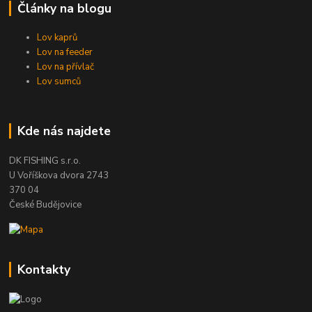
Články na blogu
Lov kaprů
Lov na feeder
Lov na přívlač
Lov sumců
Kde nás najdete
DK FISHING s.r.o.
U Voříškova dvora 2743
370 04
České Budějovice
Kontakty