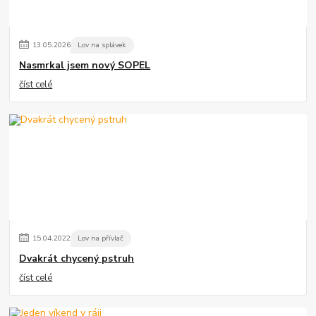
13
.
05
.
2026
Lov na splávek
Nasmrkal jsem nový SOPEL
číst celé
15
.
04
.
2022
Lov na přívlač
Dvakrát chycený pstruh
číst celé