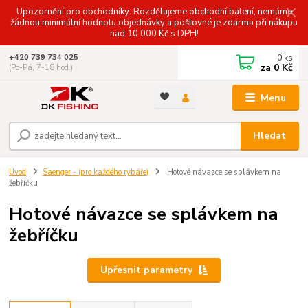
Upozornění pro obchodníky: Rozdělujeme obchodní balení, nemáme
žádnou minimální hodnotu objednávky a poštovné je zdarma při nákupu
nad 10 000 Kč s DPH!
0
ks
+420 739 734 025
za
0 Kč
(Po-Pá, 7-18 hod.)
Menu
Hledat
Úvod
Saenger - (pro každého rybáře)
Hotové návazce se splávkem na
žebříčku
Hotové návazce se splávkem na
žebříčku
Upřesnit parametry