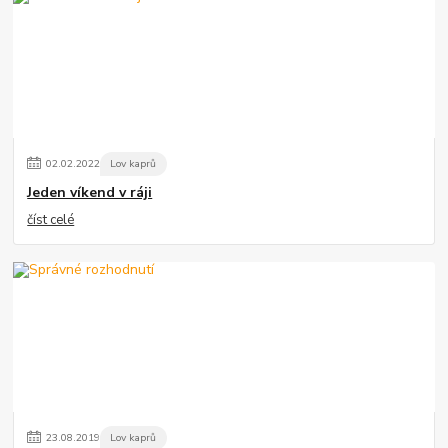
02
.
02
.
2022
Lov kaprů
Jeden víkend v ráji
číst celé
23
.
08
.
2019
Lov kaprů