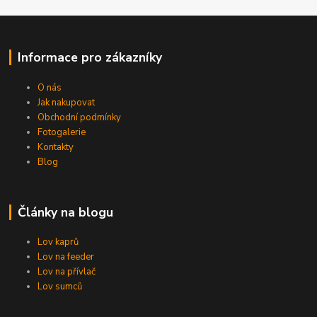
Informace pro zákazníky
O nás
Jak nakupovat
Obchodní podmínky
Fotogalerie
Kontakty
Blog
Články na blogu
Lov kaprů
Lov na feeder
Lov na přívlač
Lov sumců