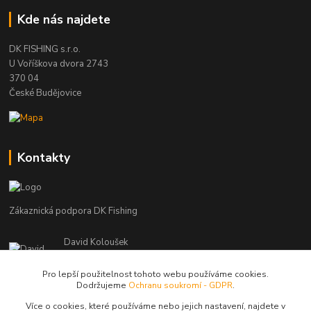
Kde nás najdete
DK FISHING s.r.o.
U Voříškova dvora 2743
370 04
České Budějovice
Kontakty
Zákaznická podpora DK Fishing
David Koloušek
+420 739 734 025
(Po-Pá, 7-18 hod.)
Pro lepší použitelnost tohoto webu používáme cookies.
Dodržujeme
Ochranu soukromí - GDPR
.
david@dkfishing.cz
Více o cookies, které používáme nebo jejich nastavení, najdete v