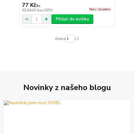
77 Kč
/
ks
Není skladem
63,64 Kč
bez DPH
Přidat do košíku
strana
z 1
Novinky z našeho blogu